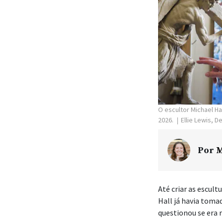
O escultor Michael Ha
2026.
Ellie Lewis, 
Por
M
Até criar as escult
Hall já havia toma
questionou se era 