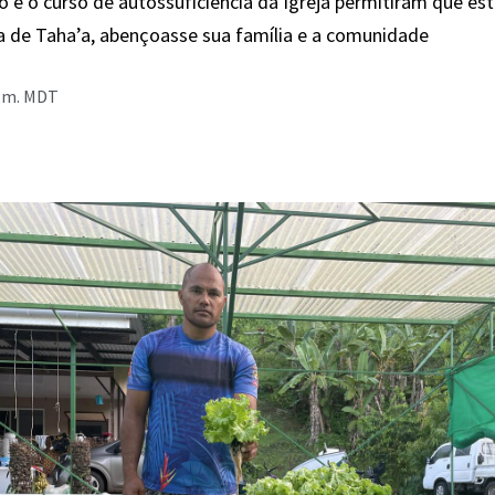
o e o curso de autossuficiência da Igreja permitiram que est
ha de Taha’a, abençoasse sua família e a comunidade
p.m. MDT