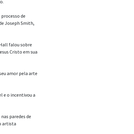
o.
o processo de
 de Joseph Smith,
Hall falou sobre
Jesus Cristo em sua
seu amor pela arte
l e o incentivou a
s nas paredes de
 artista