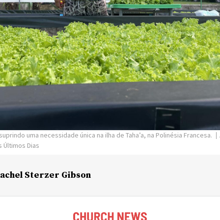
uprindo uma necessidade única na ilha de Taha’a, na Polinésia Francesa.
s Últimos Dias
achel Sterzer Gibson