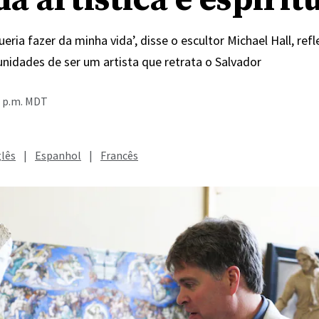
a artística e espirit
ueria fazer da minha vida’, disse o escultor Michael Hall, ref
unidades de ser um artista que retrata o Salvador
4 p.m. MDT
glês
|
Espanhol
|
Francês