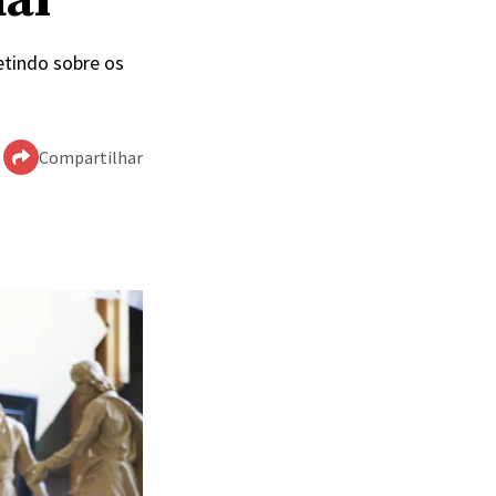
ual
letindo sobre os
Compartilhar