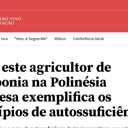
 viva
"Vem, e Segue-Me"
Vídeos
Conferência Geral
este agricultor de
onia na Polinésia
esa exemplifica os
ípios de autossuficiê