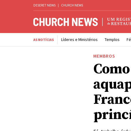
DESERET NEWS
|
CHURCH NEWS
Líderes e Ministérios
Templos
Fé
AS NOTÍCIAS
MEMBROS
Como 
aquap
Franc
princ