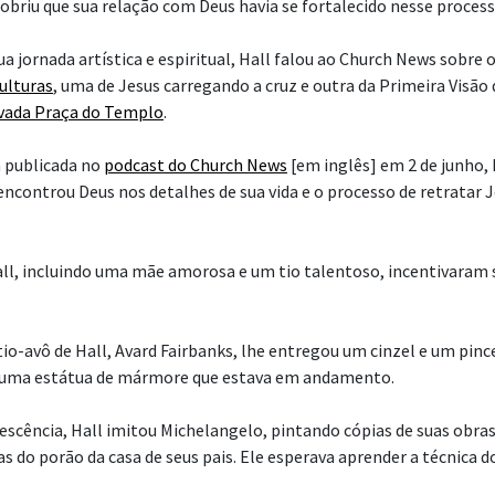
cobriu que sua relação com Deus havia se fortalecido nesse process
a jornada artística e espiritual, Hall falou ao Church News sobre 
culturas
, uma de Jesus carregando a cruz e outra da Primeira Visão
vada Praça do Templo
.
 publicada no
podcast do Church News
[em inglês] em 2 de junho, 
encontrou Deus nos detalhes de sua vida e o processo de retratar 
all, incluindo uma mãe amorosa e um tio talentoso, incentivaram 
io-avô de Hall, Avard Fairbanks, lhe entregou um cinzel e um pince
ir uma estátua de mármore que estava em andamento.
lescência, Hall imitou Michelangelo, pintando cópias de suas obra
 do porão da casa de seus pais. Ele esperava aprender a técnica do