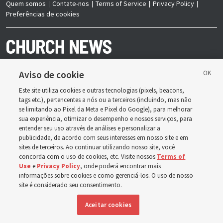
Quem somos
Contate-nos
Terms of Service
Privacy Policy
Preferências de cookies
Aviso de cookie
Este site utiliza cookies e outras tecnologias (pixels, beacons,
Copyright © 2026 Deseret News Publishing Company. Todos os direitos
tags etc.), pertencentes a nós ou a terceiros (incluindo, mas não
reservados.
se limitando ao Pixel da Meta e Pixel do Google), para melhorar
sua experiência, otimizar o desempenho e nossos serviços, para
entender seu uso através de análises e personalizar a
publicidade, de acordo com seus interesses em nosso site e em
sites de terceiros. Ao continuar utilizando nosso site, você
concorda com o uso de cookies, etc. Visite nossos
Terms of
A Church News é uma publicação oficial de A Igreja de
Jesus Cristo dos Santos dos Últimos Dias. Publicado
Use
e
Privacy Policy
, onde poderá encontrar mais
conjuntamente pelo Deseret News e A Igreja de Jesus
informações sobre cookies e como gerenciá-los. O uso de nosso
Cristo dos Santos dos Últimos Dias, seu conteúdo apóia
as doutrinas, os princípios e as práticas da Igreja.
site é considerado seu consentimento.
Aceitar cookies