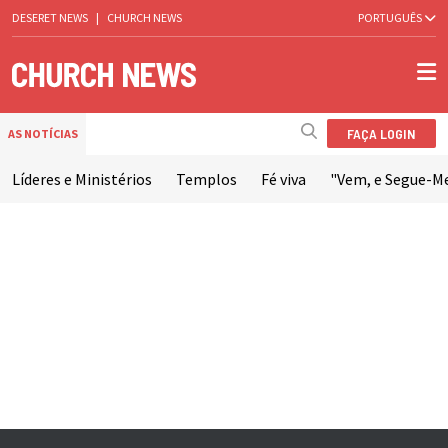
DESERET NEWS
|
CHURCH NEWS
PORTUGUÊS
FAÇA LOGIN
AS NOTÍCIAS
Líderes e Ministérios
Templos
Fé viva
"Vem, e Segue-M