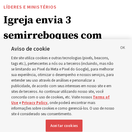
LÍDERES E MINISTÉRIOS
Igreja envia 3
semirreboques com
suprimentos para o leste
Aviso de cookie
Este site utiliza cookies e outras tecnologias (pixels, beacons,
do estado de Washington
tags etc.), pertencentes a nós ou a terceiros (incluindo, mas não
se limitando ao Pixel da Meta e Pixel do Google), para melhorar
sua experiência, otimizar o desempenho e nossos serviços, para
para ajudar pessoas
entender seu uso através de análises e personalizar a
publicidade, de acordo com seus interesses em nosso site e em
sites de terceiros. Ao continuar utilizando nosso site, você
evacuadas por incêndios
concorda com o uso de cookies, etc. Visite nossos
Terms of
Use
e
Privacy Policy
, onde poderá encontrar mais
florestais
informações sobre cookies e como gerenciá-los. O uso de nosso
site é considerado seu consentimento.
Aceitar cookies
A presidência da Área Estados Unidos Oeste da Igreja