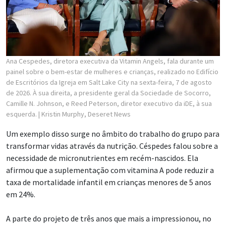
Ana Cespedes, diretora executiva da Vitamin Angels, fala durante um
painel sobre o bem-estar de mulheres e crianças, realizado no Edifício
de Escritórios da Igreja em Salt Lake City na sexta-feira, 7 de agosto
de 2026. À sua direita, a presidente geral da Sociedade de Socorro,
Camille N. Johnson, e Reed Peterson, diretor executivo da iDE, à sua
esquerda.
| Kristin Murphy, Deseret News
Um exemplo disso surge no âmbito do trabalho do grupo para
transformar vidas através da nutrição. Céspedes falou sobre a
necessidade de micronutrientes em recém-nascidos. Ela
afirmou que a suplementação com vitamina A pode reduzir a
taxa de mortalidade infantil em crianças menores de 5 anos
em 24%.
A parte do projeto de três anos que mais a impressionou, no