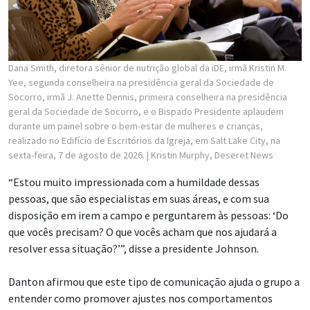
Dana Smith, diretora sênior de nutrição global da iDE, irmã Kristin M.
Yee, segunda conselheira na presidência geral da Sociedade de
Socorro, irmã J. Anette Dennis, primeira conselheira na presidência
geral da Sociedade de Socorro, e o Bispado Presidente aplaudem
durante um painel sobre o bem-estar de mulheres e crianças,
realizado no Edifício de Escritórios da Igreja, em Salt Lake City, na
sexta-feira, 7 de agosto de 2026.
| Kristin Murphy, Deseret News
“Estou muito impressionada com a humildade dessas
pessoas, que são especialistas em suas áreas, e com sua
disposição em irem a campo e perguntarem às pessoas: ‘Do
que vocês precisam? O que vocês acham que nos ajudará a
resolver essa situação?’”, disse a presidente Johnson.
Danton afirmou que este tipo de comunicação ajuda o grupo a
entender como promover ajustes nos comportamentos