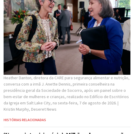
Heather Danton, diretora da CARE para segurança alimentar e nutrição,
conversa com a irmã J. Anette Dennis, primeira conselheira na
presidência geral da Sociedade de Socorro, após um painel sobre o
bem-estar de mulheres e crianças, realizado no Edifício de Escritórios
da Igreja em Salt Lake City, na sexta-feira, 7 de agosto de 2026.
|
Kristin Murphy, Deseret News
HISTÓRIAS RELACIONADAS