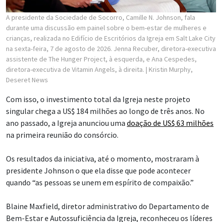
A presidente da Sociedade de Socorro, Camille N. Johnson, fala
durante uma discussão em painel sobre o bem-estar de mulheres e
crianças, realizada no Edifício de Escritórios da Igreja em Salt Lake City
na sexta-feira, 7 de agosto de 2026. Jenna Recuber, diretora-executiva
assistente de The Hunger Project, à esquerda, e Ana Cespedes,
diretora-executiva de Vitamin Angels, à direita.
| Kristin Murphy,
Deseret News
Com isso, o investimento total da Igreja neste projeto
singular chega a US$ 184 milhões ao longo de três anos. No
ano passado, a Igreja anunciou uma
doação de US$ 63 milhões
na primeira reunião do consórcio.
Os resultados da iniciativa, até o momento, mostraram à
presidente Johnson o que ela disse que pode acontecer
quando “as pessoas se unem em espírito de compaixão.”
Blaine Maxfield, diretor administrativo do Departamento de
Bem-Estar e Autossuficiência da Igreja, reconheceu os líderes