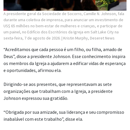
A presidente geral da Sociedade de Socorro, Camille N. Johnson, fala
durante uma coletiva de imprensa, para anunciar um investimento de
US$ 65 milhões no bem-estar de mulheres e crianças, e participar de
um painel, no Edifício dos Escritórios da Igreja em Salt Lake City na
sexta-feira, 7 de agosto de 2026.
| Kristin Murphy, Deseret News
“Acreditamos que cada pessoa é um filho, ou filha, amado de
Deus”, disse a presidente Johnson. Esse conhecimento inspira
os membros da Igreja a ajudarem a edificar vidas de esperança
e oportunidades, afirmou ela.
Dirigindo-se aos presentes, que representavam as sete
organizações que trabalham com a Igreja, a presidente
Johnson expressou sua gratidão.
“Obrigada por sua amizade, sua liderança e seu compromisso
inabalável com este trabalho”, disse ela.