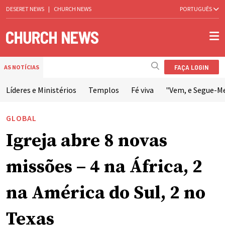
DESERET NEWS
|
CHURCH NEWS
PORTUGUÊS
FAÇA LOGIN
AS NOTÍCIAS
Líderes e Ministérios
Templos
Fé viva
"Vem, e Segue-M
GLOBAL
Igreja abre 8 novas
missões – 4 na África, 2
na América do Sul, 2 no
Texas