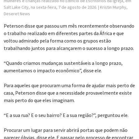
mulheres e crianças realizado no Edifício de Escritórios da Igreja, em
Salt Lake City, na sexta-feira, 7 de agosto de 2026.
| Kristin Murphy,
Deseret News
Peterson disse que passou um mês recentemente observando
o trabalho realizado em diferentes partes da África e que
voltou admirado pela forma como os grupos estão
trabalhando juntos para alcançarem o sucesso a longo prazo.
“Quando criamos mudanças sustentáveis a longo prazo,
aumentamos o impacto econômico”, disse ele.
Para aqueles que procuram uma forma de ajudar mais perto de
casa, Peterson disse que a necessidade provavelmente existe
mais perto do que eles imaginam.
“E a sua rua? E o seu bairro? E a sua região?”, perguntou ele.
Procurar um lugar para servir abrirá portas que podem não
parecer óbvias, disse ele. E passar pelo processo de encontrar