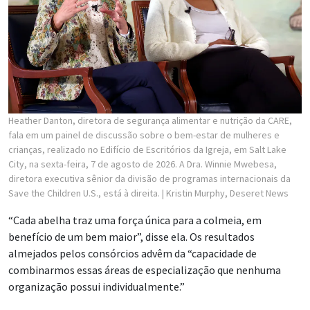
Heather Danton, diretora de segurança alimentar e nutrição da CARE,
fala em um painel de discussão sobre o bem-estar de mulheres e
crianças, realizado no Edifício de Escritórios da Igreja, em Salt Lake
City, na sexta-feira, 7 de agosto de 2026. A Dra. Winnie Mwebesa,
diretora executiva sênior da divisão de programas internacionais da
Save the Children U.S., está à direita.
| Kristin Murphy, Deseret News
“Cada abelha traz uma força única para a colmeia, em
benefício de um bem maior”, disse ela. Os resultados
almejados pelos consórcios advêm da “capacidade de
combinarmos essas áreas de especialização que nenhuma
organização possui individualmente.”