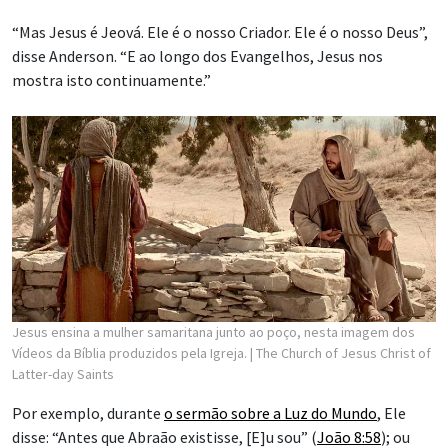
“Mas Jesus é Jeová. Ele é o nosso Criador. Ele é o nosso Deus”,
disse Anderson. “E ao longo dos Evangelhos, Jesus nos
mostra isto continuamente.”
Jesus ensina a mulher samaritana junto ao poço, nesta imagem dos
Vídeos da Bíblia produzidos pela Igreja.
| The Church of Jesus Christ of
Latter-day Saints
Por exemplo, durante
o sermão sobre a Luz do Mundo
, Ele
disse: “Antes que Abraão existisse, [E]u sou” (
João 8:58
); ou