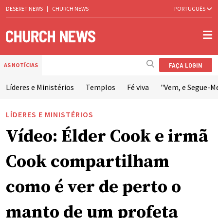
DESERET NEWS
|
CHURCH NEWS
PORTUGUÊS
FAÇA LOGIN
AS NOTÍCIAS
Líderes e Ministérios
Templos
Fé viva
"Vem, e Segue-M
LÍDERES E MINISTÉRIOS
Vídeo: Élder Cook e irmã
Cook compartilham
como é ver de perto o
manto de um profeta