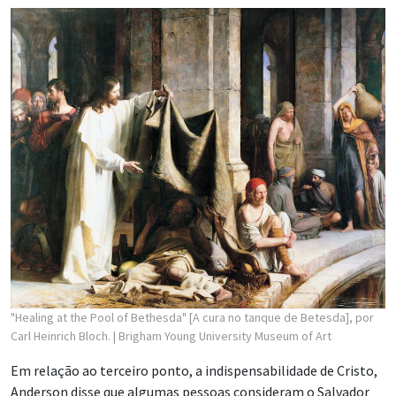
"Healing at the Pool of Bethesda" [A cura no tanque de Betesda], por
Carl Heinrich Bloch.
| Brigham Young University Museum of Art
Em relação ao terceiro ponto, a indispensabilidade de Cristo,
Anderson disse que algumas pessoas consideram o Salvador