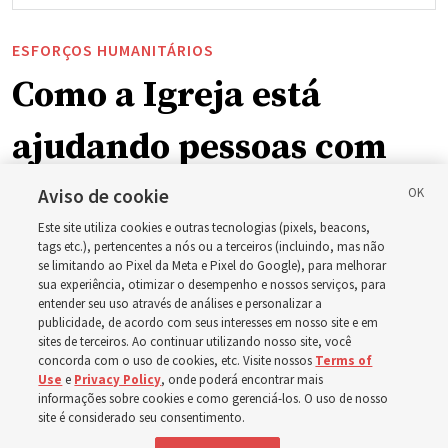
ESFORÇOS HUMANITÁRIOS
Como a Igreja está
ajudando pessoas com
deficiência ao redor do
Aviso de cookie
Este site utiliza cookies e outras tecnologias (pixels, beacons,
mundo, incluindo no
tags etc.), pertencentes a nós ou a terceiros (incluindo, mas não
se limitando ao Pixel da Meta e Pixel do Google), para melhorar
sua experiência, otimizar o desempenho e nossos serviços, para
Brasil
entender seu uso através de análises e personalizar a
publicidade, de acordo com seus interesses em nosso site e em
sites de terceiros. Ao continuar utilizando nosso site, você
Esforços no Brasil, Indonésia, El Salvador e Argentina
concorda com o uso de cookies, etc. Visite nossos
Terms of
Use
e
Privacy Policy
, onde poderá encontrar mais
têm se concentrado no cuidado de pessoas com
informações sobre cookies e como gerenciá-los. O uso de nosso
site é considerado seu consentimento.
deficiência