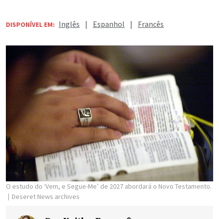
Inglês
|
Espanhol
|
Francês
DISPONÍVEL EM:
O estudo do ‘Vem, e Segue-Me’ de 2027 abordará o Novo Testamento.
Deseret News archives