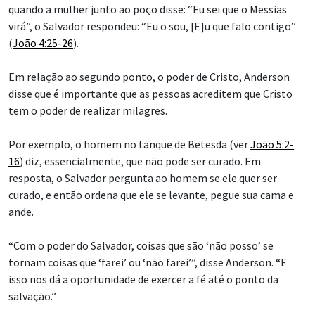
quando a mulher junto ao poço disse: “Eu sei que o Messias
virá”, o Salvador respondeu: “Eu o sou, [E]u que falo contigo”
(
João 4:25-26
).
Em relação ao segundo ponto, o poder de Cristo, Anderson
disse que é importante que as pessoas acreditem que Cristo
tem o poder de realizar milagres.
Por exemplo, o homem no tanque de Betesda (ver
João 5:2-
16
) diz, essencialmente, que não pode ser curado. Em
resposta, o Salvador pergunta ao homem se ele quer ser
curado, e então ordena que ele se levante, pegue sua cama e
ande.
“Com o poder do Salvador, coisas que são ‘não posso’ se
tornam coisas que ‘farei’ ou ‘não farei’”, disse Anderson. “E
isso nos dá a oportunidade de exercer a fé até o ponto da
salvação.”