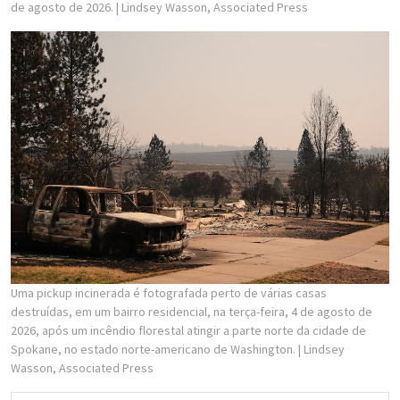
de agosto de 2026.
| Lindsey Wasson, Associated Press
Uma pickup incinerada é fotografada perto de várias casas
destruídas, em um bairro residencial, na terça-feira, 4 de agosto de
2026, após um incêndio florestal atingir a parte norte da cidade de
Spokane, no estado norte-americano de Washington.
| Lindsey
Wasson, Associated Press