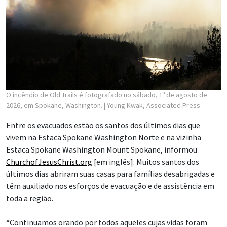
O incêndio de Old Trails é fotografado no sábado, 1º de agosto de
2026, em Spokane, Washington.
| Young Kwak, Associated Press
Entre os evacuados estão os santos dos últimos dias que
vivem na Estaca Spokane Washington Norte e na vizinha
Estaca Spokane Washington Mount Spokane, informou
ChurchofJesusChrist.org
[em inglês]. Muitos santos dos
últimos dias abriram suas casas para famílias desabrigadas e
têm auxiliado nos esforços de evacuação e de assistência em
toda a região.
“Continuamos orando por todos aqueles cujas vidas foram