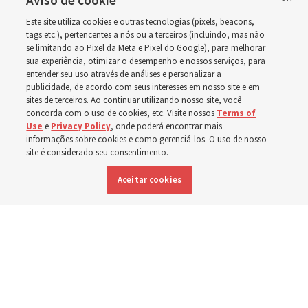
em Wyoming
Aviso de cookie
Este site utiliza cookies e outras tecnologias (pixels, beacons,
tags etc.), pertencentes a nós ou a terceiros (incluindo, mas não
A dedicação do Templo Cody Wyoming em outubro será
se limitando ao Pixel da Meta e Pixel do Google), para melhorar
a primeira realizada por Élder Clark G. Gilbert
sua experiência, otimizar o desempenho e nossos serviços, para
entender seu uso através de análises e personalizar a
publicidade, de acordo com seus interesses em nosso site e em
7 agosto 2026, 2:40 p.m. MDT
Compartilhar
sites de terceiros. Ao continuar utilizando nosso site, você
concorda com o uso de cookies, etc. Visite nossos
Terms of
Use
e
Privacy Policy
, onde poderá encontrar mais
informações sobre cookies e como gerenciá-los. O uso de nosso
site é considerado seu consentimento.
Inglês
|
Espanhol
DISPONÍVEL EM:
Aceitar cookies