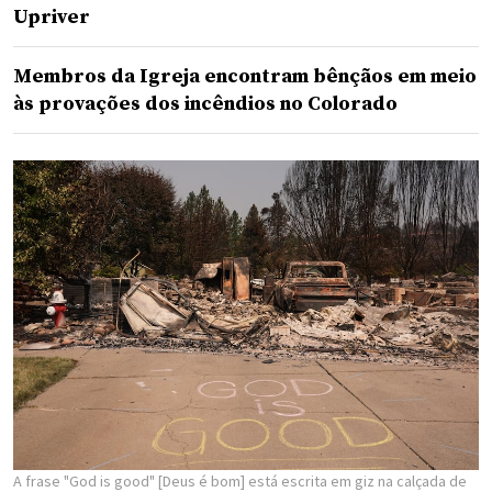
Upriver
Membros da Igreja encontram bênçãos em meio
às provações dos incêndios no Colorado
A frase "God is good" [Deus é bom] está escrita em giz na calçada de