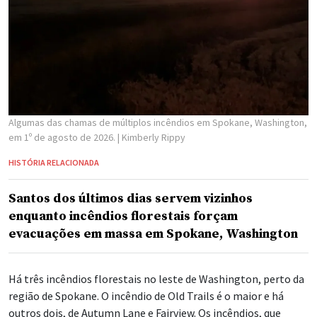
Algumas das chamas de múltiplos incêndios em Spokane, Washington,
em 1º de agosto de 2026.
| Kimberly Rippy
HISTÓRIA RELACIONADA
Santos dos últimos dias servem vizinhos
enquanto incêndios florestais forçam
evacuações em massa em Spokane, Washington
Há três incêndios florestais no leste de Washington, perto da
região de Spokane. O incêndio de Old Trails é o maior e há
outros dois, de Autumn Lane e Fairview. Os incêndios, que