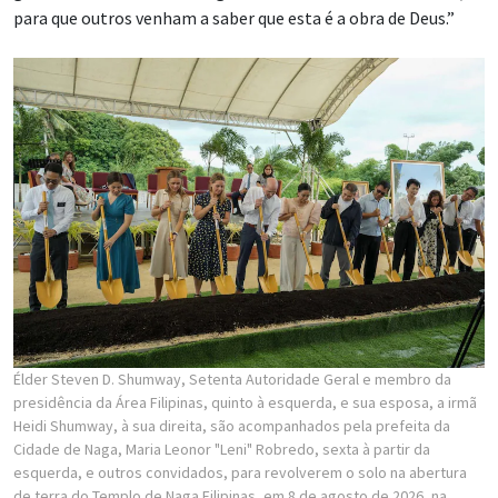
para que outros venham a saber que esta é a obra de Deus.”
Élder Steven D. Shumway, Setenta Autoridade Geral e membro da
presidência da Área Filipinas, quinto à esquerda, e sua esposa, a irmã
Heidi Shumway, à sua direita, são acompanhados pela prefeita da
Cidade de Naga, Maria Leonor "Leni" Robredo, sexta à partir da
esquerda, e outros convidados, para revolverem o solo na abertura
de terra do Templo de Naga Filipinas, em 8 de agosto de 2026, na