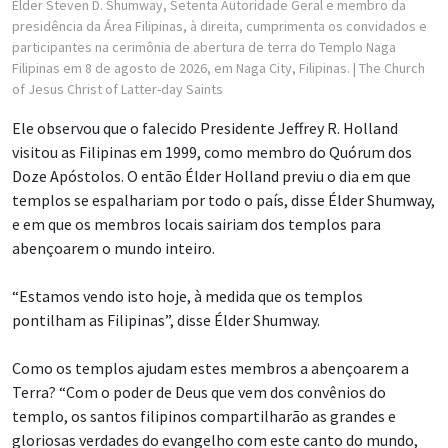
Élder Steven D. Shumway, Setenta Autoridade Geral e membro da
presidência da Área Filipinas, à direita, cumprimenta os convidados e
participantes na cerimônia de abertura de terra do Templo Naga
Filipinas em 8 de agosto de 2026, em Naga City, Filipinas.
| The Church
of Jesus Christ of Latter-day Saints
Ele observou que o falecido Presidente Jeffrey R. Holland
visitou as Filipinas em 1999, como membro do Quórum dos
Doze Apóstolos. O então Élder Holland previu o dia em que
templos se espalhariam por todo o país, disse Élder Shumway,
e em que os membros locais sairiam dos templos para
abençoarem o mundo inteiro.
“Estamos vendo isto hoje, à medida que os templos
pontilham as Filipinas”, disse Élder Shumway.
Como os templos ajudam estes membros a abençoarem a
Terra? “Com o poder de Deus que vem dos convênios do
templo, os santos filipinos compartilharão as grandes e
gloriosas verdades do evangelho com este canto do mundo,