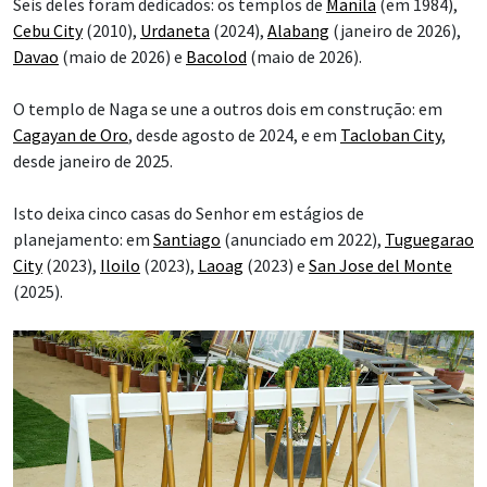
Seis deles foram dedicados: os templos de
Manila
(em 1984),
Cebu City
(2010),
Urdaneta
(2024),
Alabang
(janeiro de 2026),
Davao
(maio de 2026) e
Bacolod
(maio de 2026).
O templo de Naga se une a outros dois em construção: em
Cagayan de Oro
, desde agosto de 2024, e em
Tacloban City
,
desde janeiro de 2025.
Isto deixa cinco casas do Senhor em estágios de
planejamento: em
Santiago
(anunciado em 2022),
Tuguegarao
City
(2023),
Iloilo
(2023),
Laoag
(2023) e
San Jose del Monte
(2025).