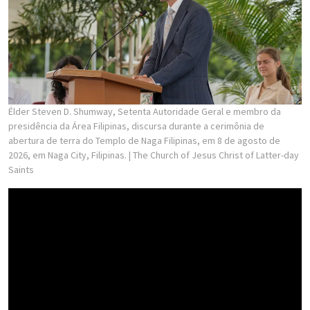
Élder Steven D. Shumway, Setenta Autoridade Geral e membro da
presidência da Área Filipinas, discursa durante a cerimônia de
abertura de terra do Templo de Naga Filipinas, em 8 de agosto de
2026, em Naga City, Filipinas.
| The Church of Jesus Christ of Latter-day
Saints