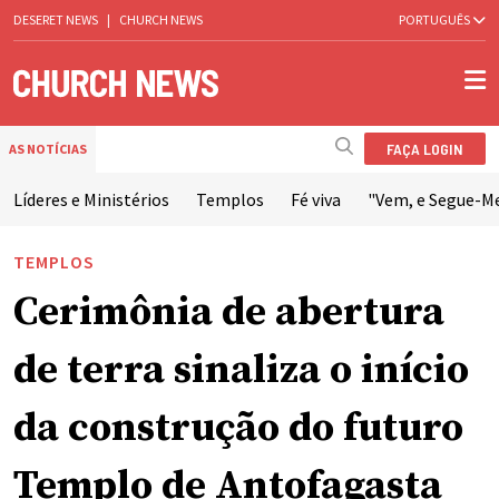
DESERET NEWS
|
CHURCH NEWS
PORTUGUÊS
FAÇA LOGIN
AS NOTÍCIAS
Líderes e Ministérios
Templos
Fé viva
"Vem, e Segue-M
TEMPLOS
Cerimônia de abertura
de terra sinaliza o início
da construção do futuro
Templo de Antofagasta