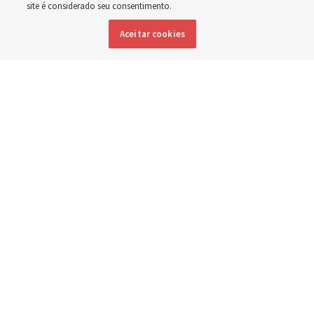
site é considerado seu consentimento.
deficiência
Aceitar cookies
6 agosto 2026, 6:59 p.m. MDT
Compartilhar
Inglês
|
Espanhol
|
Francês
DISPONÍVEL EM:
Uma funcionária da Associação Teletón Pró-Reabilitação em San