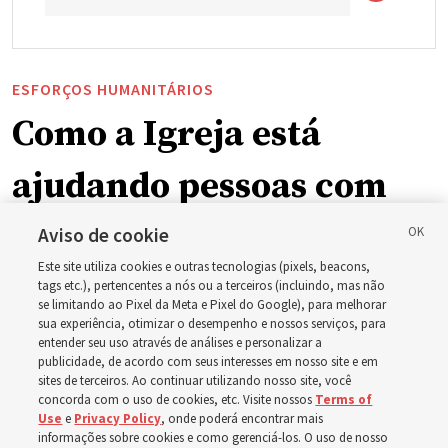
ESFORÇOS HUMANITÁRIOS
Como a Igreja está
ajudando pessoas com
deficiência ao redor do
Aviso de cookie
Este site utiliza cookies e outras tecnologias (pixels, beacons,
mundo, incluindo no
tags etc.), pertencentes a nós ou a terceiros (incluindo, mas não
se limitando ao Pixel da Meta e Pixel do Google), para melhorar
sua experiência, otimizar o desempenho e nossos serviços, para
Brasil
entender seu uso através de análises e personalizar a
publicidade, de acordo com seus interesses em nosso site e em
sites de terceiros. Ao continuar utilizando nosso site, você
Esforços no Brasil, Indonésia, El Salvador e Argentina
concorda com o uso de cookies, etc. Visite nossos
Terms of
Use
e
Privacy Policy
, onde poderá encontrar mais
têm se concentrado no cuidado de pessoas com
informações sobre cookies e como gerenciá-los. O uso de nosso