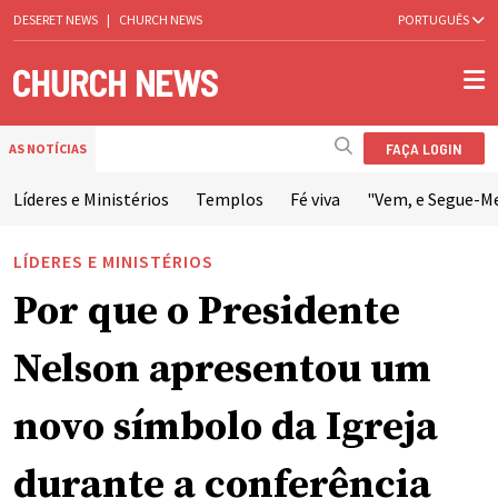
DESERET NEWS
|
CHURCH NEWS
PORTUGUÊS
FAÇA LOGIN
AS NOTÍCIAS
Líderes e Ministérios
Templos
Fé viva
"Vem, e Segue-M
LÍDERES E MINISTÉRIOS
Por que o Presidente
Nelson apresentou um
novo símbolo da Igreja
durante a conferência