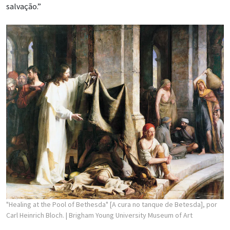
salvação.”
"Healing at the Pool of Bethesda" [A cura no tanque de Betesda], por
Carl Heinrich Bloch.
| Brigham Young University Museum of Art