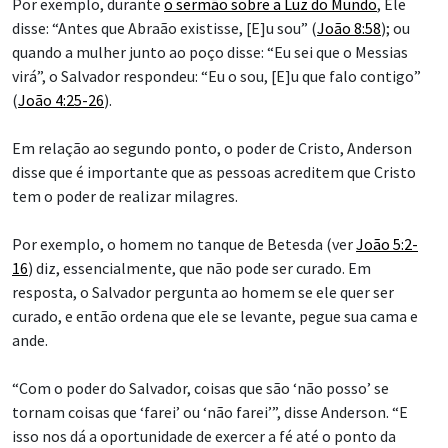
Por exemplo, durante
o sermão sobre a Luz do Mundo
, Ele
disse: “Antes que Abraão existisse, [E]u sou” (
João 8:58
); ou
quando a mulher junto ao poço disse: “Eu sei que o Messias
virá”, o Salvador respondeu: “Eu o sou, [E]u que falo contigo”
(
João 4:25-26
).
Em relação ao segundo ponto, o poder de Cristo, Anderson
disse que é importante que as pessoas acreditem que Cristo
tem o poder de realizar milagres.
Por exemplo, o homem no tanque de Betesda (ver
João 5:2-
16
) diz, essencialmente, que não pode ser curado. Em
resposta, o Salvador pergunta ao homem se ele quer ser
curado, e então ordena que ele se levante, pegue sua cama e
ande.
“Com o poder do Salvador, coisas que são ‘não posso’ se
tornam coisas que ‘farei’ ou ‘não farei’”, disse Anderson. “E
isso nos dá a oportunidade de exercer a fé até o ponto da