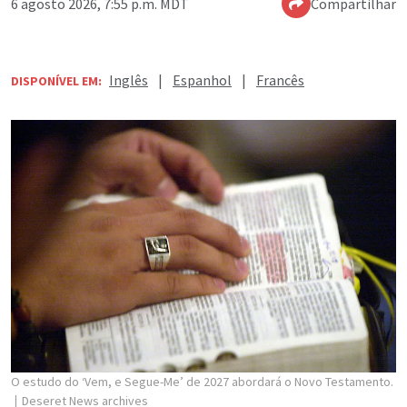
6 agosto 2026, 7:55 p.m. MDT
Compartilhar
Inglês
|
Espanhol
|
Francês
DISPONÍVEL EM:
O estudo do ‘Vem, e Segue-Me’ de 2027 abordará o Novo Testamento.
Deseret News archives