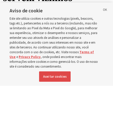
enquanto incêndios
Aviso de cookie
Este site utiliza cookies e outras tecnologias (pixels, beacons,
florestais forçam
tags etc.), pertencentes a nós ou a terceiros (incluindo, mas não
se limitando ao Pixel da Meta e Pixel do Google), para melhorar
sua experiência, otimizar o desempenho e nossos serviços, para
evacuações em massa
entender seu uso através de análises e personalizar a
publicidade, de acordo com seus interesses em nosso site e em
em Spokane,
sites de terceiros. Ao continuar utilizando nosso site, você
concorda com o uso de cookies, etc. Visite nossos
Terms of
Use
e
Privacy Policy
, onde poderá encontrar mais
Washington
informações sobre cookies e como gerenciá-los. O uso de nosso
site é considerado seu consentimento.
Aceitar cookies
Membros da Igreja estão entre os evacuados; capelas
são abertas para oferecerem abrigo
3 agosto 2026, 6:16 p.m. MDT
Compartilhar