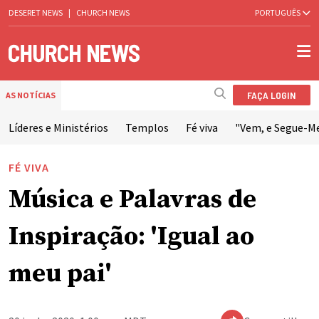
DESERET NEWS
|
CHURCH NEWS
PORTUGUÊS
FAÇA LOGIN
AS NOTÍCIAS
Líderes e Ministérios
Templos
Fé viva
"Vem, e Segue-M
FÉ VIVA
Música e Palavras de
Inspiração: 'Igual ao
meu pai'