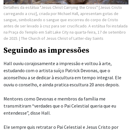
Detalhes da estátua "Jesus Christ Carrying the Cross" [Jesus Cristo
carregando a cruz], criada por Michael Hall, apresentam gotas de
sangue, simbolizando o sangue que escorreu do corpo de Cristo
antes de ser levado à cruz para ser crucificado. A estátua foi instalada
na Praça do Templo em Salt Lake City na quarta-feira, 17 de setembro
de 2025.
| The Church of Jesus Christ of Latter-day Saints
Seguindo as impressões
Hall ouviu corajosamente a impressão e voltou à arte,
estudando com o artista suíço Patrick Devonas, que o
aconselhou a se dedicar à escultura em tempo integral. Ele
ouviu o conselho, e ainda pratica escultura 20 anos depois.
Mentores como Devonas e membros da família me
transmitiram “verdades que o Pai Celestial queria que eu
entendesse”, disse Hall.
Ele sempre quis retratar o Pai Celestial e Jesus Cristo por