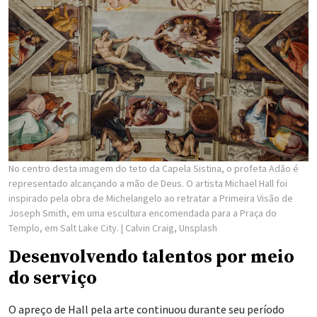
No centro desta imagem do teto da Capela Sistina, o profeta Adão é
representado alcançando a mão de Deus. O artista Michael Hall foi
inspirado pela obra de Michelangelo ao retratar a Primeira Visão de
Joseph Smith, em uma escultura encomendada para a Praça do
Templo, em Salt Lake City.
| Calvin Craig, Unsplash
Desenvolvendo talentos por meio
do serviço
O apreço de Hall pela arte continuou durante seu período