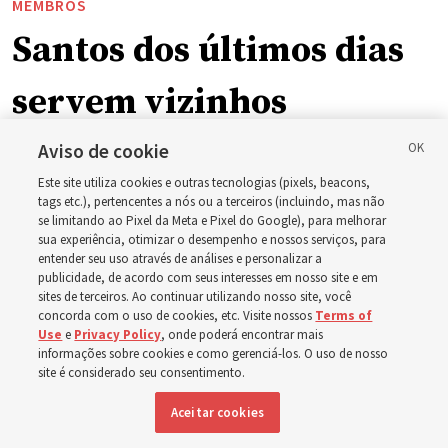
MEMBROS
Santos dos últimos dias
servem vizinhos
enquanto incêndios
Aviso de cookie
Este site utiliza cookies e outras tecnologias (pixels, beacons,
florestais forçam
tags etc.), pertencentes a nós ou a terceiros (incluindo, mas não
se limitando ao Pixel da Meta e Pixel do Google), para melhorar
sua experiência, otimizar o desempenho e nossos serviços, para
evacuações em massa
entender seu uso através de análises e personalizar a
publicidade, de acordo com seus interesses em nosso site e em
em Spokane,
sites de terceiros. Ao continuar utilizando nosso site, você
concorda com o uso de cookies, etc. Visite nossos
Terms of
Use
e
Privacy Policy
, onde poderá encontrar mais
Washington
informações sobre cookies e como gerenciá-los. O uso de nosso
site é considerado seu consentimento.
Aceitar cookies
Membros da Igreja estão entre os evacuados; capelas