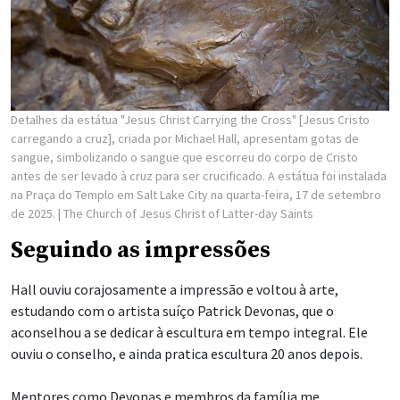
Detalhes da estátua "Jesus Christ Carrying the Cross" [Jesus Cristo
carregando a cruz], criada por Michael Hall, apresentam gotas de
sangue, simbolizando o sangue que escorreu do corpo de Cristo
antes de ser levado à cruz para ser crucificado. A estátua foi instalada
na Praça do Templo em Salt Lake City na quarta-feira, 17 de setembro
de 2025.
| The Church of Jesus Christ of Latter-day Saints
Seguindo as impressões
Hall ouviu corajosamente a impressão e voltou à arte,
estudando com o artista suíço Patrick Devonas, que o
aconselhou a se dedicar à escultura em tempo integral. Ele
ouviu o conselho, e ainda pratica escultura 20 anos depois.
Mentores como Devonas e membros da família me