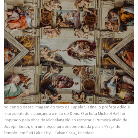
No centro desta imagem do teto da Capela Sistina, o profeta Adão é
representado alcançando a mão de Deus. O artista Michael Hall foi
inspirado pela obra de Michelangelo ao retratar a Primeira Visão de
Joseph Smith, em uma escultura encomendada para a Praça do
Templo, em Salt Lake City.
| Calvin Craig, Unsplash