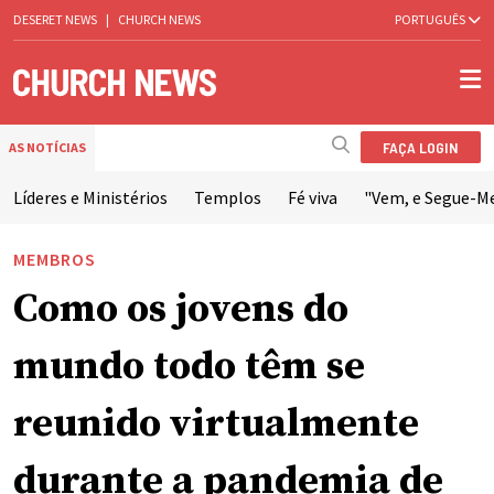
DESERET NEWS
|
CHURCH NEWS
PORTUGUÊS
FAÇA LOGIN
AS NOTÍCIAS
Líderes e Ministérios
Templos
Fé viva
"Vem, e Segue-M
MEMBROS
Como os jovens do
mundo todo têm se
reunido virtualmente
durante a pandemia de