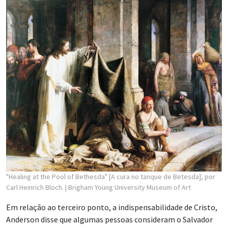
"Healing at the Pool of Bethesda" [A cura no tanque de Betesda], por
Carl Heinrich Bloch.
| Brigham Young University Museum of Art
Em relação ao terceiro ponto, a indispensabilidade de Cristo,
Anderson disse que algumas pessoas consideram o Salvador