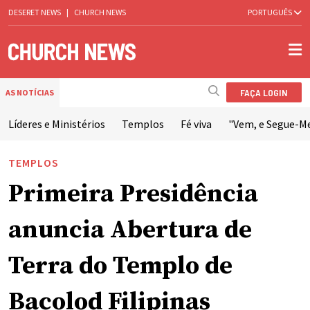
DESERET NEWS
|
CHURCH NEWS
PORTUGUÊS
FAÇA LOGIN
AS NOTÍCIAS
Líderes e Ministérios
Templos
Fé viva
"Vem, e Segue-M
TEMPLOS
Primeira Presidência
anuncia Abertura de
Terra do Templo de
Bacolod Filipinas