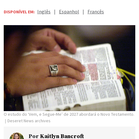
Inglês
|
Espanhol
|
Francês
DISPONÍVEL EM:
O estudo do ‘Vem, e Segue-Me’ de 2027 abordará o Novo Testamento.
Deseret News archives
Por
Kaitlyn Bancroft