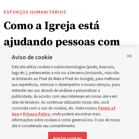
ESFORÇOS HUMANITÁRIOS
Como a Igreja está
ajudando pessoas com
deficiência ao redor do
Aviso de cookie
Este site utiliza cookies e outras tecnologias (pixels, beacons,
mundo, incluindo no
tags etc.), pertencentes a nós ou a terceiros (incluindo, mas não
se limitando ao Pixel da Meta e Pixel do Google), para melhorar
sua experiência, otimizar o desempenho e nossos serviços, para
Brasil
entender seu uso através de análises e personalizar a
publicidade, de acordo com seus interesses em nosso site e em
sites de terceiros. Ao continuar utilizando nosso site, você
Esforços no Brasil, Indonésia, El Salvador e Argentina
concorda com o uso de cookies, etc. Visite nossos
Terms of
Use
e
Privacy Policy
, onde poderá encontrar mais
têm se concentrado no cuidado de pessoas com
informações sobre cookies e como gerenciá-los. O uso de nosso
deficiência
site é considerado seu consentimento.
Aceitar cookies