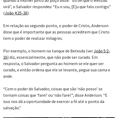
quando a mulher junto ao poço disse: “Eu sei que o Messias
virá”, o Salvador respondeu: “Eu o sou, [E]u que falo contigo”
(
João 4:25-26
).
Em relação ao segundo ponto, o poder de Cristo, Anderson
disse que é importante que as pessoas acreditem que Cristo
tem o poder de realizar milagres.
Por exemplo, o homem no tanque de Betesda (ver
João 5:2-
16
) diz, essencialmente, que não pode ser curado. Em
resposta, o Salvador pergunta ao homem se ele quer ser
curado, e então ordena que ele se levante, pegue sua cama e
ande.
“Com o poder do Salvador, coisas que são ‘não posso’ se
tornam coisas que ‘farei’ ou ‘não farei’”, disse Anderson. “E
isso nos dá a oportunidade de exercer a fé até o ponto da
salvação.”