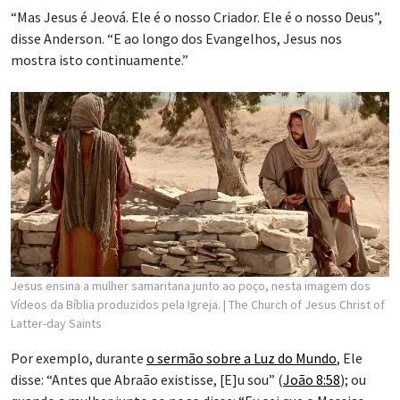
“Mas Jesus é Jeová. Ele é o nosso Criador. Ele é o nosso Deus”,
disse Anderson. “E ao longo dos Evangelhos, Jesus nos
mostra isto continuamente.”
Jesus ensina a mulher samaritana junto ao poço, nesta imagem dos
Vídeos da Bíblia produzidos pela Igreja.
| The Church of Jesus Christ of
Latter-day Saints
Por exemplo, durante
o sermão sobre a Luz do Mundo
, Ele
disse: “Antes que Abraão existisse, [E]u sou” (
João 8:58
); ou