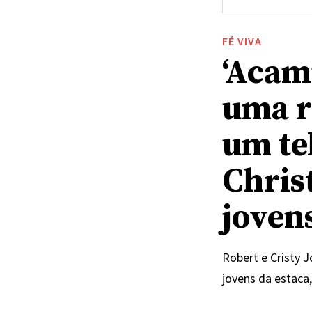
FÉ VIVA
‘Acam
uma r
um te
Chris
joven
Robert e Cristy 
jovens da estaca