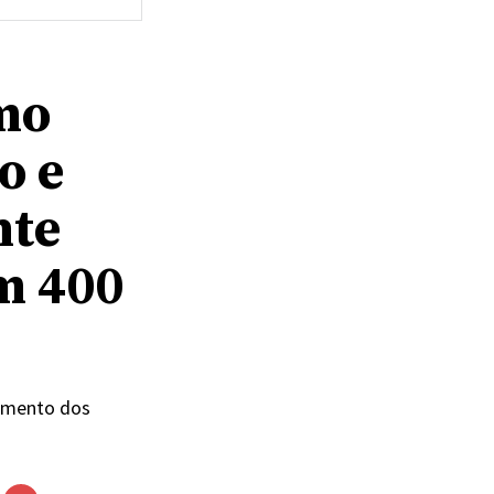
mo
o e
nte
m 400
pamento dos