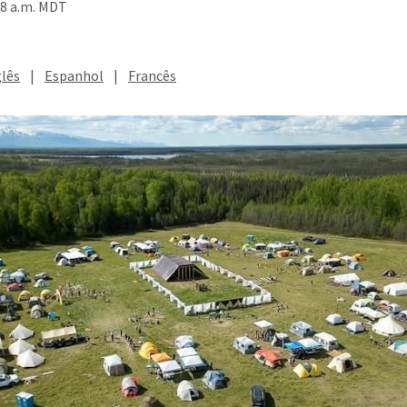
28 a.m. MDT
glês
|
Espanhol
|
Francês