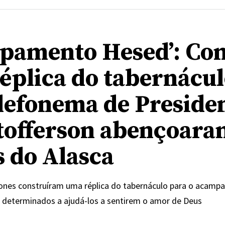
pamento Hesed’: Co
éplica do tabernácul
lefonema de Preside
tofferson abençoara
s do Alasca
Jones construíram uma réplica do tabernáculo para o acam
, determinados a ajudá-los a sentirem o amor de Deus