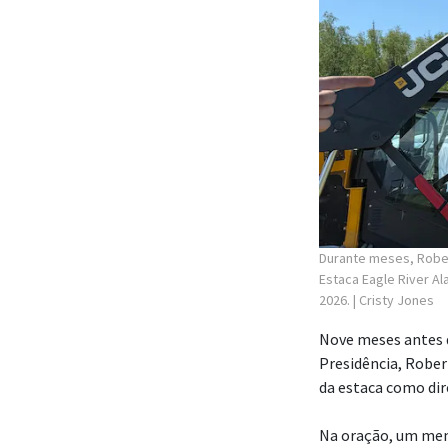
Durante meses, Rober
Estaca Eagle River A
2026.
| Cristy Jones
Nove meses antes 
Presidência, Rober
da estaca como di
Na oração, um mem