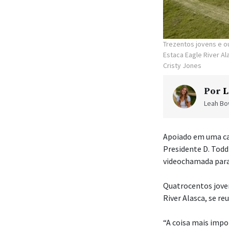
Trezentos jovens e o
Estaca Eagle River A
Cristy Jones
Por
L
Leah Bow
Apoiado em uma ca
Presidente D. Todd
videochamada para 
Quatrocentos jove
River Alasca, se r
“A coisa mais impor