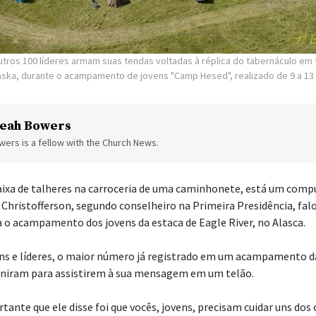
utros 100 líderes armam suas tendas voltadas à réplica do tabernáculo em 
laska, durante o acampamento de jovens "Camp Hesed", realizado de 9 a 13
eah Bowers
ers is a fellow with the Church News.
ixa de talheres na carroceria de uma caminhonete, está um comp
 Christofferson, segundo conselheiro na Primeira Presidência, fal
o acampamento dos jovens da estaca de Eagle River, no Alasca.
ns e líderes, o maior número já registrado em um acampamento d
euniram para assistirem à sua mensagem em um telão.
tante que ele disse foi que vocês, jovens, precisam cuidar uns dos 