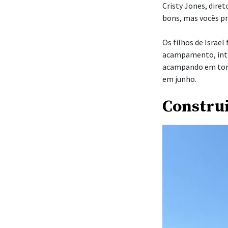
Cristy Jones, dire
bons, mas vocês pr
Os filhos de Israe
acampamento, inti
acampando em torn
em junho.
Constru