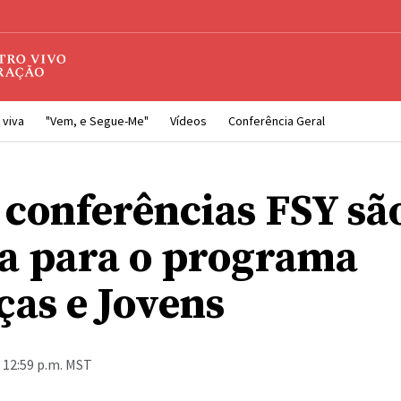
 viva
"Vem, e Segue-Me"
Vídeos
Conferência Geral
conferências FSY sã
a para o programa
ças e Jovens
 12:59 p.m. MST