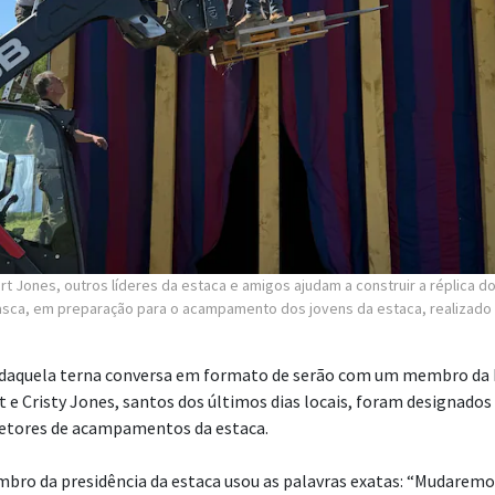
t Jones, outros líderes da estaca e amigos ajudam a construir a réplica d
lasca, em preparação para o acampamento dos jovens da estaca, realizado 
daquela terna conversa em formato de serão com um membro da 
t e Cristy Jones, santos dos últimos dias locais, foram designados
retores de acampamentos da estaca.
bro da presidência da estaca usou as palavras exatas: “Mudaremo