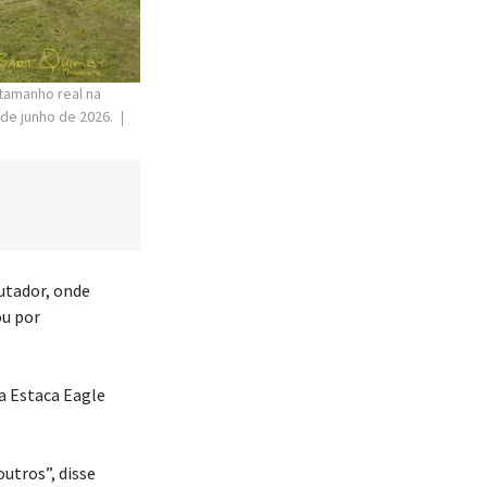
tamanho real na
 de junho de 2026.
utador, onde
ou por
a Estaca Eagle
outros”, disse