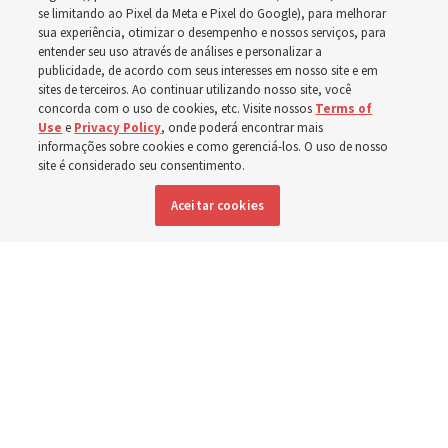
A dedicação do Templo Cody Wyoming em outubro será
se limitando ao Pixel da Meta e Pixel do Google), para melhorar
a primeira realizada por Élder Clark G. Gilbert
sua experiência, otimizar o desempenho e nossos serviços, para
entender seu uso através de análises e personalizar a
publicidade, de acordo com seus interesses em nosso site e em
7 agosto 2026, 2:40 p.m. MDT
Compartilhar
sites de terceiros. Ao continuar utilizando nosso site, você
concorda com o uso de cookies, etc. Visite nossos
Terms of
Use
e
Privacy Policy
, onde poderá encontrar mais
informações sobre cookies e como gerenciá-los. O uso de nosso
site é considerado seu consentimento.
Inglês
|
Espanhol
DISPONÍVEL EM:
Aceitar cookies