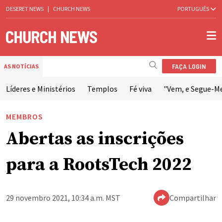
DESERET NEWS
|
CHURCH NEWS
PORTUGUÊS
FAÇA LOGIN
AS NOTÍCIAS
Líderes e Ministérios
Templos
Fé viva
"Vem, e Segue-M
MEMBROS
Abertas as inscrições
para a RootsTech 2022
29 novembro 2021, 10:34 a.m. MST
Compartilhar