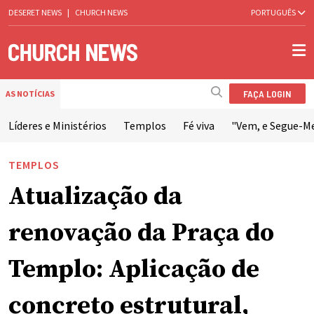
DESERET NEWS
|
CHURCH NEWS
PORTUGUÊS
FAÇA LOGIN
AS NOTÍCIAS
Líderes e Ministérios
Templos
Fé viva
"Vem, e Segue-M
TEMPLOS
Atualização da
renovação da Praça do
Templo: Aplicação de
concreto estrutural,