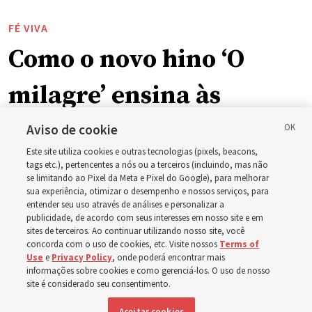
FÉ VIVA
Como o novo hino ‘O
milagre’ ensina às
crianças sobre os
Aviso de cookie
Este site utiliza cookies e outras tecnologias (pixels, beacons,
milagres de Cristo
tags etc.), pertencentes a nós ou a terceiros (incluindo, mas não
se limitando ao Pixel da Meta e Pixel do Google), para melhorar
sua experiência, otimizar o desempenho e nossos serviços, para
entender seu uso através de análises e personalizar a
A inspiração por trás do hino ‘O Milagre’, de Shawna
publicidade, de acordo com seus interesses em nosso site e em
Edwards
sites de terceiros. Ao continuar utilizando nosso site, você
concorda com o uso de cookies, etc. Visite nossos
Terms of
Use
e
Privacy Policy
, onde poderá encontrar mais
5 agosto 2026, 9:26 a.m. MDT
Compartilhar
informações sobre cookies e como gerenciá-los. O uso de nosso
site é considerado seu consentimento.
Aceitar cookies