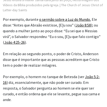
Jesus ensina a mulher samaritana junto ao poço, nesta imagem dos
Vídeos da Bíblia produzidos pela Igreja.
| The Church of Jesus Christ of
Latter-day Saints
Por exemplo, durante
o sermão sobre a Luz do Mundo
, Ele
disse: “Antes que Abraão existisse, [E]u sou” (
João 8:58
); ou
quando a mulher junto ao poço disse: “Eu sei que o Messias
virá”, o Salvador respondeu: “Eu o sou, [E]u que falo contigo”
(
João 4:25-26
).
Em relação ao segundo ponto, o poder de Cristo, Anderson
disse que é importante que as pessoas acreditem que Cristo
tem o poder de realizar milagres.
Por exemplo, o homem no tanque de Betesda (ver
João 5:2-
16
) diz, essencialmente, que não pode ser curado. Em
resposta, o Salvador pergunta ao homem se ele quer ser
curado, e então ordena que ele se levante, pegue sua cama e
ande.