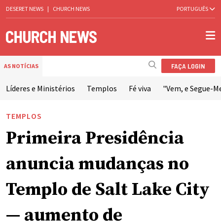
DESERET NEWS
|
CHURCH NEWS
PORTUGUÊS
FAÇA LOGIN
AS NOTÍCIAS
Líderes e Ministérios
Templos
Fé viva
"Vem, e Segue-M
TEMPLOS
Primeira Presidência
anuncia mudanças no
Templo de Salt Lake City
— aumento de