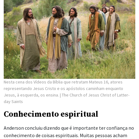
Nesta cena dos Vídeos da Bíblia que retratam Mateus 16, atores
representando Jesus Cristo e os apóstolos caminham enquanto
Jesus, à esquerda, os ensina.
| The Church of Jesus Christ of Latter-
day Saints
Conhecimento espiritual
Anderson concluiu dizendo que é importante ter confiança no
conhecimento de coisas espirituais. Muitas pessoas acham