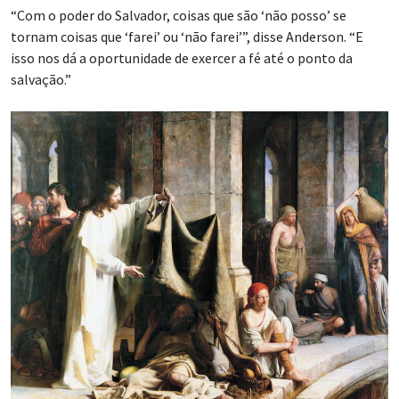
“Com o poder do Salvador, coisas que são ‘não posso’ se
tornam coisas que ‘farei’ ou ‘não farei’”, disse Anderson. “E
isso nos dá a oportunidade de exercer a fé até o ponto da
salvação.”