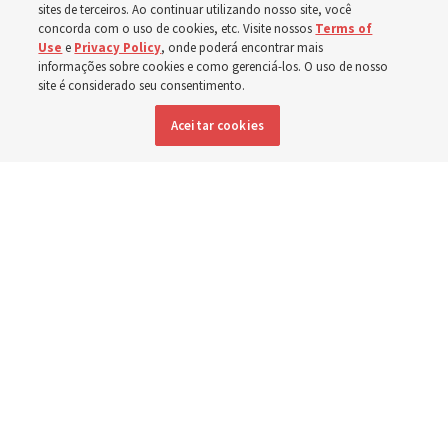
sites de terceiros. Ao continuar utilizando nosso site, você
Esforços no Brasil, Indonésia, El Salvador e Argentina
concorda com o uso de cookies, etc. Visite nossos
Terms of
Use
e
Privacy Policy
, onde poderá encontrar mais
têm se concentrado no cuidado de pessoas com
informações sobre cookies e como gerenciá-los. O uso de nosso
site é considerado seu consentimento.
deficiência
Aceitar cookies
6 agosto 2026, 6:59 p.m. MDT
Compartilhar
Inglês
|
Espanhol
DISPONÍVEL EM: