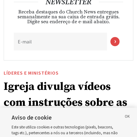
NEWSLETTER
Receba destaques do Church News entregues
semanalmente na sua caixa de entrada grátis.
Digite seu endereço de e-mail abaixo.
E-mail
LÍDERES E MINISTÉRIOS
Igreja divulga vídeos
com instruções sobre as
mudanças na
Aviso de cookie
Este site utiliza cookies e outras tecnologias (pixels, beacons,
programação dominical
tags etc.), pertencentes a nós ou a terceiros (incluindo, mas não