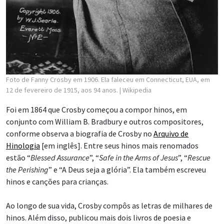
Foto de Fanny Crosby em 1906. Ela faleceu em Connecticut, EUA, em
12 de fevereiro de 1915, aos 94 anos.
| Wikipedia
Foi em 1864 que Crosby começou a compor hinos, em
conjunto com William B. Bradbury e outros compositores,
conforme observa a biografia de Crosby no
Arquivo de
Hinologia
[em inglês]. Entre seus hinos mais renomados
estão “
Blessed Assurance
”, “
Safe in the Arms of Jesus
”, “
Rescue
the Perishing
” e “A Deus seja a glória”. Ela também escreveu
hinos e canções para crianças.
Ao longo de sua vida, Crosby compôs as letras de milhares de
hinos. Além disso, publicou mais dois livros de poesia e