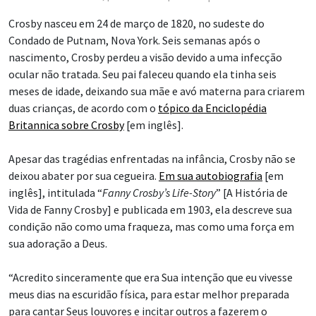
Crosby nasceu em 24 de março de 1820, no sudeste do
Condado de Putnam, Nova York. Seis semanas após o
nascimento, Crosby perdeu a visão devido a uma infecção
ocular não tratada. Seu pai faleceu quando ela tinha seis
meses de idade, deixando sua mãe e avó materna para criarem
duas crianças, de acordo com o
tópico da Enciclopédia
Britannica sobre Crosby
[em inglês].
Apesar das tragédias enfrentadas na infância, Crosby não se
deixou abater por sua cegueira.
Em sua autobiografia
[em
inglês], intitulada “
Fanny Crosby’s Life-Story
” [A História de
Vida de Fanny Crosby] e publicada em 1903, ela descreve sua
condição não como uma fraqueza, mas como uma força em
sua adoração a Deus.
“Acredito sinceramente que era Sua intenção que eu vivesse
meus dias na escuridão física, para estar melhor preparada
para cantar Seus louvores e incitar outros a fazerem o