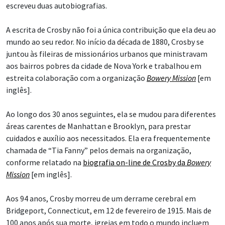
escreveu duas autobiografias.
A escrita de Crosby não foi a única contribuição que ela deu ao
mundo ao seu redor. No início da década de 1880, Crosby se
juntou às fileiras de missionários urbanos que ministravam
aos bairros pobres da cidade de Nova York e trabalhou em
estreita colaboração com a organização
Bowery Mission
[em
inglês].
Ao longo dos 30 anos seguintes, ela se mudou para diferentes
áreas carentes de Manhattan e Brooklyn, para prestar
cuidados e auxílio aos necessitados. Ela era frequentemente
chamada de “Tia Fanny” pelos demais na organização,
conforme relatado na
biografia on-line de Crosby da
Bowery
Mission
[em inglês].
Aos 94 anos, Crosby morreu de um derrame cerebral em
Bridgeport, Connecticut, em 12 de fevereiro de 1915. Mais de
100 anos após sua morte, igrejas em todo o mundo incluem