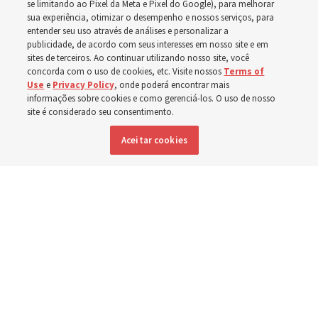
se limitando ao Pixel da Meta e Pixel do Google), para melhorar
sua experiência, otimizar o desempenho e nossos serviços, para
em setembro
entender seu uso através de análises e personalizar a
publicidade, de acordo com seus interesses em nosso site e em
sites de terceiros. Ao continuar utilizando nosso site, você
Preparem-se para se reunirem nos dias 30 de agosto e 6
concorda com o uso de cookies, etc. Visite nossos
Terms of
Use
e
Privacy Policy
, onde poderá encontrar mais
de setembro para discutirem a implementação do novo
informações sobre cookies e como gerenciá-los. O uso de nosso
formato
site é considerado seu consentimento.
Aceitar cookies
3 agosto 2026, 12:25 p.m. MDT
Compartilhar
Inglês
|
Espanhol
|
Francês
DISPONÍVEL EM: