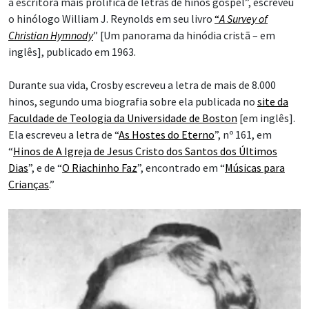
a escritora mais prolífica de letras de hinos gospel”, escreveu
o hinólogo William J. Reynolds em seu livro
“
A Survey of
Christian Hymnody
” [Um panorama da hinódia cristã – em
inglês], publicado em 1963.
Durante sua vida, Crosby escreveu a letra de mais de 8.000
hinos, segundo uma biografia sobre ela publicada no
site da
Faculdade de Teologia da Universidade de Boston
[em inglês].
Ela escreveu a letra de “
As Hostes do Eterno
”, nº 161, em
“
Hinos de A Igreja de Jesus Cristo dos Santos dos Últimos
Dias
”, e de “
O Riachinho Faz
”, encontrado em “
Músicas para
Crianças
.”