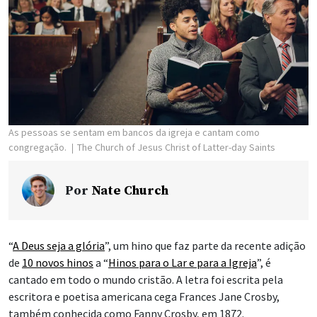
As pessoas se sentam em bancos da igreja e cantam como
congregação.
The Church of Jesus Christ of Latter-day Saints
Por
Nate Church
“
A Deus seja a glória
”, um hino que faz parte da recente adição
de
10 novos hinos
a “
Hinos para o Lar e para a Igreja
”, é
cantado em todo o mundo cristão. A letra foi escrita pela
escritora e poetisa americana cega Frances Jane Crosby,
também conhecida como Fanny Crosby, em 1872.