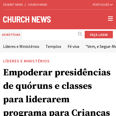
DESERET NEWS
|
CHURCH NEWS
PORTUGUÊS
FAÇA LOGIN
AS NOTÍCIAS
Líderes e Ministérios
Templos
Fé viva
"Vem, e Segue-M
LÍDERES E MINISTÉRIOS
Empoderar presidências
de quóruns e classes
para liderarem
programa para Crianças