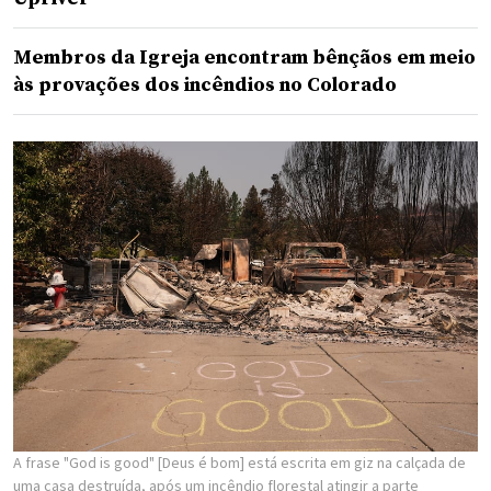
Membros da Igreja encontram bênçãos em meio
às provações dos incêndios no Colorado
A frase "God is good" [Deus é bom] está escrita em giz na calçada de
uma casa destruída, após um incêndio florestal atingir a parte