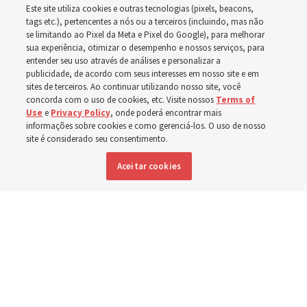
Este site utiliza cookies e outras tecnologias (pixels, beacons,
tags etc.), pertencentes a nós ou a terceiros (incluindo, mas não
A dedicação do Templo Cody Wyoming em outubro será
se limitando ao Pixel da Meta e Pixel do Google), para melhorar
sua experiência, otimizar o desempenho e nossos serviços, para
a primeira realizada por Élder Clark G. Gilbert
entender seu uso através de análises e personalizar a
publicidade, de acordo com seus interesses em nosso site e em
sites de terceiros. Ao continuar utilizando nosso site, você
7 agosto 2026, 2:40 p.m. MDT
Compartilhar
concorda com o uso de cookies, etc. Visite nossos
Terms of
Use
e
Privacy Policy
, onde poderá encontrar mais
informações sobre cookies e como gerenciá-los. O uso de nosso
site é considerado seu consentimento.
Inglês
DISPONÍVEL EM:
Aceitar cookies