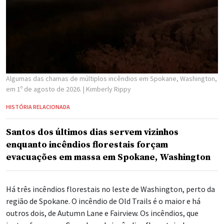
Algumas das chamas de múltiplos incêndios em Spokane, Washington,
em 1º de agosto de 2026.
| Kimberly Rippy
HISTÓRIA RELACIONADA
Santos dos últimos dias servem vizinhos
enquanto incêndios florestais forçam
evacuações em massa em Spokane, Washington
Há três incêndios florestais no leste de Washington, perto da
região de Spokane. O incêndio de Old Trails é o maior e há
outros dois, de Autumn Lane e Fairview. Os incêndios, que