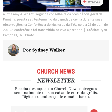
Ver 6 mais
A irmã Amy A. Wright, segunda conselheira da presidência geral da
Primária, presta seu testemunho da dignidade divina durante suas
observações na Conferência de Mulheres da BYU, no dia 29 de abril de
2021. A conferência foi transmitida ao vivo a partir do
Crédito: Ryan
Campbell, BYU Photo
Por
Sydney Walker
NEWSLETTER
Receba destaques do Church News entregues
semanalmente na sua caixa de entrada grátis.
Digite seu endereço de e-mail abaixo.