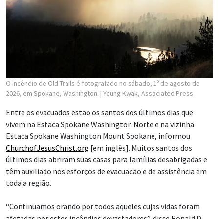
O incêndio de Old Trails é fotografado no sábado, 1º de agosto de
2026, em Spokane, Washington.
| Young Kwak, Associated Press
Entre os evacuados estão os santos dos últimos dias que
vivem na Estaca Spokane Washington Norte e na vizinha
Estaca Spokane Washington Mount Spokane, informou
ChurchofJesusChrist.org
[em inglês]. Muitos santos dos
últimos dias abriram suas casas para famílias desabrigadas e
têm auxiliado nos esforços de evacuação e de assistência em
toda a região.
“Continuamos orando por todos aqueles cujas vidas foram
afetadas por estes incêndios devastadores”, disse Ronald D.