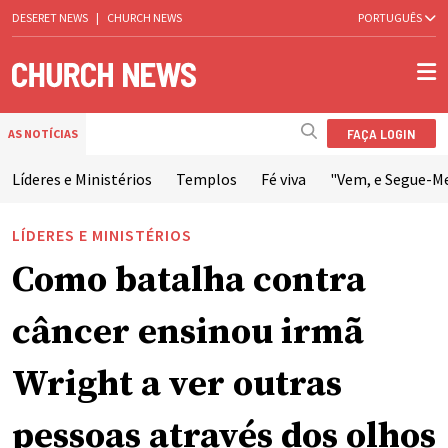
DESERET NEWS
|
CHURCH NEWS
PORTUGUÊS
FAÇA LOGIN
AS NOTÍCIAS
Líderes e Ministérios
Templos
Fé viva
"Vem, e Segue-M
LÍDERES E MINISTÉRIOS
Como batalha contra
câncer ensinou irmã
Wright a ver outras
pessoas através dos olhos