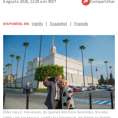
6 agosto 2026, 12:20 a.m. MDT
Compartilhar
Inglês
|
Espanhol
|
Francês
DISPONÍVEL EM:
Élder Gary E. Stevenson, do Quórum dos Doze Apóstolos, tira uma
selfie com sua esposa, a irmã Lesa Stevenson, em frente ao Templo