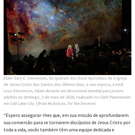
Élder Gary E. Stevenson, do Quórum dos Doze Apóstolos de A Igreja
de Jesus Cristo dos Santos dos Últimos Dias, e sua esposa, a irmã
Lesa Stevenson, falam durante um devocional mundial para jovens
adultos no domingo, 3 de maio de 2026, realizado no Clark Planetarium
em Salt Lake City.
| Brian Nicholson, for the Deseret
“Espero assegurar-lhes que, em sua missão de aprofundarem
sua conversão para se tornarem discípulos de Jesus Cristo por
toda a vida, vocês também têm uma equipe dedicada e