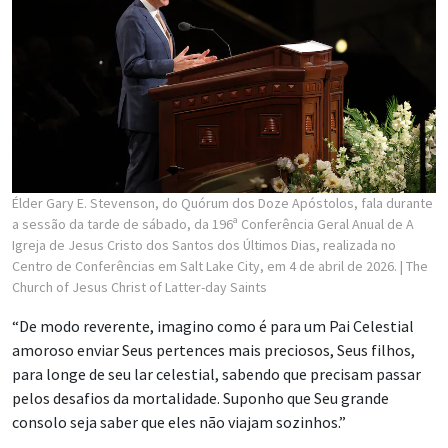
Élder Gary E. Stevenson, do Quórum dos Doze Apóstolos, fala durante
a sessão da tarde de sábado, da 196ª Conferência Geral Anual de A
Igreja de Jesus Cristo dos Santos dos Últimos Dias, realizada no
Centro de Conferências em Salt Lake City, em 4 de abril de 2026.
| The
Church of Jesus Christ of Latter-day Saints
“De modo reverente, imagino como é para um Pai Celestial
amoroso enviar Seus pertences mais preciosos, Seus filhos,
para longe de seu lar celestial, sabendo que precisam passar
pelos desafios da mortalidade. Suponho que Seu grande
consolo seja saber que eles não viajam sozinhos.”