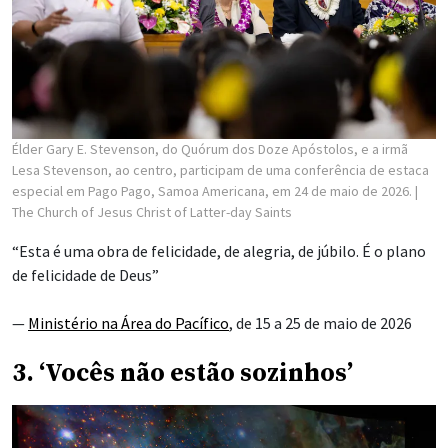
Élder Gary E. Stevenson, do Quórum dos Doze Apóstolos, e a irmã
Lesa Stevenson, ao centro, participam de uma conferência de estaca
especial em Pago Pago, Samoa Americana, em 24 de maio de 2026.
|
The Church of Jesus Christ of Latter-day Saints
“Esta é uma obra de felicidade, de alegria, de júbilo. É o plano
de felicidade de Deus”
—
Ministério na Área do Pacífico
, de 15 a 25 de maio de 2026
3. ‘Vocês não estão sozinhos’