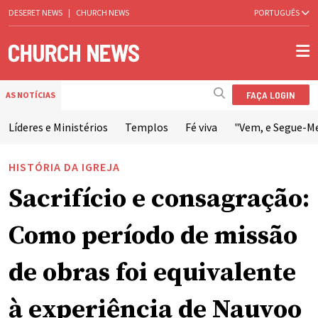
DESERET NEWS
|
CHURCH NEWS
PORTUGUÊS
FAÇA LOGIN
AS NOTÍCIAS
Líderes e Ministérios
Templos
Fé viva
"Vem, e Segue-M
HISTÓRIA DA IGREJA
Sacrifício e consagração:
Como período de missão
de obras foi equivalente
à experiência de Nauvoo