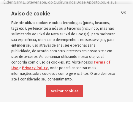
Élder Gary E. Stevenson, do Quórum dos Doze Apóstolos, e sua
esposa, a irmã Lesa Stevenson, posam para uma foto nos jardins do
Aviso de cookie
Templo de Elko Nevada no sábado, 11 de outubro de 2025.
| Laura
Seitz, Deseret News
Este site utiliza cookies e outras tecnologias (pixels, beacons,
tags etc.), pertencentes a nós ou a terceiros (incluindo, mas não
“Os templos estão abençoando a vida de milhões de filhos do
se limitando ao Pixel da Meta e Pixel do Google), para melhorar
Pai Celestial em ambos os lados do véu.” ... Este templo foi
sua experiência, otimizar o desempenho e nossos serviços, para
entender seu uso através de análises e personalizar a
“projetado para fornecer espaço para as belas ordenanças
publicidade, de acordo com seus interesses em nosso site e em
sagradas do Senhor que acontecem aqui.”
sites de terceiros. Ao continuar utilizando nosso site, você
concorda com o uso de cookies, etc. Visite nossos
Terms of
—
Dedicação do Templo de Elko Nevada
, 12 de outubro de 2025
Use
e
Privacy Policy
, onde poderá encontrar mais
informações sobre cookies e como gerenciá-los. O uso de nosso
site é considerado seu consentimento.
8. Construção da Paz
Aceitar cookies