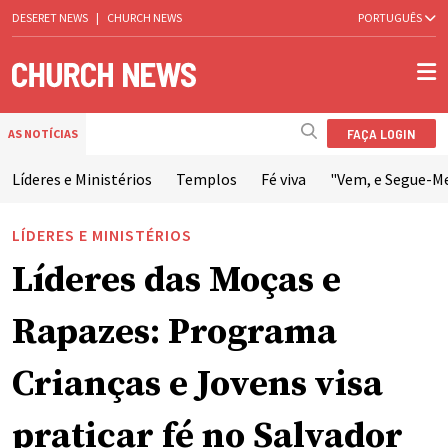
DESERET NEWS
|
CHURCH NEWS
PORTUGUÊS
FAÇA LOGIN
AS NOTÍCIAS
Líderes e Ministérios
Templos
Fé viva
"Vem, e Segue-M
LÍDERES E MINISTÉRIOS
Líderes das Moças e
Rapazes: Programa
Crianças e Jovens visa
praticar fé no Salvador