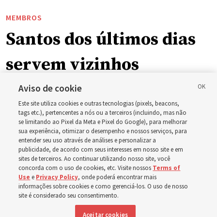
MEMBROS
Santos dos últimos dias
servem vizinhos
enquanto incêndios
Aviso de cookie
Este site utiliza cookies e outras tecnologias (pixels, beacons,
florestais forçam
tags etc.), pertencentes a nós ou a terceiros (incluindo, mas não
se limitando ao Pixel da Meta e Pixel do Google), para melhorar
sua experiência, otimizar o desempenho e nossos serviços, para
evacuações em massa
entender seu uso através de análises e personalizar a
publicidade, de acordo com seus interesses em nosso site e em
em Spokane,
sites de terceiros. Ao continuar utilizando nosso site, você
concorda com o uso de cookies, etc. Visite nossos
Terms of
Use
e
Privacy Policy
, onde poderá encontrar mais
Washington
informações sobre cookies e como gerenciá-los. O uso de nosso
site é considerado seu consentimento.
Aceitar cookies