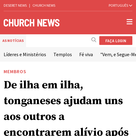
DESERET NEWS
|
CHURCH NEWS
PORTUGUÊS
FAÇA LOGIN
AS NOTÍCIAS
Líderes e Ministérios
Templos
Fé viva
"Vem, e Segue-M
MEMBROS
De ilha em ilha,
tonganeses ajudam uns
aos outros a
encontrarem alívio após