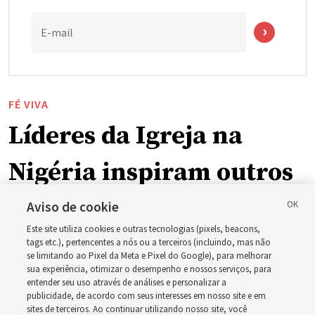
E-mail
FÉ VIVA
Líderes da Igreja na
Nigéria inspiram outros
ao se matricularem na
Aviso de cookie
Este site utiliza cookies e outras tecnologias (pixels, beacons,
BYU-Pathway Worldwide
tags etc.), pertencentes a nós ou a terceiros (incluindo, mas não
se limitando ao Pixel da Meta e Pixel do Google), para melhorar
sua experiência, otimizar o desempenho e nossos serviços, para
entender seu uso através de análises e personalizar a
‘Se o bispo consegue fazer isso, eu também consigo’
publicidade, de acordo com seus interesses em nosso site e em
sites de terceiros. Ao continuar utilizando nosso site, você