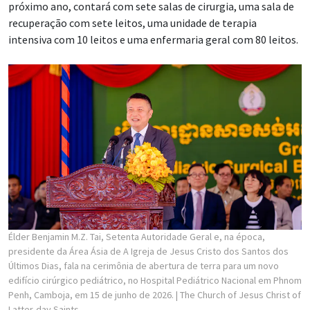
próximo ano, contará com sete salas de cirurgia, uma sala de
recuperação com sete leitos, uma unidade de terapia
intensiva com 10 leitos e uma enfermaria geral com 80 leitos.
Élder Benjamin M.Z. Tai, Setenta Autoridade Geral e, na época,
presidente da Área Ásia de A Igreja de Jesus Cristo dos Santos dos
Últimos Dias, fala na cerimônia de abertura de terra para um novo
edifício cirúrgico pediátrico, no Hospital Pediátrico Nacional em Phnom
Penh, Camboja, em 15 de junho de 2026.
| The Church of Jesus Christ of
Latter-day Saints