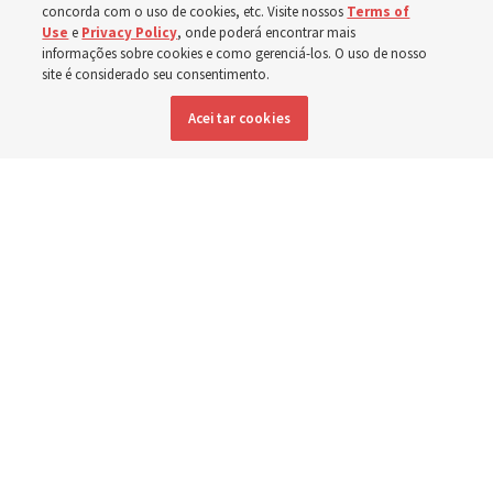
concorda com o uso de cookies, etc. Visite nossos
Terms of
5 agosto 2026, 1:14 p.m. MDT
Compartilhar
Use
e
Privacy Policy
, onde poderá encontrar mais
informações sobre cookies e como gerenciá-los. O uso de nosso
site é considerado seu consentimento.
Inglês
|
Espanhol
|
Francês
DISPONÍVEL EM:
Aceitar cookies
Presidentes de estaca nigerianos e respectivas esposas
compartilham suas experiências sobre sua participação na BYU-
Pathway Worldwide em Lagos, Nigéria, em julho de 2026.
The Church