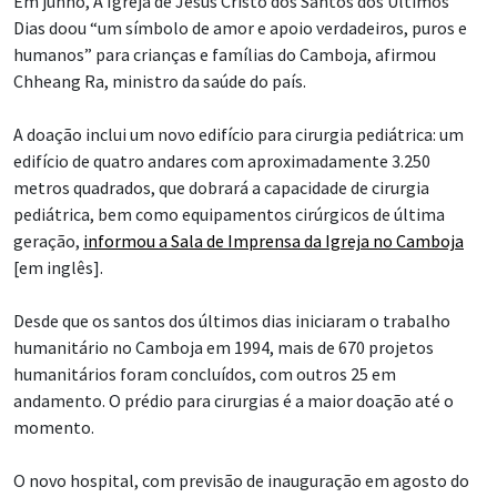
Em junho, A Igreja de Jesus Cristo dos Santos dos Últimos
Dias doou “um símbolo de amor e apoio verdadeiros, puros e
humanos” para crianças e famílias do Camboja, afirmou
Chheang Ra, ministro da saúde do país.
A doação inclui um novo edifício para cirurgia pediátrica: um
edifício de quatro andares com aproximadamente 3.250
metros quadrados, que dobrará a capacidade de cirurgia
pediátrica, bem como equipamentos cirúrgicos de última
geração,
informou a Sala de Imprensa da Igreja no Camboja
[em inglês].
Desde que os santos dos últimos dias iniciaram o trabalho
humanitário no Camboja em 1994, mais de 670 projetos
humanitários foram concluídos, com outros 25 em
andamento. O prédio para cirurgias é a maior doação até o
momento.
O novo hospital, com previsão de inauguração em agosto do