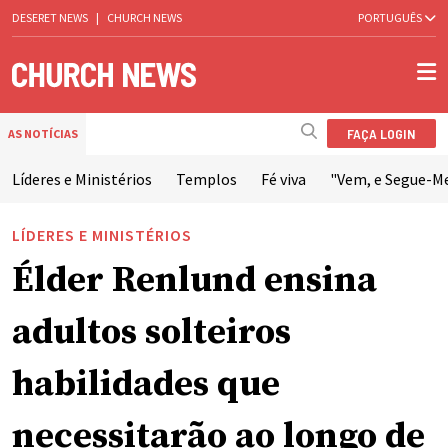
DESERET NEWS
|
CHURCH NEWS
PORTUGUÊS
FAÇA LOGIN
AS NOTÍCIAS
Líderes e Ministérios
Templos
Fé viva
"Vem, e Segue-M
LÍDERES E MINISTÉRIOS
Élder Renlund ensina
adultos solteiros
habilidades que
necessitarão ao longo de