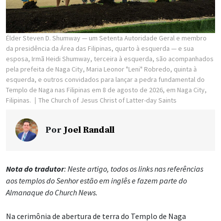
Élder Steven D. Shumway — um Setenta Autoridade Geral e membro
da presidência da Área das Filipinas, quarto à esquerda — e sua
esposa, Irmã Heidi Shumway, terceira à esquerda, são acompanhados
pela prefeita de Naga City, Maria Leonor "Leni" Robredo, quinta à
esquerda, e outros convidados para lançar a pedra fundamental do
Templo de Naga nas Filipinas em 8 de agosto de 2026, em Naga City,
Filipinas.
The Church of Jesus Christ of Latter-day Saints
Por
Joel Randall
Nota do tradutor
: Neste artigo, todos os links nas referências
aos templos do Senhor estão em inglês e fazem parte do
Almanaque do Church News.
Na cerimônia de abertura de terra do Templo de Naga