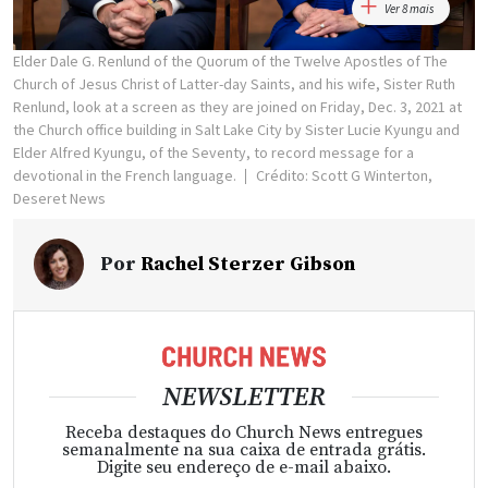
Ver 8 mais
Elder Dale G. Renlund of the Quorum of the Twelve Apostles of The
Church of Jesus Christ of Latter-day Saints, and his wife, Sister Ruth
Renlund, look at a screen as they are joined on Friday, Dec. 3, 2021 at
the Church office building in Salt Lake City by Sister Lucie Kyungu and
Elder Alfred Kyungu, of the Seventy, to record message for a
devotional in the French language.
Crédito: Scott G Winterton,
Deseret News
Por
Rachel Sterzer Gibson
NEWSLETTER
Receba destaques do Church News entregues
semanalmente na sua caixa de entrada grátis.
Digite seu endereço de e-mail abaixo.