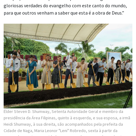
gloriosas verdades do evangelho com este canto do mundo,
para que outros venham a saber que esta é a obra de Deus.”
Élder Steven D. Shumway, Setenta Autoridade Geral e membro da
presidência da Área Filipinas, quinto à esquerda, e sua esposa, a irmã
Heidi Shumway, à sua direita, são acompanhados pela prefeita da
Cidade de Naga, Maria Leonor "Leni" Robredo, sexta à partir da