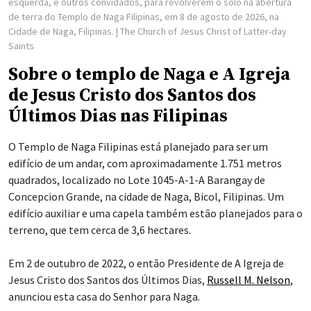
esquerda, e outros convidados, para revolverem o solo na abertura
de terra do Templo de Naga Filipinas, em 8 de agosto de 2026, na
Cidade de Naga, Filipinas.
| The Church of Jesus Christ of Latter-day
Saints
Sobre o templo de Naga e A Igreja
de Jesus Cristo dos Santos dos
Últimos Dias nas Filipinas
O Templo de Naga Filipinas está planejado para ser um
edifício de um andar, com aproximadamente 1.751 metros
quadrados, localizado no Lote 1045-A-1-A Barangay de
Concepcion Grande, na cidade de Naga, Bicol, Filipinas. Um
edifício auxiliar e uma capela também estão planejados para o
terreno, que tem cerca de 3,6 hectares.
Em 2 de outubro de 2022, o então Presidente de A Igreja de
Jesus Cristo dos Santos dos Últimos Dias,
Russell M. Nelson
,
anunciou esta casa do Senhor para Naga.