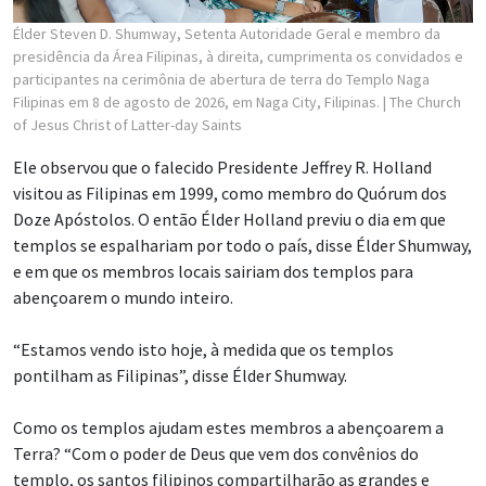
Élder Steven D. Shumway, Setenta Autoridade Geral e membro da
presidência da Área Filipinas, à direita, cumprimenta os convidados e
participantes na cerimônia de abertura de terra do Templo Naga
Filipinas em 8 de agosto de 2026, em Naga City, Filipinas.
| The Church
of Jesus Christ of Latter-day Saints
Ele observou que o falecido Presidente Jeffrey R. Holland
visitou as Filipinas em 1999, como membro do Quórum dos
Doze Apóstolos. O então Élder Holland previu o dia em que
templos se espalhariam por todo o país, disse Élder Shumway,
e em que os membros locais sairiam dos templos para
abençoarem o mundo inteiro.
“Estamos vendo isto hoje, à medida que os templos
pontilham as Filipinas”, disse Élder Shumway.
Como os templos ajudam estes membros a abençoarem a
Terra? “Com o poder de Deus que vem dos convênios do
templo, os santos filipinos compartilharão as grandes e