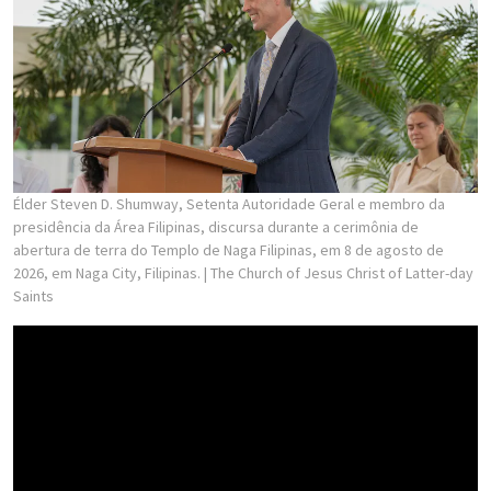
Élder Steven D. Shumway, Setenta Autoridade Geral e membro da
presidência da Área Filipinas, discursa durante a cerimônia de
abertura de terra do Templo de Naga Filipinas, em 8 de agosto de
2026, em Naga City, Filipinas.
| The Church of Jesus Christ of Latter-day
Saints