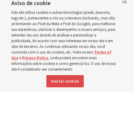
como ala ou ramo, em
Aviso de cookie
Este site utiliza cookies e outras tecnologias (pixels, beacons,
relação à nova
tags etc.), pertencentes a nós ou a terceiros (incluindo, mas não
se limitando ao Pixel da Meta e Pixel do Google), para melhorar
sua experiência, otimizar o desempenho e nossos serviços, para
programação dominical
entender seu uso através de análises e personalizar a
publicidade, de acordo com seus interesses em nosso site e em
sites de terceiros. Ao continuar utilizando nosso site, você
Os vídeos incluem instruções de Élder Bednar, Élder
concorda com o uso de cookies, etc. Visite nossos
Terms of
Use
e
Privacy Policy
, onde poderá encontrar mais
Kearon e de outros líderes da Igreja
informações sobre cookies e como gerenciá-los. O uso de nosso
site é considerado seu consentimento.
8 agosto 2026, 4:18 p.m. MDT
Compartilhar
Aceitar cookies
Inglês
|
Espanhol
DISPONÍVEL EM: