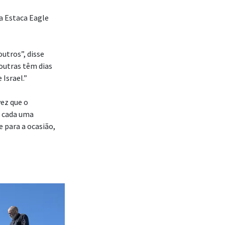
Primeira
 pela presidência
s uma geração”,
nizar um
o Testamento.
tabernáculo.
 uma licença no
ses”, disse Robert
empo integral”, se