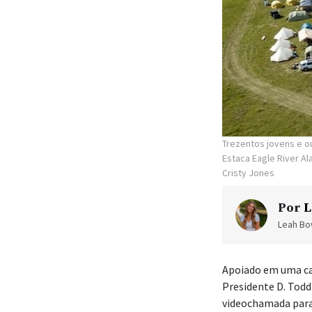
Presidente D. Todd
videochamada para 
Quatrocentos jove
River Alasca, se r
“A coisa mais impor
Cristy Jones, dire
bons, mas vocês pr
Os filhos de Israe
acampamento, inti
acampando em torn
em junho.
Constru
Durante meses, Rober
Estaca Eagle River A