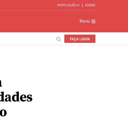
PORTUGUÊS
|
ASSINE
Menu
FAÇA LOGIN
a
dades
do