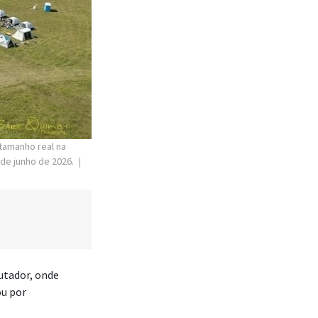
ou por
a Estaca Eagle
outros”, disse
outras têm dias
Israel.”
ez que o
, cada uma
para a ocasião,
o tabernáculo da
de 9 a 13 de junho de