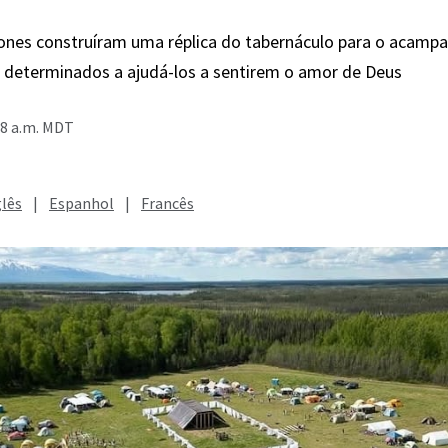
Jones construíram uma réplica do tabernáculo para o acam
, determinados a ajudá-los a sentirem o amor de Deus
28 a.m. MDT
glês
|
Espanhol
|
Francês
utros 100 líderes armam suas tendas voltadas à réplica do tabernáculo em 
laska, durante o acampamento de jovens "Camp Hesed", realizado de 9 a 13
eah Bowers
ers is a fellow with the Church News.
ixa de talheres na carroceria de uma caminhonete, está um comp