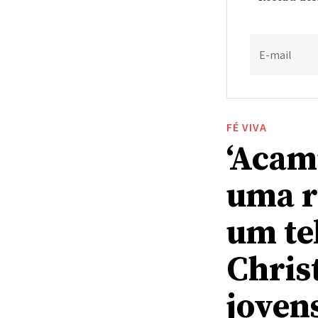
E-mail
FÉ VIVA
‘Acam
uma r
um te
Chris
joven