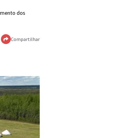
pamento dos
Compartilhar
tamanho real na
 de junho de 2026.
utador, onde