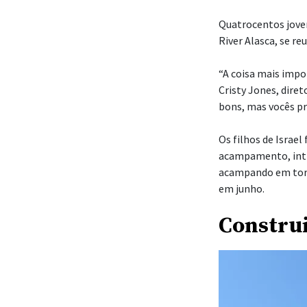
2026.
| Cristy Jones
Nove meses antes 
Presidência, Rober
da estaca como di
Na oração, um mem
lembrou Robert Jo
“Isto vai ser grand
As orientações dos
acampamento para 
Jones não demorou 
Os meses de prepa
meu emprego e trab
Jones. “E então, no
referindo ao taber