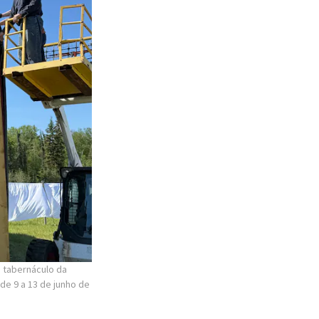
s, com a ajuda de
bênçãos que
 mas, a cada passo,
z, isso mudou
 divina, por
a das tábuas dos
entro da Arca da
do propiciatório
os componentes