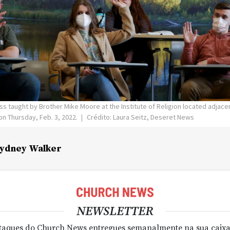
ss taught by Brother Mike Moore at the Institute of Religion located adjacen
 on Thursday, Feb. 3, 2022.
Crédito: Laura Seitz, Deseret News
ydney Walker
NEWSLETTER
taques do Church News entregues semanalmente na sua caixa