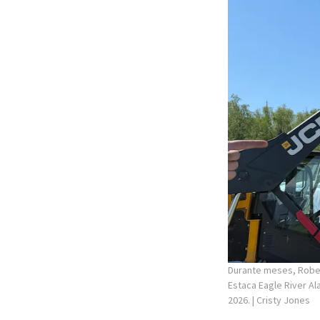
Ele e dois jovens 
outros membros da 
indicavam ajuda di
“Foi uma das maior
as coisas simplesm
nossas vidas drast
Ao relembrar a exp
menores que pare
Enquanto construía
Dez Mandamentos e
Aliança. Ele també
para o filme “Indi
necessários para r