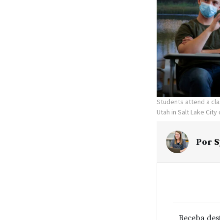
Students attend a cla
Utah in Salt Lake City
Por
S
Receba des