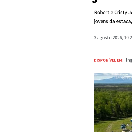
Robert e Cristy 
jovens da estaca
3 agosto 2026, 10:
In
DISPONÍVEL EM:
Trezentos jovens e o
Estaca Eagle River A
Cristy Jones
Por
L
Leah Bow
Apoiado em uma ca