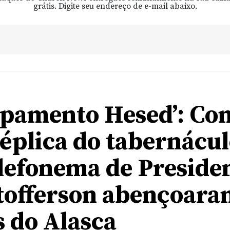
grátis. Digite seu endereço de e-mail abaixo.
pamento Hesed’: Co
éplica do tabernácul
lefonema de Preside
tofferson abençoara
s do Alasca