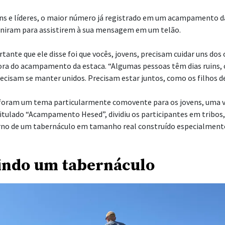
daquela terna conversa em formato de serão com um membro da 
t e Cristy Jones, santos dos últimos dias locais, foram designados
retores de acampamentos da estaca.
bro da presidência da estaca usou as palavras exatas: “Mudaremo
nes.
ioso se ouvirmos o Espírito e seguirmos a sua direção”, pensou ele.
 líderes locais foram mínimas: a estaca se sentiu inspirada a orga
rapazes e moças, oferecendo uma experiência centrada no Velh
a decidir construir, ele mesmo, uma réplica em tamanho real do 
ração para o acampamento não seriam fáceis. “Basicamente, tirei
alhei nisso cerca de 25 a 30 horas por semana, durante quatro me
 final das contas, construir tudo isso se tornou meu trabalho de t
náculo.