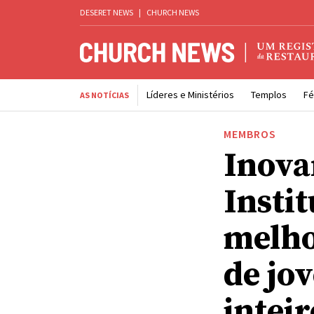
DESERET NEWS
|
CHURCH NEWS
Líderes e Ministérios
Templos
Fé
AS NOTÍCIAS
MEMBROS
Inovar
Insti
melho
de jo
inteir