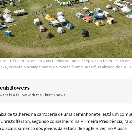
 Christofferson, segundo conselheiro na Primeira Presidência, fal
o acampamento dos jovens da estaca de Eagle River, no Alasca.
ns e líderes, o maior número já registrado em um acampamento d
euniram para assistirem à sua mensagem em um telão.
tante que ele disse foi que vocês, jovens, precisam cuidar uns dos 
tora do acampamento da estaca. “Algumas pessoas têm dias ruins, 
ecisam se manter unidos. Precisam estar juntos, como os filhos de 
l foram um tema particularmente comovente para os jovens, uma v
tulado “Acampamento Hesed”, dividiu os participantes em tribos
o de um tabernáculo em tamanho real construído especialmente 
indo um tabernáculo
t Jones, outros líderes da estaca e amigos ajudam a construir a réplica d
lasca, em preparação para o acampamento dos jovens da estaca, realizado 