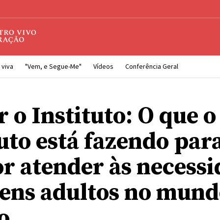
 viva
"Vem, e Segue-Me"
Vídeos
Conferência Geral
 o Instituto: O que o
tuto está fazendo par
r atender às necessi
vens adultos no mun
o