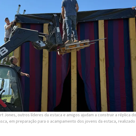
construíram o tabernáculo, incluindo todas as suas peças detalhada
estaca. Embora a tarefa parecesse grande, Jones sentiu que as 
vina eram inegáveis.
es tarefas que já tentamos realizar, descobrir como montar tudo,
ente pareciam se encaixar”, disse ele. “Mês após mês, vez após ve
icamente.”
eriência, Robert Jones recordou diversos exemplos de intervenção
cessem:
 a réplica do tabernáculo, ele encontrou uma reprodução perfeit
m uma exposição de carros em Las Vegas, Nevada, para colocar d
m conseguiu entrar em contato com o homem que criou a réplica 
ana Jones e os Caçadores da Arca Perdida”, que lhe vendeu todos 
ecriá-lo, algo que, para ele, foram pequenos milagres.