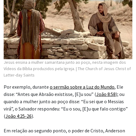
Jesus ensina a mulher samaritana junto ao poço, nesta imagem dos
Vídeos da Bíblia produzidos pela Igreja.
| The Church of Jesus Christ of
Latter-day Saints
Por exemplo, durante
o sermão sobre a Luz do Mundo
, Ele
disse: “Antes que Abraão existisse, [E]u sou” (
João 8:58
); ou
quando a mulher junto ao poço disse: “Eu sei que o Messias
virá”, o Salvador respondeu: “Eu o sou, [E]u que falo contigo”
(
João 4:25-26
).
Em relação ao segundo ponto, o poder de Cristo, Anderson