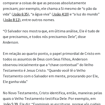
comparar a coisas de que as pessoas absolutamente
precisam; por exemplo, ele chama a Si mesmo de “o pão da
vida” (
João 6:35
), “a água viva” (
João 4:10
) e “a luz do mundo”
(
João 8:12
), entre outros nomes.
“O Salvador nos mostra que, em última análise, Ele é tudo de
que precisamos, e todos nós precisamos Dele”, disse
Anderson.
Em relação ao quarto ponto, o papel primordial de Cristo em
todos os assuntos de Deus com Seus filhos, Anderson
observou inicialmente que a “chave contextual” do Velho
Testamento é Jesus Cristo. “Quando você lê o Velho
Testamento com o Salvador em mente, procurando por Ele,
Ele ganha vida.”
No Novo Testamento, Cristo identifica, então, maneiras pelas
quais o Velho Testamento testifica Dele. Por exemplo, em
João 5:39
, Ele diz: “Examinais as escrituras, porque vós cuidais