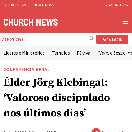
DESERET NEWS
|
CHURCH NEWS
PORTUGUÊS
FAÇA LOGIN
AS NOTÍCIAS
Líderes e Ministérios
Templos
Fé viva
"Vem, e Segue-M
CONFERÊNCIA GERAL
Élder Jörg Klebingat:
‘Valoroso discipulado
nos últimos dias’