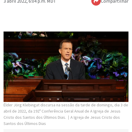
3 abril 2022, 6:04 p.m. MDT
Compartilhar
Élder Jörg Klebingat discursa na sessão da tarde de domingo, dia 3 de
abril de 2022, da 192º Conferência Geral Anual de A Igreja de Jesus
Cristo dos Santos dos Últimos Dias.
A Igreja de Jesus Cristo dos
Santos dos Últimos Dias