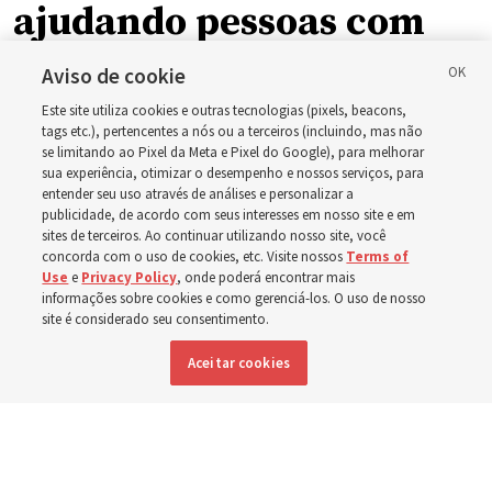
ajudando pessoas com
deficiência ao redor do
Aviso de cookie
Este site utiliza cookies e outras tecnologias (pixels, beacons,
mundo, incluindo no
tags etc.), pertencentes a nós ou a terceiros (incluindo, mas não
se limitando ao Pixel da Meta e Pixel do Google), para melhorar
sua experiência, otimizar o desempenho e nossos serviços, para
Brasil
entender seu uso através de análises e personalizar a
publicidade, de acordo com seus interesses em nosso site e em
sites de terceiros. Ao continuar utilizando nosso site, você
Esforços no Brasil, Indonésia, El Salvador e Argentina
concorda com o uso de cookies, etc. Visite nossos
Terms of
Use
e
Privacy Policy
, onde poderá encontrar mais
têm se concentrado no cuidado de pessoas com
informações sobre cookies e como gerenciá-los. O uso de nosso
site é considerado seu consentimento.
deficiência
Aceitar cookies
6 agosto 2026, 6:59 p.m. MDT
Compartilhar
Inglês
|
Espanhol
|
Francês
DISPONÍVEL EM: