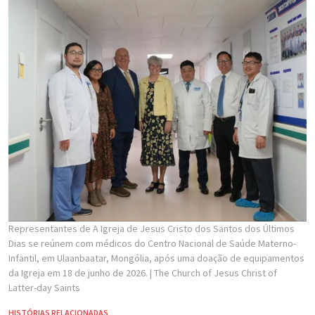
Representantes de A Igreja de Jesus Cristo dos Santos dos Últimos
Dias se reúnem com médicos do Centro Nacional de Saúde Materno-
Infantil, em Ulaanbaatar, Mongólia, após uma doação de equipamentos
da Igreja em 18 de junho de 2026.
| The Church of Jesus Christ of
Latter-day Saints
HISTÓRIAS RELACIONADAS