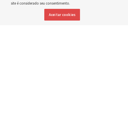
site é considerado seu consentimento.
Inglês
|
Espanhol
|
Francês
DISPONÍVEL EM:
Aceitar cookies
Presidentes de estaca nigerianos e respectivas esposas
compartilham suas experiências sobre sua participação na BYU-
Pathway Worldwide em Lagos, Nigéria, em julho de 2026.
The Church
of Jesus Christ of Latter-day Saints
Por
Mary Richards