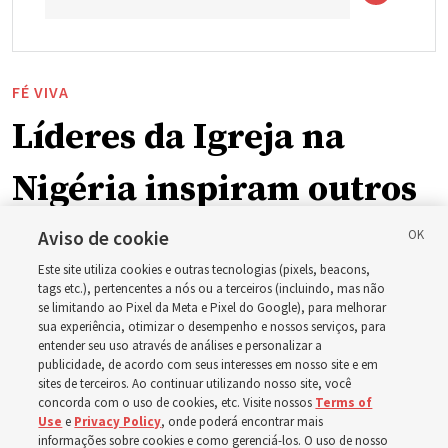
FÉ VIVA
Líderes da Igreja na
Nigéria inspiram outros
ao se matricularem na
Aviso de cookie
Este site utiliza cookies e outras tecnologias (pixels, beacons,
BYU-Pathway Worldwide
tags etc.), pertencentes a nós ou a terceiros (incluindo, mas não
se limitando ao Pixel da Meta e Pixel do Google), para melhorar
sua experiência, otimizar o desempenho e nossos serviços, para
entender seu uso através de análises e personalizar a
‘Se o bispo consegue fazer isso, eu também consigo’
publicidade, de acordo com seus interesses em nosso site e em
sites de terceiros. Ao continuar utilizando nosso site, você
concorda com o uso de cookies, etc. Visite nossos
Terms of
5 agosto 2026, 1:14 p.m. MDT
Compartilhar
Use
e
Privacy Policy
, onde poderá encontrar mais
informações sobre cookies e como gerenciá-los. O uso de nosso