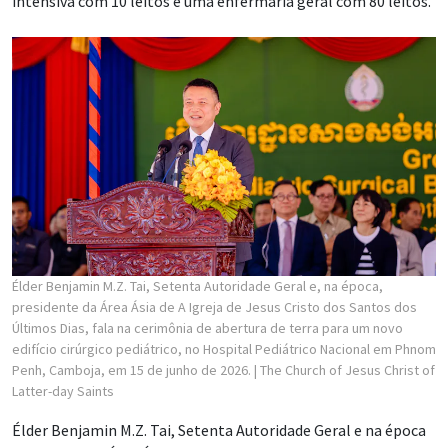
intensiva com 10 leitos e uma enfermaria geral com 80 leitos.
Élder Benjamin M.Z. Tai, Setenta Autoridade Geral e, na época,
presidente da Área Ásia de A Igreja de Jesus Cristo dos Santos dos
Últimos Dias, fala na cerimônia de abertura de terra para um novo
edifício cirúrgico pediátrico, no Hospital Pediátrico Nacional em Phnom
Penh, Camboja, em 15 de junho de 2026.
| The Church of Jesus Christ of
Latter-day Saints
Élder Benjamin M.Z. Tai, Setenta Autoridade Geral e na época