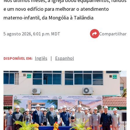
Nos últimos meses, a Igreja doou equipamentos, fundos
e um novo edifício para melhorar o atendimento
materno-infantil, da Mongólia à Tailândia
5 agosto 2026, 6:01 p.m. MDT
Compartilhar
Inglês
|
Espanhol
DISPONÍVEL EM: