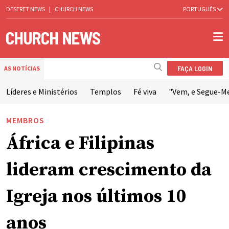
DESERET NEWS
|
CHURCH NEWS
PORTUGUÊS
FAÇA LOGIN
AS NOTÍCIAS
Líderes e Ministérios
Templos
Fé viva
"Vem, e Segue-M
MEMBROS
África e Filipinas
lideram crescimento da
Igreja nos últimos 10
anos