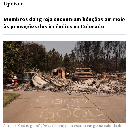
Upriver
Membros da Igreja encontram bênçãos em meio
às provações dos incêndios no Colorado
A frase "God is good" [Deus é bom] está escrita em giz na calçada de