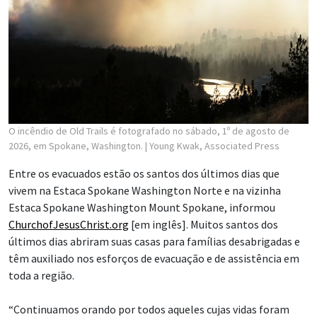
O incêndio de Old Trails é fotografado no sábado, 1º de agosto de
2026, em Spokane, Washington.
| Young Kwak, Associated Press
Entre os evacuados estão os santos dos últimos dias que
vivem na Estaca Spokane Washington Norte e na vizinha
Estaca Spokane Washington Mount Spokane, informou
ChurchofJesusChrist.org
[em inglês]. Muitos santos dos
últimos dias abriram suas casas para famílias desabrigadas e
têm auxiliado nos esforços de evacuação e de assistência em
toda a região.
“Continuamos orando por todos aqueles cujas vidas foram