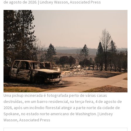
de agosto de 2026.
| Lindsey Wasson, Associated Press
Uma pickup incinerada é fotografada perto de várias casas
destruídas, em um bairro residencial, na terça-feira, 4 de agosto de
2026, após um incêndio florestal atingir a parte norte da cidade de
Spokane, no estado norte-americano de Washington.
| Lindsey
Wasson, Associated Press