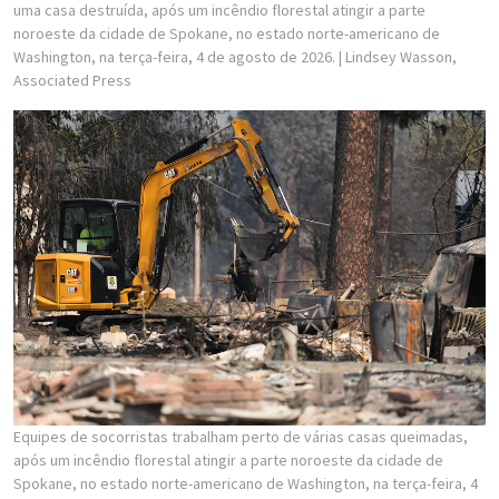
uma casa destruída, após um incêndio florestal atingir a parte
noroeste da cidade de Spokane, no estado norte-americano de
Washington, na terça-feira, 4 de agosto de 2026.
| Lindsey Wasson,
Associated Press
Equipes de socorristas trabalham perto de várias casas queimadas,
após um incêndio florestal atingir a parte noroeste da cidade de
Spokane, no estado norte-americano de Washington, na terça-feira, 4