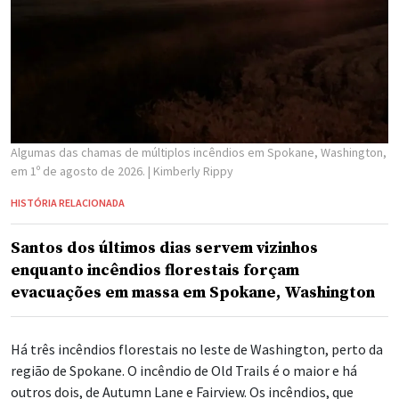
Algumas das chamas de múltiplos incêndios em Spokane, Washington,
em 1º de agosto de 2026.
| Kimberly Rippy
HISTÓRIA RELACIONADA
Santos dos últimos dias servem vizinhos
enquanto incêndios florestais forçam
evacuações em massa em Spokane, Washington
Há três incêndios florestais no leste de Washington, perto da
região de Spokane. O incêndio de Old Trails é o maior e há
outros dois, de Autumn Lane e Fairview. Os incêndios, que