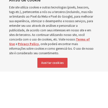
em Wyoming
Este site utiliza cookies e outras tecnologias (pixels, beacons,
tags etc.), pertencentes a nós ou a terceiros (incluindo, mas não
A dedicação do Templo Cody Wyoming em outubro será
se limitando ao Pixel da Meta e Pixel do Google), para melhorar
a primeira realizada por Élder Clark G. Gilbert
sua experiência, otimizar o desempenho e nossos serviços, para
entender seu uso através de análises e personalizar a
publicidade, de acordo com seus interesses em nosso site e em
7 agosto 2026, 2:40 p.m. MDT
Compartilhar
sites de terceiros. Ao continuar utilizando nosso site, você
concorda com o uso de cookies, etc. Visite nossos
Terms of
Use
e
Privacy Policy
, onde poderá encontrar mais
informações sobre cookies e como gerenciá-los. O uso de nosso
site é considerado seu consentimento.
Inglês
|
Espanhol
DISPONÍVEL EM:
Aceitar cookies