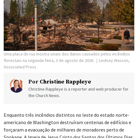
Uma placa de rua mostra sinais dos danos causados pelos incêndios
florestais na segunda-feira, 3 de agosto de 2026.
Lindsey Wasson,
Associated Press
Por
Christine Rappleye
Christine Rappleye is a reporter and web producer for
the Church News.
Enquanto três incêndios distintos no leste do estado norte-
americano de Washington destruíram centenas de edifícios e
forçaram a evacuação de milhares de moradores perto de
Spokane, A Igreja de Jesus Cristo dos Santos dos Últimos Dias