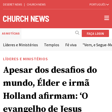
DESERET NEWS
|
CHURCH NEWS
PORTUGUÊS
FAÇA LOGIN
AS NOTÍCIAS
Líderes e Ministérios
Templos
Fé viva
"Vem, e Segue-M
LÍDERES E MINISTÉRIOS
Apesar dos desafios do
mundo, Élder e irmã
Holland afirmam: ‘O
evangelho de Jesus