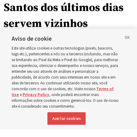
Santos dos últimos dias
servem vizinhos
enquanto incêndios
Aviso de cookie
Este site utiliza cookies e outras tecnologias (pixels, beacons,
florestais forçam
tags etc.), pertencentes a nós ou a terceiros (incluindo, mas não
se limitando ao Pixel da Meta e Pixel do Google), para melhorar
sua experiência, otimizar o desempenho e nossos serviços, para
evacuações em massa
entender seu uso através de análises e personalizar a
publicidade, de acordo com seus interesses em nosso site e em
em Spokane,
sites de terceiros. Ao continuar utilizando nosso site, você
concorda com o uso de cookies, etc. Visite nossos
Terms of
Use
e
Privacy Policy
, onde poderá encontrar mais
Washington
informações sobre cookies e como gerenciá-los. O uso de nosso
site é considerado seu consentimento.
Aceitar cookies
Membros da Igreja estão entre os evacuados; capelas
são abertas para oferecerem abrigo