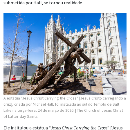
submetida por Hall, se tornou realidade.
A estátua "Jesus Christ Carrying the Cross" [Jesus Cristo carregando a
cruz], criada por Michael Hall, foi instalada ao sul do Templo de Salt
Lake na terça-feira, 24 de março de 2026.
| The Church of Jesus Christ
of Latter-day Saints
Ele intitulou a estátua “
Jesus Christ Carrying the Cross
” [Jesus