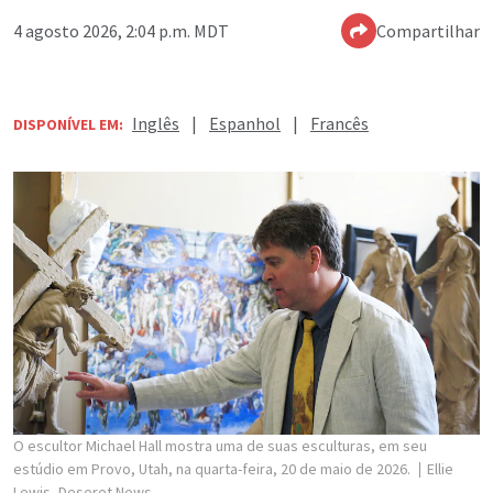
4 agosto 2026, 2:04 p.m. MDT
Compartilhar
Inglês
|
Espanhol
|
Francês
DISPONÍVEL EM:
O escultor Michael Hall mostra uma de suas esculturas, em seu
estúdio em Provo, Utah, na quarta-feira, 20 de maio de 2026.
Ellie
Lewis, Deseret News