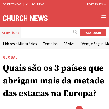
DESERET NEWS
|
CHURCH NEWS
PORTUGUÊS
FAÇA LOGIN
AS NOTÍCIAS
Líderes e Ministérios
Templos
Fé viva
"Vem, e Segue-M
GLOBAL
Quais são os 3 países que
abrigam mais da metade
das estacas na Europa?