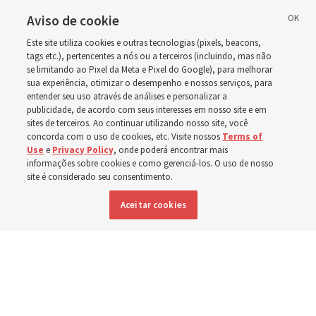
líderes da Igreja
Aviso de cookie
Este site utiliza cookies e outras tecnologias (pixels, beacons,
disseram sobre Jó 1-3,
tags etc.), pertencentes a nós ou a terceiros (incluindo, mas não
se limitando ao Pixel da Meta e Pixel do Google), para melhorar
sua experiência, otimizar o desempenho e nossos serviços, para
12-14, 19, 21-24, 38-40,
entender seu uso através de análises e personalizar a
publicidade, de acordo com seus interesses em nosso site e em
42?
sites de terceiros. Ao continuar utilizando nosso site, você
concorda com o uso de cookies, etc. Visite nossos
Terms of
Use
e
Privacy Policy
, onde poderá encontrar mais
informações sobre cookies e como gerenciá-los. O uso de nosso
O guia de estudo desta semana inclui a história das
site é considerado seu consentimento.
provações de Jó
Aceitar cookies
9 agosto 2026, 5:15 p.m. MDT
Compartilhar
Inglês
|
Francês
DISPONÍVEL EM: