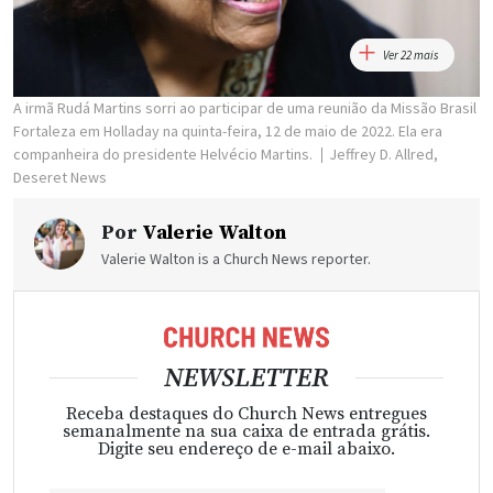
Ver 22 mais
A irmã Rudá Martins sorri ao participar de uma reunião da Missão Brasil
Fortaleza em Holladay na quinta-feira, 12 de maio de 2022. Ela era
companheira do presidente Helvécio Martins.
Jeffrey D. Allred,
Deseret News
Por
Valerie Walton
Valerie Walton is a Church News reporter.
NEWSLETTER
Receba destaques do Church News entregues
semanalmente na sua caixa de entrada grátis.
Digite seu endereço de e-mail abaixo.