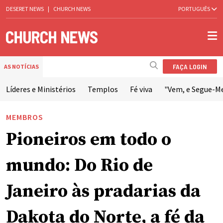
DESERET NEWS
|
CHURCH NEWS
PORTUGUÊS
FAÇA LOGIN
AS NOTÍCIAS
Líderes e Ministérios
Templos
Fé viva
"Vem, e Segue-M
MEMBROS
Pioneiros em todo o
mundo: Do Rio de
Janeiro às pradarias da
Dakota do Norte, a fé da