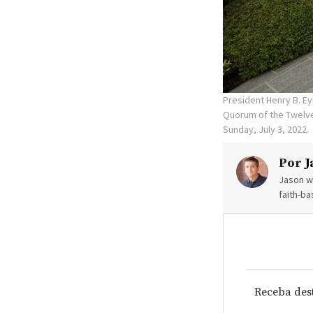
President Henry B. Ey
Quorum of the Twelve
Sunday, July 3, 2022.
Por
J
Jason wr
faith-ba
Receba des