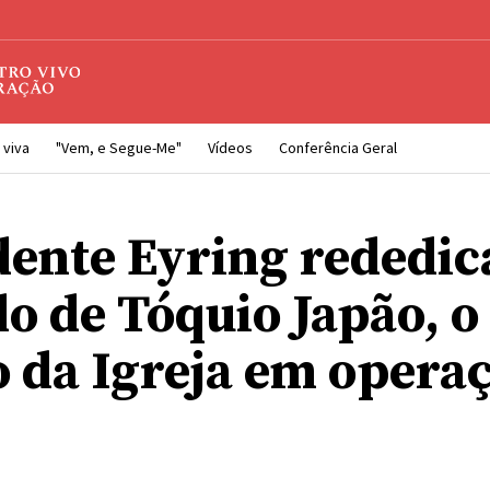
 viva
"Vem, e Segue-Me"
Vídeos
Conferência Geral
dente Eyring rededic
o de Tóquio Japão, o
o da Igreja em opera