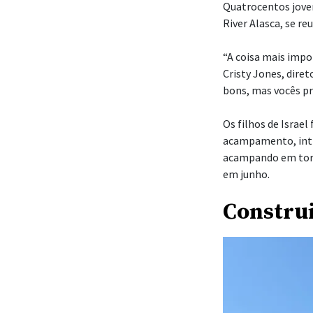
Quatrocentos jove
River Alasca, se r
“A coisa mais impor
Cristy Jones, dire
bons, mas vocês pr
Os filhos de Israe
acampamento, inti
acampando em torn
em junho.
Constru