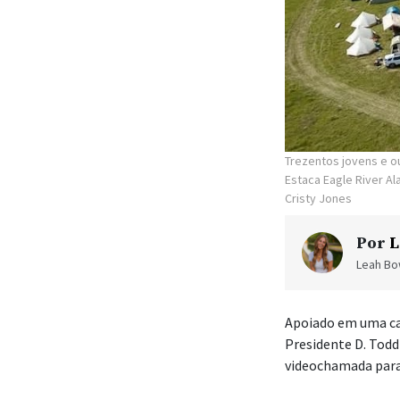
Trezentos jovens e o
Estaca Eagle River A
Cristy Jones
Por
L
Leah Bow
Apoiado em uma ca
Presidente D. Todd
videochamada para 