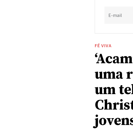
E-mail
FÉ VIVA
‘Acam
uma r
um te
Chris
joven