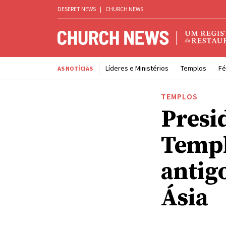
DESERET NEWS
|
CHURCH NEWS
Líderes e Ministérios
Templos
Fé
AS NOTÍCIAS
TEMPLOS
Presi
Templ
antig
Ásia