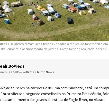
utros 100 líderes armam suas tendas voltadas à réplica do tabernáculo em 
laska, durante o acampamento de jovens "Camp Hesed", realizado de 9 a 13
eah Bowers
ers is a fellow with the Church News.
ixa de talheres na carroceria de uma caminhonete, está um comp
 Christofferson, segundo conselheiro na Primeira Presidência, fal
o acampamento dos jovens da estaca de Eagle River, no Alasca.