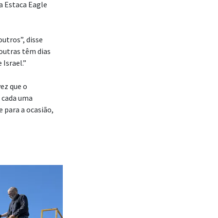
a Estaca Eagle
outros”, disse
outras têm dias
Israel.”
ez que o
, cada uma
para a ocasião,