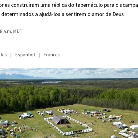
Jones construíram uma réplica do tabernáculo para o acam
, determinados a ajudá-los a sentirem o amor de Deus
28 a.m. MDT
glês
|
Espanhol
|
Francês