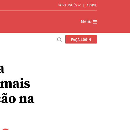
PORTUGUÊS
|
ASSINE
Menu
FAÇA LOGIN
a
 mais
ção na