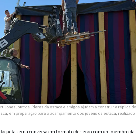
t Jones, outros líderes da estaca e amigos ajudam a construir a réplica d
lasca, em preparação para o acampamento dos jovens da estaca, realizado 
daquela terna conversa em formato de serão com um membro da 