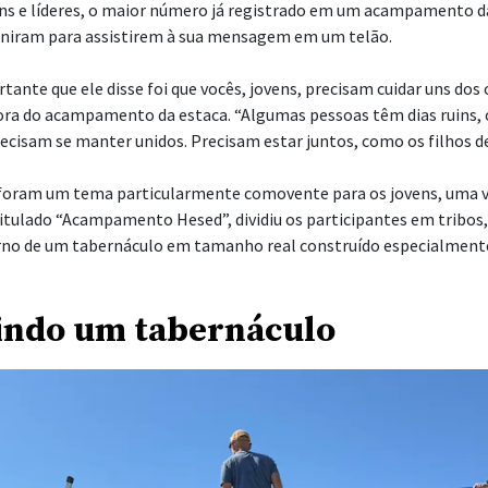
ns e líderes, o maior número já registrado em um acampamento d
euniram para assistirem à sua mensagem em um telão.
tante que ele disse foi que vocês, jovens, precisam cuidar uns dos 
tora do acampamento da estaca. “Algumas pessoas têm dias ruins, 
ecisam se manter unidos. Precisam estar juntos, como os filhos de 
l foram um tema particularmente comovente para os jovens, uma v
tulado “Acampamento Hesed”, dividiu os participantes em tribos
o de um tabernáculo em tamanho real construído especialmente 
indo um tabernáculo