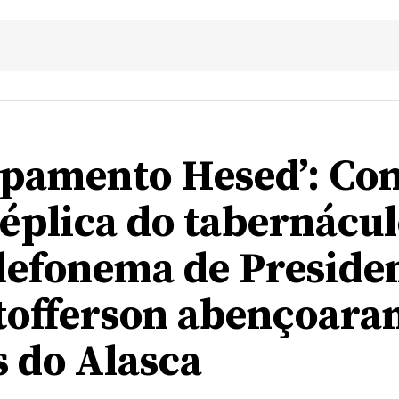
pamento Hesed’: Co
éplica do tabernácul
lefonema de Preside
tofferson abençoara
s do Alasca