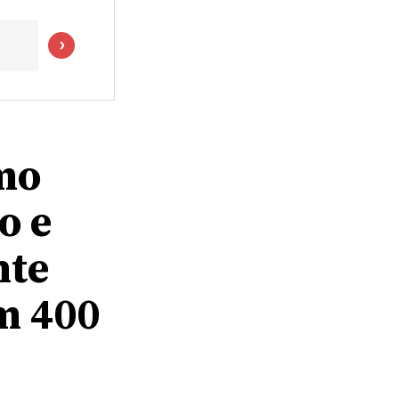
mo
o e
nte
m 400