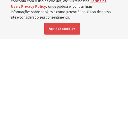
concorda com o uso de cookies, etc. Visite nossos
Terms of
Esforços no Brasil, Indonésia, El Salvador e Argentina
Use
e
Privacy Policy
, onde poderá encontrar mais
têm se concentrado no cuidado de pessoas com
informações sobre cookies e como gerenciá-los. O uso de nosso
site é considerado seu consentimento.
deficiência
Aceitar cookies
6 agosto 2026, 6:59 p.m. MDT
Compartilhar
Inglês
|
Espanhol
DISPONÍVEL EM: