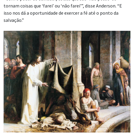
tornam coisas que ‘farei’ ou ‘não farei’”, disse Anderson. “E
isso nos dá a oportunidade de exercer a fé até o ponto da
salvação.”