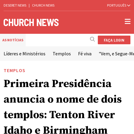
DESERET NEWS
|
CHURCH NEWS
PORTUGUÊS
FAÇA LOGIN
AS NOTÍCIAS
Líderes e Ministérios
Templos
Fé viva
"Vem, e Segue-M
TEMPLOS
Primeira Presidência
anuncia o nome de dois
templos: Tenton River
Idaho e Birmingham