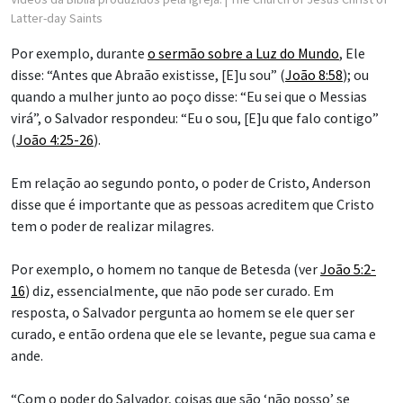
Latter-day Saints
Por exemplo, durante
o sermão sobre a Luz do Mundo
, Ele
disse: “Antes que Abraão existisse, [E]u sou” (
João 8:58
); ou
quando a mulher junto ao poço disse: “Eu sei que o Messias
virá”, o Salvador respondeu: “Eu o sou, [E]u que falo contigo”
(
João 4:25-26
).
Em relação ao segundo ponto, o poder de Cristo, Anderson
disse que é importante que as pessoas acreditem que Cristo
tem o poder de realizar milagres.
Por exemplo, o homem no tanque de Betesda (ver
João 5:2-
16
) diz, essencialmente, que não pode ser curado. Em
resposta, o Salvador pergunta ao homem se ele quer ser
curado, e então ordena que ele se levante, pegue sua cama e
ande.
“Com o poder do Salvador, coisas que são ‘não posso’ se