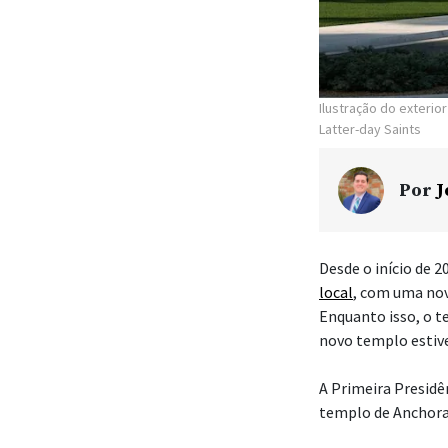
Ilustração do exteri
Latter-day Saints
Por
J
Desde o início de 2
local
, com uma nov
Enquanto isso, o 
novo templo estive
A Primeira Presidên
templo de Anchorag