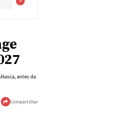
age
027
Alasca, antes da
Compartilhar