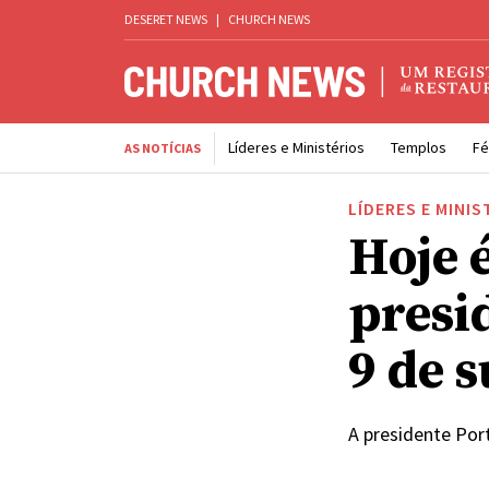
DESERET NEWS
|
CHURCH NEWS
Líderes e Ministérios
Templos
Fé
AS NOTÍCIAS
LÍDERES E MINIS
Hoje 
presi
9 de 
A presidente Por