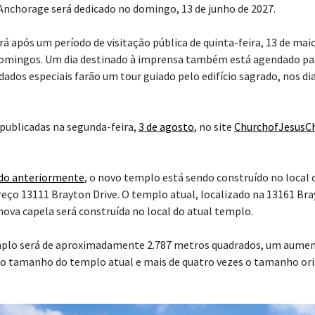
nchorage será dedicado no domingo, 13 de junho de 2027.
á após um período de visitação pública de quinta-feira, 13 de maio
domingos. Um dia destinado à imprensa também está agendado par
dados especiais farão um tour guiado pelo edifício sagrado, nos di
publicadas na segunda-feira,
3 de agosto
, no site
ChurchofJesusCh
do anteriormente
, o novo templo está sendo construído no local 
reço 13111 Brayton Drive. O templo atual, localizado na 13161 Bra
nova capela será construída no local do atual templo.
mplo será de aproximadamente 2.787 metros quadrados, um aumen
o tamanho do templo atual e mais de quatro vezes o tamanho orig