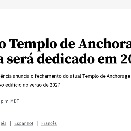
o Templo de Anchor
a será dedicado em 2
dência anuncia o fechamento do atual Templo de Anchorage 
o edifício no verão de 2027
5 p.m. MDT
glês
|
Espanhol
|
Francês