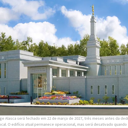
ge Alasca será fechado em 22 de março de 2027, três meses antes da ded
cal. O edifício atual permanece operacional, mas será desativado quando