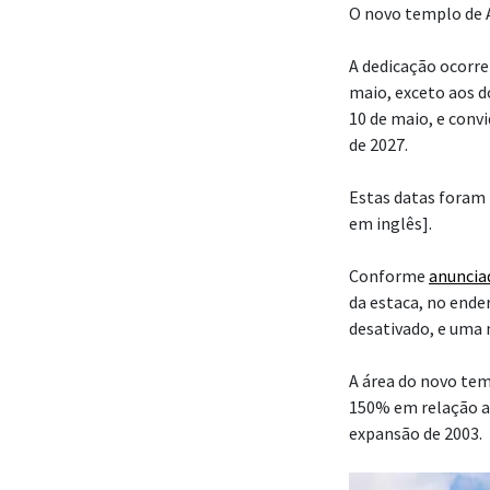
O novo templo de A
A dedicação ocorrer
maio, exceto aos 
10 de maio, e convi
de 2027.
Estas datas foram 
em inglês].
Conforme
anuncia
da estaca, no ende
desativado, e uma 
A área do novo te
150% em relação a
expansão de 2003.