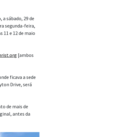
, a sábado, 29 de
a segunda-feira,
as 11 e 12 de maio
rist.org
[ambos
onde ficava a sede
yton Drive, será
to de mais de
inal, antes da