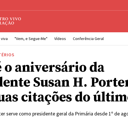
 viva
"Vem, e Segue-Me"
Vídeos
Conferência Geral
TÉRIOS
é o aniversário da
dente Susan H. Porter
suas citações do últi
ter serve como presidente geral da Primária desde 1º de ag