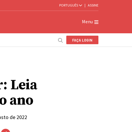
PORTUGUÊS
|
ASSINE
Menu
FAÇA LOGIN
: Leia
mo ano
osto de 2022