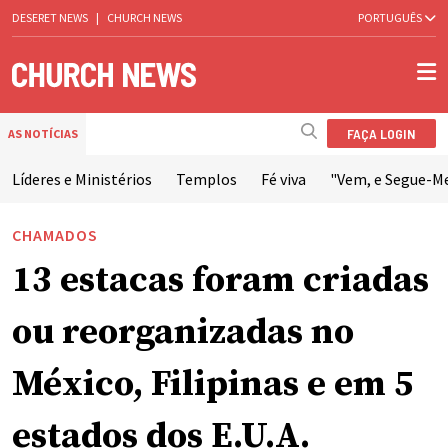
DESERET NEWS
|
CHURCH NEWS
PORTUGUÊS
FAÇA LOGIN
AS NOTÍCIAS
Líderes e Ministérios
Templos
Fé viva
"Vem, e Segue-M
CHAMADOS
13 estacas foram criadas
ou reorganizadas no
México, Filipinas e em 5
estados dos E.U.A.