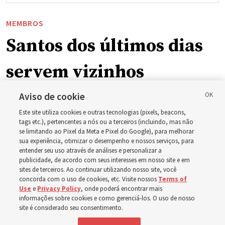
MEMBROS
Santos dos últimos dias
servem vizinhos
enquanto incêndios
Aviso de cookie
Este site utiliza cookies e outras tecnologias (pixels, beacons,
florestais forçam
tags etc.), pertencentes a nós ou a terceiros (incluindo, mas não
se limitando ao Pixel da Meta e Pixel do Google), para melhorar
sua experiência, otimizar o desempenho e nossos serviços, para
evacuações em massa
entender seu uso através de análises e personalizar a
publicidade, de acordo com seus interesses em nosso site e em
sites de terceiros. Ao continuar utilizando nosso site, você
em Spokane,
concorda com o uso de cookies, etc. Visite nossos
Terms of
Use
e
Privacy Policy
, onde poderá encontrar mais
Washington
informações sobre cookies e como gerenciá-los. O uso de nosso
site é considerado seu consentimento.