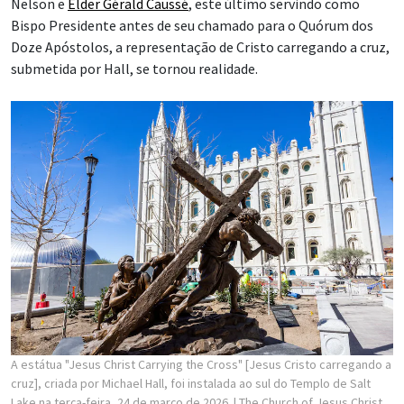
Nelson e
Élder Gérald Caussé
, este último servindo como
Bispo Presidente antes de seu chamado para o Quórum dos
Doze Apóstolos, a representação de Cristo carregando a cruz,
submetida por Hall, se tornou realidade.
A estátua "Jesus Christ Carrying the Cross" [Jesus Cristo carregando a
cruz], criada por Michael Hall, foi instalada ao sul do Templo de Salt
Lake na terça-feira, 24 de março de 2026.
| The Church of Jesus Christ