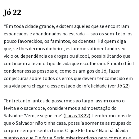
Jó 22
“Em toda cidade grande, existem aqueles que se encontram
espancados e abandonados na estrada — são os sem-teto, os
pouco favorecidos, os famintos, os doentes. Há quem diga
que, se lhes dermos dinheiro, estaremos alimentando seu
vício ou dependência de drogas ou álcool, possibilitando que
continuem a levar o tipo de vida que escolheram. É muito fácil
condenar essas pessoas e, como os amigos de Jó, fazer
conjecturas sobre todos os erros que devem ter cometido em
sua vida para chegar a esse estado de infelicidade (ver
Jó 22
).
“Entretanto, antes de passarmos ao largo, assim como o
levita e o sacerdote, consideremos a admoestação do
Salvador: ‘Vem, e segue-me’ (
Lucas 18:22
). Lembremo-nos de
que o Salvador não tinha casa, possuía somente as roupas do
corpo e sempre sentia fome. O que Ele faria? Não há dúvida
quanto ao que Ele faria. Seria misericordioso para com eles e