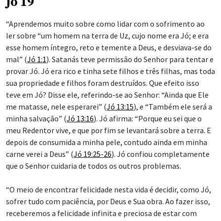
Jó 19
“Aprendemos muito sobre como lidar com o sofrimento ao
ler sobre “um homem na terra de Uz, cujo nome era Jó; e era
esse homem íntegro, reto e temente a Deus, e desviava-se do
mal” (
Jó 1:1
). Satanás teve permissão do Senhor para tentar e
provar Jó. Jó era rico e tinha sete filhos e três filhas, mas toda
sua propriedade e filhos foram destruídos. Que efeito isso
teve em Jó? Disse ele, referindo-se ao Senhor: “Ainda que Ele
me matasse, nele esperarei” (
Jó 13:15
), e “Também ele será a
minha salvação” (
Jó 13:16
). Jó afirma: “Porque eu sei que o
meu Redentor vive, e que por fim se levantará sobre a terra. E
depois de consumida a minha pele, contudo ainda em minha
carne verei a Deus” (
Jó 19:25-26
). Jó confiou completamente
que o Senhor cuidaria de todos os outros problemas.
“O meio de encontrar felicidade nesta vida é decidir, como Jó,
sofrer tudo com paciência, por Deus e Sua obra. Ao fazer isso,
receberemos a felicidade infinita e preciosa de estar com