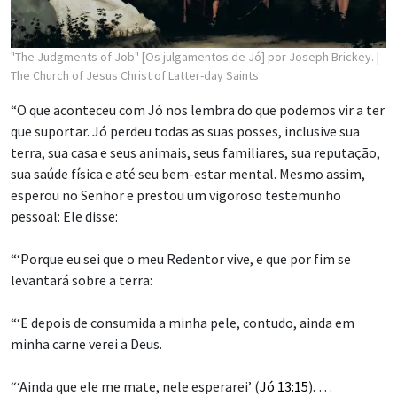
"The Judgments of Job" [Os julgamentos de Jó] por Joseph Brickey.
|
The Church of Jesus Christ of Latter-day Saints
“O que aconteceu com Jó nos lembra do que podemos vir a ter
que suportar. Jó perdeu todas as suas posses, inclusive sua
terra, sua casa e seus animais, seus familiares, sua reputação,
sua saúde física e até seu bem-estar mental. Mesmo assim,
esperou no Senhor e prestou um vigoroso testemunho
pessoal: Ele disse:
“‘Porque eu sei que o meu Redentor vive, e que por fim se
levantará sobre a terra:
“‘E depois de consumida a minha pele, contudo, ainda em
minha carne verei a Deus.
“‘Ainda que ele me mate, nele esperarei’ (
Jó 13:15
). …