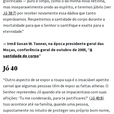
glorificado — puro e limpo, como o da minha nova netinha,
mas inseparavelmente unido ao espírito, e teremos júbilo (ver
Jó 38:7
) por receber novamente essa dádiva que tanto
esperávamos. Respeitemos a santidade do corpo durante a
mortalidade para que o Senhor o santifique e exalte para a
eternidade.”
— Irmã Susan W. Tanner, na época presidente geral das
Moças, conferência geral de outubro de 2005, “
A
santidade do corpo
”
Jó 40
“Outro aspecto de se expor a roupa suja é o insaciável apetite
carnal que algumas pessoas têm de expor as faltas alheias. O
Senhor repreendeu Jó quando ele se impacientava com suas
aflições: ‘Tu me condenarás, para te justificares?’ (
Jó 40:8
).
Isso acontece até na família, quando uma pessoa,
supostamente no intuito de proteger seu próprio bom nome,