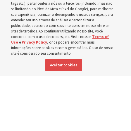
incêndios florestais em
tags etc.), pertencentes a nós ou a terceiros (incluindo, mas não
se limitando ao Pixel da Meta e Pixel do Google), para melhorar
sua experiência, otimizar o desempenho e nossos serviços, para
Spokane, Washington
entender seu uso através de análises e personalizar a
publicidade, de acordo com seus interesses em nosso site e em
sites de terceiros. Ao continuar utilizando nosso site, você
concorda com o uso de cookies, etc. Visite nossos
Terms of
Rapazes da Estaca Spokane Washington Mount Spokane
Use
e
Privacy Policy
, onde poderá encontrar mais
adiaram sua atividade anual para servirem em
informações sobre cookies e como gerenciá-los. O uso de nosso
site é considerado seu consentimento.
comunidades atingidas por incêndios florestais
Aceitar cookies
9 agosto 2026, 4:32 p.m. MDT
Compartilhar
Inglês
DISPONÍVEL EM: