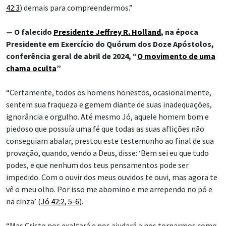
42:3
) demais para compreendermos.”
— O falecido
Presidente Jeffrey R. Holland
, na época
Presidente em Exercício do Quórum dos Doze Apóstolos,
conferência geral de abril de 2024, “
O movimento de uma
chama oculta
”
“Certamente, todos os homens honestos, ocasionalmente,
sentem sua fraqueza e gemem diante de suas inadequações,
ignorância e orgulho. Até mesmo Jó, aquele homem bom e
piedoso que possuía uma fé que todas as suas aflições não
conseguiam abalar, prestou este testemunho ao final de sua
provação, quando, vendo a Deus, disse: ‘Bem sei eu que tudo
podes, e que nenhum dos teus pensamentos pode ser
impedido. Com o ouvir dos meus ouvidos te ouvi, mas agora te
vê o meu olho. Por isso me abomino e me arrependo no pó e
na cinza’ (
Jó 42:2, 5-6
).
“Mas Cristo nos exaltará e nos ajudará a nos tornarmos como