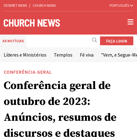
DESERET NEWS
|
CHURCH NEWS
PORTUGUÊS
FAÇA LOGIN
AS NOTÍCIAS
Líderes e Ministérios
Templos
Fé viva
"Vem, e Segue-M
CONFERÊNCIA GERAL
Conferência geral de
outubro de 2023:
Anúncios, resumos de
discursos e destaques