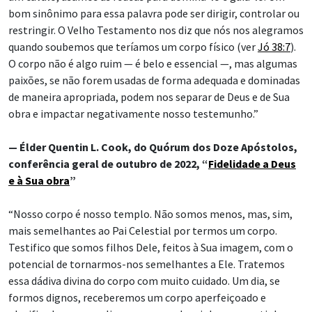
bom sinônimo para essa palavra pode ser dirigir, controlar ou
restringir. O Velho Testamento nos diz que nós nos alegramos
quando soubemos que teríamos um corpo físico (ver
Jó 38:7
).
O corpo não é algo ruim — é belo e essencial —, mas algumas
paixões, se não forem usadas de forma adequada e dominadas
de maneira apropriada, podem nos separar de Deus e de Sua
obra e impactar negativamente nosso testemunho.”
— Élder Quentin L. Cook, do Quórum dos Doze Apóstolos,
conferência geral de outubro de 2022, “
Fidelidade a Deus
e à Sua obra
”
“Nosso corpo é nosso templo. Não somos menos, mas, sim,
mais semelhantes ao Pai Celestial por termos um corpo.
Testifico que somos filhos Dele, feitos à Sua imagem, com o
potencial de tornarmos-nos semelhantes a Ele. Tratemos
essa dádiva divina do corpo com muito cuidado. Um dia, se
formos dignos, receberemos um corpo aperfeiçoado e