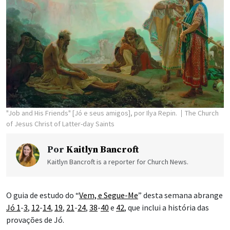
"Job and His Friends" [Jó e seus amigos], por Ilya Repin.
The Church
of Jesus Christ of Latter-day Saints
Por
Kaitlyn Bancroft
Kaitlyn Bancroft is a reporter for Church News.
O guia de estudo do “
Vem, e Segue-Me
” desta semana abrange
Jó 1
-
3
,
12
-
14
,
19
,
21
-
24
,
38
-
40
e
42
, que inclui a história das
provações de Jó.