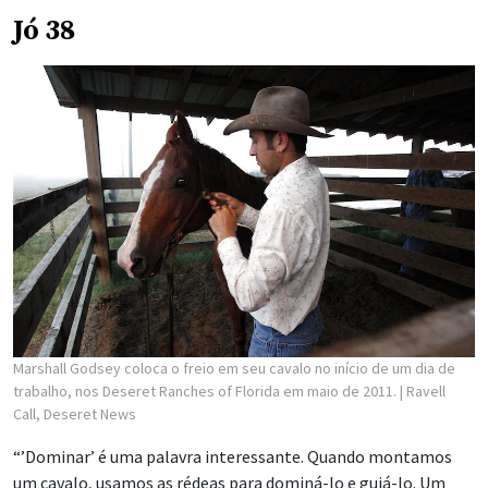
Jó 38
Marshall Godsey coloca o freio em seu cavalo no início de um dia de
trabalho, nos Deseret Ranches of Florida em maio de 2011.
| Ravell
Call, Deseret News
“’Dominar’ é uma palavra interessante. Quando montamos
um cavalo, usamos as rédeas para dominá-lo e guiá-lo. Um