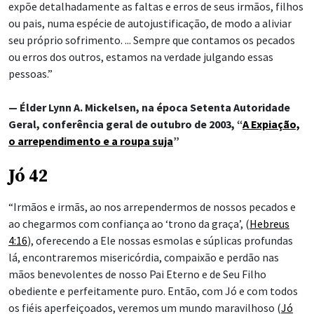
expõe detalhadamente as faltas e erros de seus irmãos, filhos
ou pais, numa espécie de autojustificação, de modo a aliviar
seu próprio sofrimento. ... Sempre que contamos os pecados
ou erros dos outros, estamos na verdade julgando essas
pessoas.”
— Élder Lynn A. Mickelsen, na época Setenta Autoridade
Geral, conferência geral de outubro de 2003, “
A Expiação,
o arrependimento e a roupa suja
”
Jó 42
“Irmãos e irmãs, ao nos arrependermos de nossos pecados e
ao chegarmos com confiança ao ‘trono da graça’, (
Hebreus
4:16
), oferecendo a Ele nossas esmolas e súplicas profundas
lá, encontraremos misericórdia, compaixão e perdão nas
mãos benevolentes de nosso Pai Eterno e de Seu Filho
obediente e perfeitamente puro. Então, com Jó e com todos
os fiéis aperfeiçoados, veremos um mundo maravilhoso (
Jó