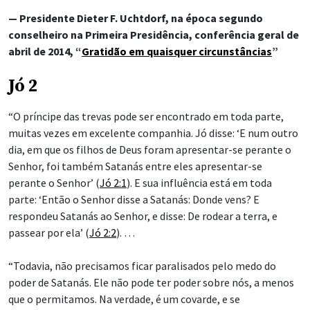
— Presidente Dieter F. Uchtdorf, na época segundo
conselheiro na Primeira Presidência, conferência geral de
abril de 2014, “
Gratidão em quaisquer circunstâncias
”
Jó 2
“O príncipe das trevas pode ser encontrado em toda parte,
muitas vezes em excelente companhia. Jó disse: ‘E num outro
dia, em que os filhos de Deus foram apresentar-se perante o
Senhor, foi também Satanás entre eles apresentar-se
perante o Senhor’ (
Jó 2:1
). E sua influência está em toda
parte: ‘Então o Senhor disse a Satanás: Donde vens? E
respondeu Satanás ao Senhor, e disse: De rodear a terra, e
passear por ela’ (
Jó 2:2
). …
“Todavia, não precisamos ficar paralisados pelo medo do
poder de Satanás. Ele não pode ter poder sobre nós, a menos
que o permitamos. Na verdade, é um covarde, e se