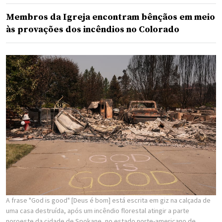
Membros da Igreja encontram bênçãos em meio
às provações dos incêndios no Colorado
A frase "God is good" [Deus é bom] está escrita em giz na calçada de
uma casa destruída, após um incêndio florestal atingir a parte
noroeste da cidade de Spokane, no estado norte-americano de