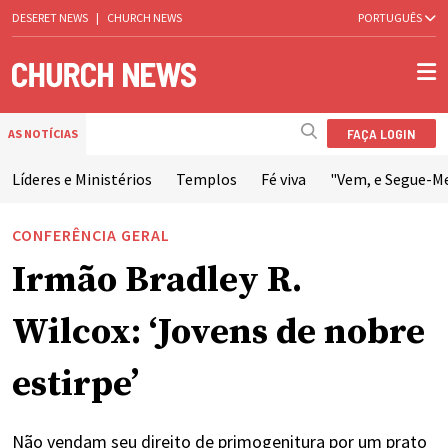
DESERET NEWS
|
CHURCH NEWS
PORTUGUÊS
FAÇA LOGIN
AS NOTÍCIAS
Líderes e Ministérios
Templos
Fé viva
"Vem, e Segue-M
CONFERÊNCIA GERAL
Irmão Bradley R.
Wilcox: ‘Jovens de nobre
estirpe’
Não vendam seu direito de primogenitura por um prato