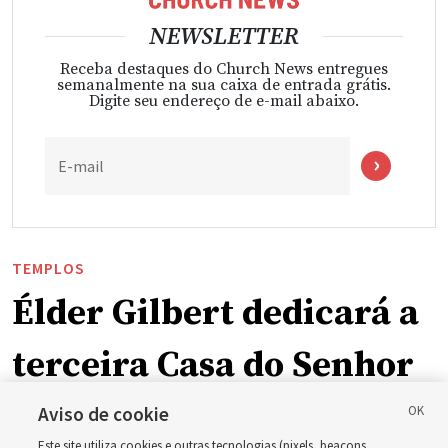
NEWSLETTER
Receba destaques do Church News entregues
semanalmente na sua caixa de entrada grátis.
Digite seu endereço de e-mail abaixo.
E-mail
TEMPLOS
Élder Gilbert dedicará a
terceira Casa do Senhor
em Wyoming
Aviso de cookie
Este site utiliza cookies e outras tecnologias (pixels, beacons,