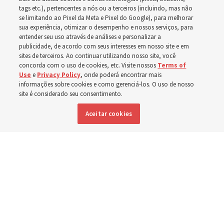
tags etc.), pertencentes a nós ou a terceiros (incluindo, mas não
A dedicação do Templo Cody Wyoming em outubro será
se limitando ao Pixel da Meta e Pixel do Google), para melhorar
a primeira realizada por Élder Clark G. Gilbert
sua experiência, otimizar o desempenho e nossos serviços, para
entender seu uso através de análises e personalizar a
publicidade, de acordo com seus interesses em nosso site e em
7 agosto 2026, 2:40 p.m. MDT
Compartilhar
sites de terceiros. Ao continuar utilizando nosso site, você
concorda com o uso de cookies, etc. Visite nossos
Terms of
Use
e
Privacy Policy
, onde poderá encontrar mais
informações sobre cookies e como gerenciá-los. O uso de nosso
site é considerado seu consentimento.
Inglês
|
Espanhol
DISPONÍVEL EM:
Aceitar cookies