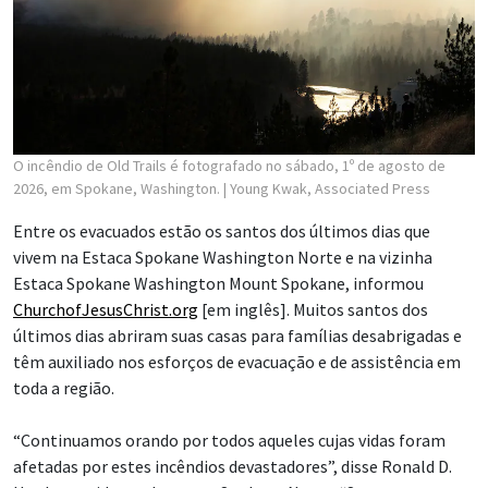
O incêndio de Old Trails é fotografado no sábado, 1º de agosto de
2026, em Spokane, Washington.
| Young Kwak, Associated Press
Entre os evacuados estão os santos dos últimos dias que
vivem na Estaca Spokane Washington Norte e na vizinha
Estaca Spokane Washington Mount Spokane, informou
ChurchofJesusChrist.org
[em inglês]. Muitos santos dos
últimos dias abriram suas casas para famílias desabrigadas e
têm auxiliado nos esforços de evacuação e de assistência em
toda a região.
“Continuamos orando por todos aqueles cujas vidas foram
afetadas por estes incêndios devastadores”, disse Ronald D.