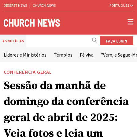
DESERET NEWS
|
CHURCH NEWS
PORTUGUÊS
FAÇA LOGIN
AS NOTÍCIAS
Líderes e Ministérios
Templos
Fé viva
"Vem, e Segue-M
CONFERÊNCIA GERAL
Sessão da manhã de
domingo da conferência
geral de abril de 2025:
Veja fotos e leia um