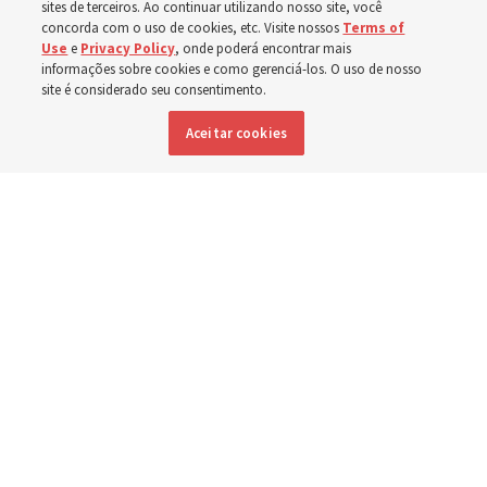
em Spokane,
sites de terceiros. Ao continuar utilizando nosso site, você
concorda com o uso de cookies, etc. Visite nossos
Terms of
Use
e
Privacy Policy
, onde poderá encontrar mais
Washington
informações sobre cookies e como gerenciá-los. O uso de nosso
site é considerado seu consentimento.
Aceitar cookies
Membros da Igreja estão entre os evacuados; capelas
são abertas para oferecerem abrigo
3 agosto 2026, 6:16 p.m. MDT
Compartilhar
Inglês
|
Espanhol
|
Francês
DISPONÍVEL EM: