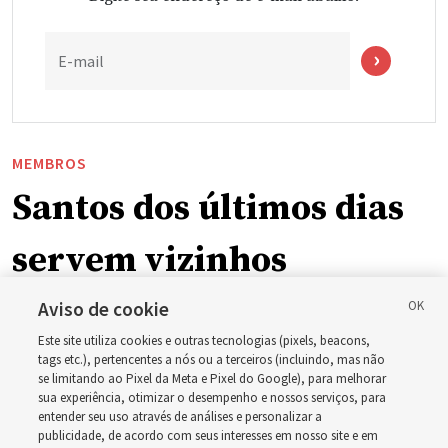
E-mail
MEMBROS
Santos dos últimos dias
servem vizinhos
enquanto incêndios
Aviso de cookie
Este site utiliza cookies e outras tecnologias (pixels, beacons,
florestais forçam
tags etc.), pertencentes a nós ou a terceiros (incluindo, mas não
se limitando ao Pixel da Meta e Pixel do Google), para melhorar
sua experiência, otimizar o desempenho e nossos serviços, para
evacuações em massa
entender seu uso através de análises e personalizar a
publicidade, de acordo com seus interesses em nosso site e em