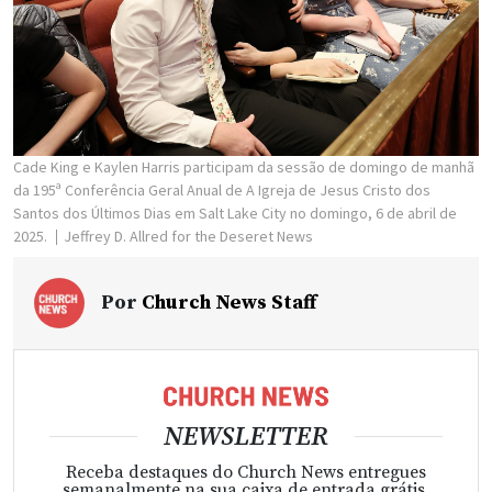
Cade King e Kaylen Harris participam da sessão de domingo de manhã
da 195ª Conferência Geral Anual de A Igreja de Jesus Cristo dos
Santos dos Últimos Dias em Salt Lake City no domingo, 6 de abril de
2025.
Jeffrey D. Allred for the Deseret News
Por
Church News Staff
NEWSLETTER
Receba destaques do Church News entregues
semanalmente na sua caixa de entrada grátis.