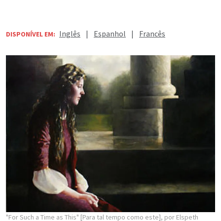
Inglês
|
Espanhol
|
Francês
DISPONÍVEL EM:
"For Such a Time as This" [Para tal tempo como este], por Elspeth