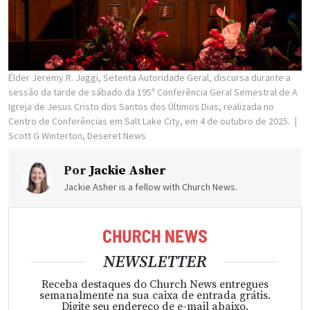
Élder Jeremy R. Jaggi, Setenta Autoridade Geral, discursa durante a
sessão da tarde de sábado da 195ª Conferência Geral Semestral de A
Igreja de Jesus Cristo dos Santos dos Últimos Dias, realizada no
Centro de Conferências em Salt Lake City, em 4 de outubro de 2025.
Scott G Winterton, Deseret News
Por
Jackie Asher
Jackie Asher is a fellow with Church News.
NEWSLETTER
Receba destaques do Church News entregues
semanalmente na sua caixa de entrada grátis.
Digite seu endereço de e-mail abaixo.