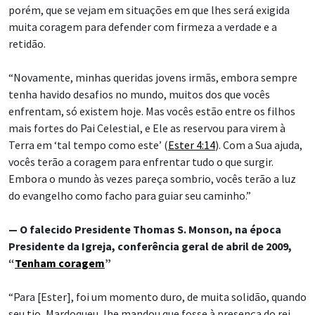
porém, que se vejam em situações em que lhes será exigida
muita coragem para defender com firmeza a verdade e a
retidão.
“Novamente, minhas queridas jovens irmãs, embora sempre
tenha havido desafios no mundo, muitos dos que vocês
enfrentam, só existem hoje. Mas vocês estão entre os filhos
mais fortes do Pai Celestial, e Ele as reservou para virem à
Terra em ‘tal tempo como este’ (
Ester 4:14
). Com a Sua ajuda,
vocês terão a coragem para enfrentar tudo o que surgir.
Embora o mundo às vezes pareça sombrio, vocês terão a luz
do evangelho como facho para guiar seu caminho.”
— O falecido Presidente Thomas S. Monson, na época
Presidente da Igreja, conferência geral de abril de 2009,
“
Tenham coragem
”
“Para [Ester], foi um momento duro, de muita solidão, quando
seu tio, Mardoqueu, lhe mandou que fosse à presença do rei