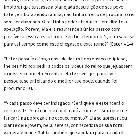
implorar que sustasse a planejada destruição de seu povo.
Ester, embora sendo rainha, não tinha direito de procurar o rei
sem ser chamada. O rei tinha poder absoluto, sem direito à
apelação. Porém, ela era realmente a única pessoa com
possível acesso ao seu trono. Seu tio a lembrou: ‘Quem sabe se
para tal tempo como este chegaste a este reino?’ (
Ester 4:14
)
“Ester possuía a força nascida de um bom ensino religioso,
lhe permitindo pedir a todos os judeus do reino que jejuassem
e orassem com ela. Só então ela fez seus preparativos
pessoais, se enfeitando o melhor que pôde, quando foi
procurar o rei.
“A cada passo deve ter indagado: ‘Será que ele estenderá o
cetro real?’ ‘Será que me condenará à morte?’ ‘Será que me
lançará na pobreza e no esquecimento?’ Ela se apresentou
diante dele jovem, bela, serena, conhecedora de sua total
vulnerabilidade. Sabia também que apelara para a ajuda de