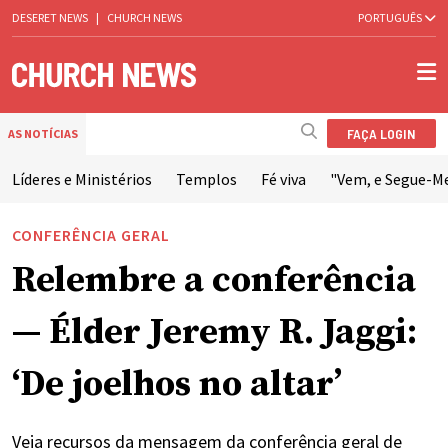
DESERET NEWS
|
CHURCH NEWS
PORTUGUÊS
FAÇA LOGIN
AS NOTÍCIAS
Líderes e Ministérios
Templos
Fé viva
"Vem, e Segue-M
CONFERÊNCIA GERAL
Relembre a conferência
— Élder Jeremy R. Jaggi:
‘De joelhos no altar’
Veja recursos da mensagem da conferência geral de