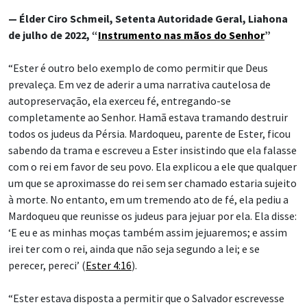
— Élder Ciro Schmeil, Setenta Autoridade Geral, Liahona
de julho de 2022, “
Instrumento nas mãos do Senhor
”
“Ester é outro belo exemplo de como permitir que Deus
prevaleça. Em vez de aderir a uma narrativa cautelosa de
autopreservação, ela exerceu fé, entregando-se
completamente ao Senhor. Hamã estava tramando destruir
todos os judeus da Pérsia. Mardoqueu, parente de Ester, ficou
sabendo da trama e escreveu a Ester insistindo que ela falasse
com o rei em favor de seu povo. Ela explicou a ele que qualquer
um que se aproximasse do rei sem ser chamado estaria sujeito
à morte. No entanto, em um tremendo ato de fé, ela pediu a
Mardoqueu que reunisse os judeus para jejuar por ela. Ela disse:
‘E eu e as minhas moças também assim jejuaremos; e assim
irei ter com o rei, ainda que não seja segundo a lei; e se
perecer, pereci’ (
Ester 4:16
).
“Ester estava disposta a permitir que o Salvador escrevesse