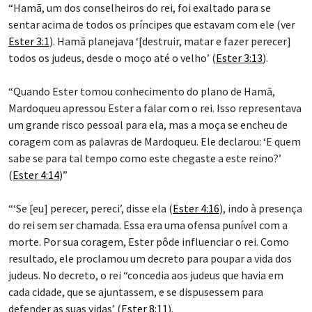
“Hamã, um dos conselheiros do rei, foi exaltado para se
sentar acima de todos os príncipes que estavam com ele (ver
Ester 3:1
). Hamã planejava ‘[destruir, matar e fazer perecer]
todos os judeus, desde o moço até o velho’ (
Ester 3:13
).
“Quando Ester tomou conhecimento do plano de Hamã,
Mardoqueu apressou Ester a falar com o rei. Isso representava
um grande risco pessoal para ela, mas a moça se encheu de
coragem com as palavras de Mardoqueu. Ele declarou: ‘E quem
sabe se para tal tempo como este chegaste a este reino?’
(
Ester 4:14
)”
“‘Se [eu] perecer, pereci’, disse ela (
Ester 4:16
), indo à presença
do rei sem ser chamada. Essa era uma ofensa punível com a
morte. Por sua coragem, Ester pôde influenciar o rei. Como
resultado, ele proclamou um decreto para poupar a vida dos
judeus. No decreto, o rei “concedia aos judeus que havia em
cada cidade, que se ajuntassem, e se dispusessem para
defender as suas vidas’ (
Ester 8:11
).