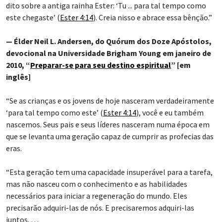
dito sobre a antiga rainha Ester: ‘Tu ... para tal tempo como
este chegaste’ (
Ester 4:14
). Creia nisso e abrace essa bênção.”
— Élder Neil L. Andersen, do Quórum dos Doze Apóstolos,
devocional na Universidade Brigham Young em janeiro de
2010, “
Preparar-se para seu destino espiritual
” [em
inglês]
“Se as crianças e os jovens de hoje nasceram verdadeiramente
‘para tal tempo como este’ (
Ester 4:14
), você e eu também
nascemos. Seus pais e seus líderes nasceram numa época em
que se levanta uma geração capaz de cumprir as profecias das
eras.
“Esta geração tem uma capacidade insuperável para a tarefa,
mas não nasceu com o conhecimento e as habilidades
necessários para iniciar a regeneração do mundo. Eles
precisarão adquiri-las de nós. E precisaremos adquiri-las
juntos. …