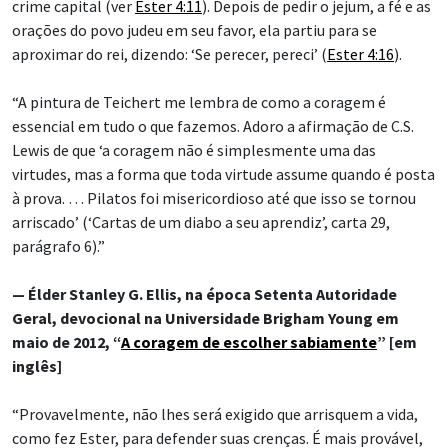
crime capital (ver
Ester 4:11
). Depois de pedir o jejum, a fé e as
orações do povo judeu em seu favor, ela partiu para se
aproximar do rei, dizendo: ‘Se perecer, pereci’ (
Ester 4:16
).
“A pintura de Teichert me lembra de como a coragem é
essencial em tudo o que fazemos. Adoro a afirmação de C.S.
Lewis de que ‘a coragem não é simplesmente uma das
virtudes, mas a forma que toda virtude assume quando é posta
à prova. … Pilatos foi misericordioso até que isso se tornou
arriscado’ (‘Cartas de um diabo a seu aprendiz’, carta 29,
parágrafo 6).”
— Élder Stanley G. Ellis, na época Setenta Autoridade
Geral, devocional na Universidade Brigham Young em
maio de 2012, “
A coragem de escolher sabiamente
” [em
inglês]
“Provavelmente, não lhes será exigido que arrisquem a vida,
como fez Ester, para defender suas crenças. É mais provável,