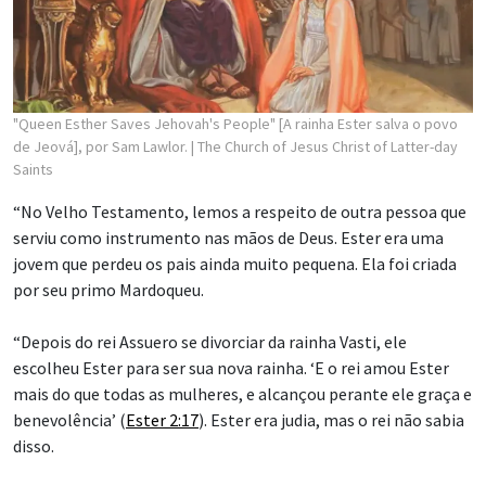
"Queen Esther Saves Jehovah's People" [A rainha Ester salva o povo
de Jeová], por Sam Lawlor.
| The Church of Jesus Christ of Latter-day
Saints
“No Velho Testamento, lemos a respeito de outra pessoa que
serviu como instrumento nas mãos de Deus. Ester era uma
jovem que perdeu os pais ainda muito pequena. Ela foi criada
por seu primo Mardoqueu.
“Depois do rei Assuero se divorciar da rainha Vasti, ele
escolheu Ester para ser sua nova rainha. ‘E o rei amou Ester
mais do que todas as mulheres, e alcançou perante ele graça e
benevolência’ (
Ester 2:17
). Ester era judia, mas o rei não sabia
disso.