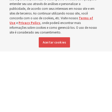
entender seu uso através de análises e personalizar a
Números de membros, unidades da Igreja, missionários
publicidade, de acordo com seus interesses em nosso site e em
e templos listados nos últimos 3 anos
sites de terceiros. Ao continuar utilizando nosso site, você
concorda com o uso de cookies, etc. Visite nossos
Terms of
Use
e
Privacy Policy
, onde poderá encontrar mais
2 agosto 2026, 8:00 a.m. MDT
Compartilhar
informações sobre cookies e como gerenciá-los. O uso de nosso
site é considerado seu consentimento.
Aceitar cookies
Inglês
|
Espanhol
|
Francês
DISPONÍVEL EM:
Estatísticas da Igreja ao final de 2023, 2024 e 2025.
Gráfico do Church
News