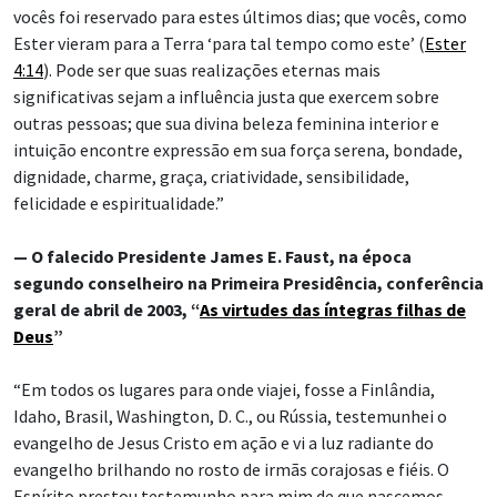
vocês foi reservado para estes últimos dias; que vocês, como
Ester vieram para a Terra ‘para tal tempo como este’ (
Ester
4:14
). Pode ser que suas realizações eternas mais
significativas sejam a influência justa que exercem sobre
outras pessoas; que sua divina beleza feminina interior e
intuição encontre expressão em sua força serena, bondade,
dignidade, charme, graça, criatividade, sensibilidade,
felicidade e espiritualidade.”
— O falecido Presidente James E. Faust, na época
segundo conselheiro na Primeira Presidência, conferência
geral de abril de 2003, “
As virtudes das íntegras filhas de
Deus
”
“Em todos os lugares para onde viajei, fosse a Finlândia,
Idaho, Brasil, Washington, D. C., ou Rússia, testemunhei o
evangelho de Jesus Cristo em ação e vi a luz radiante do
evangelho brilhando no rosto de irmãs corajosas e fiéis. O
Espírito prestou testemunho para mim de que nascemos