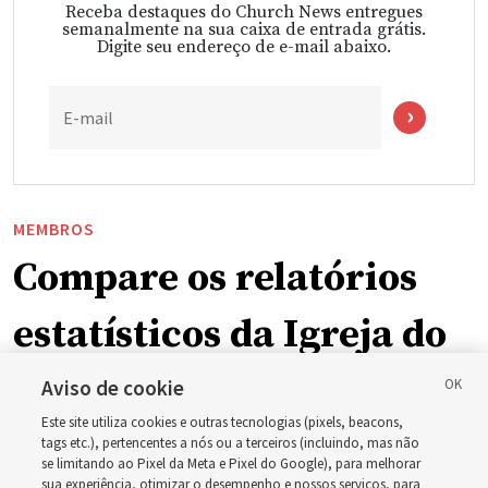
Receba destaques do Church News entregues
semanalmente na sua caixa de entrada grátis.
Digite seu endereço de e-mail abaixo.
E-mail
MEMBROS
Compare os relatórios
estatísticos da Igreja do
final dos anos de 2023 a
Aviso de cookie
Este site utiliza cookies e outras tecnologias (pixels, beacons,
2025
tags etc.), pertencentes a nós ou a terceiros (incluindo, mas não
se limitando ao Pixel da Meta e Pixel do Google), para melhorar
sua experiência, otimizar o desempenho e nossos serviços, para