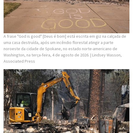
A frase "God is good" [Deus é bom] está escrita em giz na calçada de
uma casa destruída, após um incêndio florestal atingir a parte
noroeste da cidade de Spokane, no estado norte-americano de
Washington, na terça-feira, 4 de agosto de 2026.
| Lindsey Wasson,
Associated Press