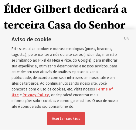
Élder Gilbert dedicará a
terceira Casa do Senhor
em Wyoming
Aviso de cookie
Este site utiliza cookies e outras tecnologias (pixels, beacons,
tags etc.), pertencentes a nós ou a terceiros (incluindo, mas não
A dedicação do Templo Cody Wyoming em outubro será
se limitando ao Pixel da Meta e Pixel do Google), para melhorar
sua experiência, otimizar o desempenho e nossos serviços, para
a primeira realizada por Élder Clark G. Gilbert
entender seu uso através de análises e personalizar a
publicidade, de acordo com seus interesses em nosso site e em
sites de terceiros. Ao continuar utilizando nosso site, você
7 agosto 2026, 2:40 p.m. MDT
Compartilhar
concorda com o uso de cookies, etc. Visite nossos
Terms of
Use
e
Privacy Policy
, onde poderá encontrar mais
informações sobre cookies e como gerenciá-los. O uso de nosso
site é considerado seu consentimento.
Inglês
|
Espanhol
DISPONÍVEL EM:
Aceitar cookies