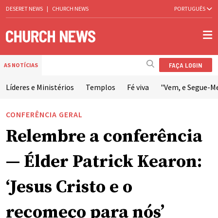
DESERET NEWS
|
CHURCH NEWS
PORTUGUÊS
FAÇA LOGIN
AS NOTÍCIAS
Líderes e Ministérios
Templos
Fé viva
"Vem, e Segue-M
CONFERÊNCIA GERAL
Relembre a conferência
— Élder Patrick Kearon:
‘Jesus Cristo e o
recomeço para nós’