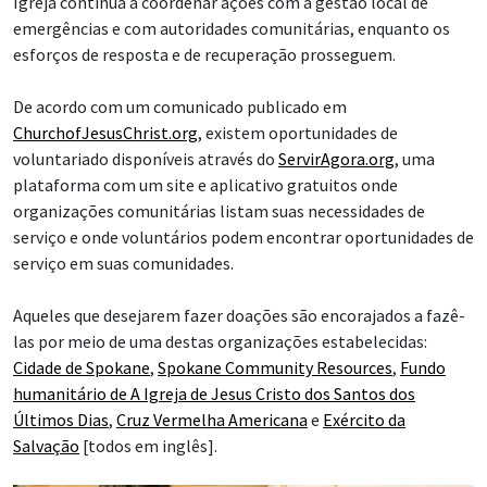
Igreja continua a coordenar ações com a gestão local de
emergências e com autoridades comunitárias, enquanto os
esforços de resposta e de recuperação prosseguem.
De acordo com um comunicado publicado em
ChurchofJesusChrist.org
, existem oportunidades de
voluntariado disponíveis através do
ServirAgora.org
, uma
plataforma com um site e aplicativo gratuitos onde
organizações comunitárias listam suas necessidades de
serviço e onde voluntários podem encontrar oportunidades de
serviço em suas comunidades.
Aqueles que desejarem fazer doações são encorajados a fazê-
las por meio de uma destas organizações estabelecidas:
Cidade de Spokane
,
Spokane Community Resources
,
Fundo
humanitário de A Igreja de Jesus Cristo dos Santos dos
Últimos Dias
,
Cruz Vermelha Americana
e
Exército da
Salvação
[todos em inglês].