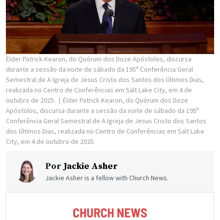
Élder Patrick Kearon, do Quórum dos Doze Apóstolos, discursa
durante a sessão da noite de sábado da 195ª Conferência Geral
Semestral de A Igreja de Jesus Cristo dos Santos dos Últimos Dias,
realizada no Centro de Conferências em Salt Lake City, em 4 de
outubro de 2025.
Élder Patrick Kearon, do Quórum dos Doze
Apóstolos, discursa durante a sessão da noite de sábado da 195ª
Conferência Geral Semestral de A Igreja de Jesus Cristo dos Santos
dos Últimos Dias, realizada no Centro de Conferências em Salt Lake
City, em 4 de outubro de 2025.
Por
Jackie Asher
Jackie Asher is a fellow with Church News.