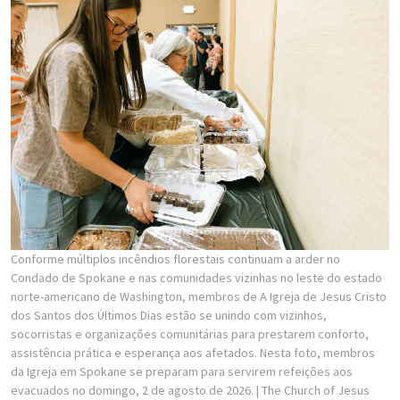
Conforme múltiplos incêndios florestais continuam a arder no
Condado de Spokane e nas comunidades vizinhas no leste do estado
norte-americano de Washington, membros de A Igreja de Jesus Cristo
dos Santos dos Últimos Dias estão se unindo com vizinhos,
socorristas e organizações comunitárias para prestarem conforto,
assistência prática e esperança aos afetados. Nesta foto, membros
da Igreja em Spokane se preparam para servirem refeições aos
evacuados no domingo, 2 de agosto de 2026.
| The Church of Jesus