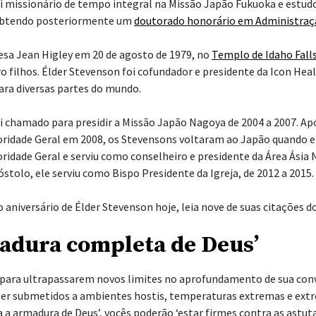
i missionário de tempo integral na Missão Japão Fukuoka e estud
 obtendo posteriormente um
doutorado honorário em Administraç
esa Jean Higley em 20 de agosto de 1979, no
Templo de Idaho Fall
o filhos. Élder Stevenson foi cofundador e presidente da Icon Healt
para diversas partes do mundo.
i chamado para presidir a Missão Japão Nagoya de 2004 a 2007. A
ridade Geral em 2008, os Stevensons voltaram ao Japão quando e
idade Geral e serviu como conselheiro e presidente da Área Ásia N
olo, ele serviu como Bispo Presidente da Igreja, de 2012 a 2015.
iversário de Élder Stevenson hoje, leia nove de suas citações d
madura completa de Deus’
 para ultrapassarem novos limites no aprofundamento de sua con
r submetidos a ambientes hostis, temperaturas extremas e extr
 a armadura de Deus’, vocês poderão ‘estar firmes
contra as astuta