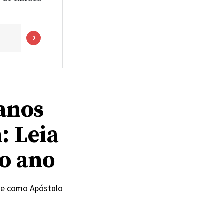
 anos
: Leia
mo ano
rve como Apóstolo