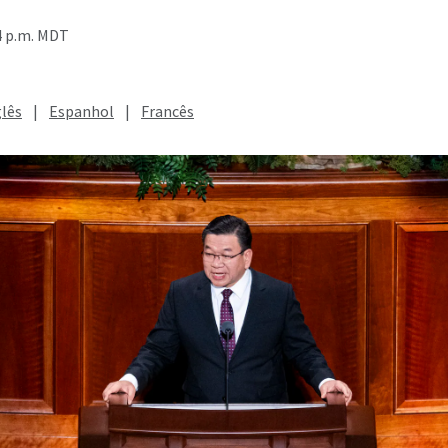
4 p.m. MDT
glês
|
Espanhol
|
Francês