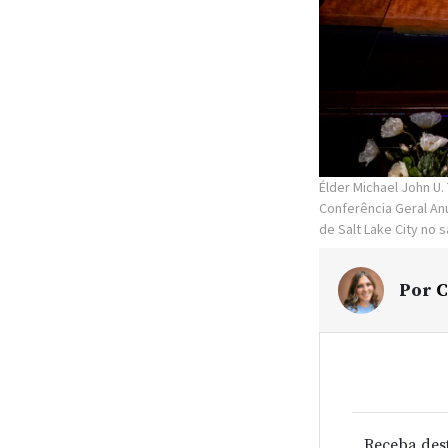
Élder Michael John U
Conferência Geral Anu
de Salt Lake City no 
Por
C
Receba des