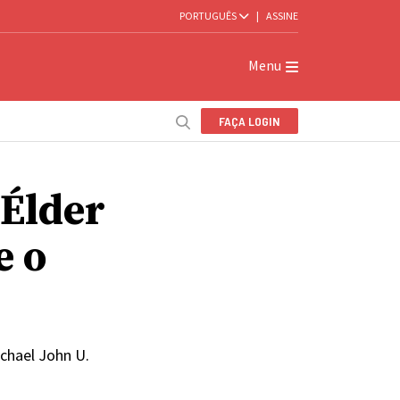
PORTUGUÊS
|
ASSINE
Menu
FAÇA LOGIN
 Élder
e o
chael John U.