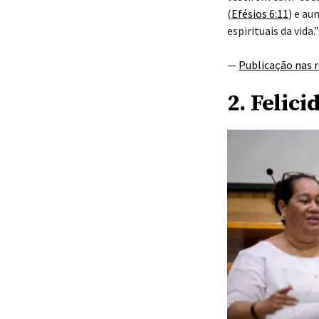
(
Efésios 6:11
) e au
espirituais da vida.”
—
Publicação nas r
2. Felici