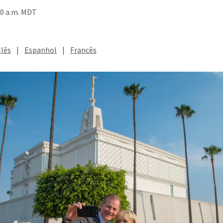
20 a.m. MDT
glês
|
Espanhol
|
Francês