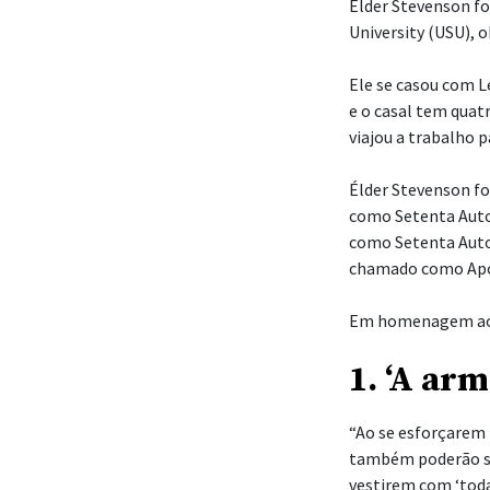
Élder Stevenson fo
University (USU),
Ele se casou com L
e o casal tem quatr
viajou a trabalho 
Élder Stevenson fo
como Setenta Auto
como Setenta Autor
chamado como Apóst
Em homenagem ao an
1. ‘A ar
“Ao se esforçarem
também poderão se
vestirem com ‘toda