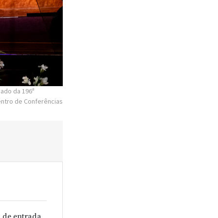
bado da 196ª
Centro de Conferências
 de entrada