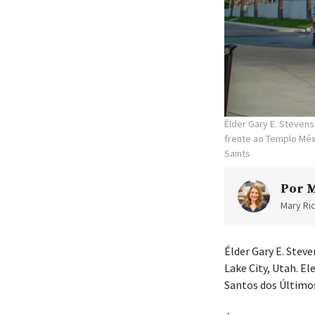
Élder Gary E. Steven
frente ao Templo Méx
Saints
Por
M
Mary Ric
Élder Gary E. Steve
Lake City, Utah. E
Santos dos Últimos