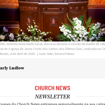
. Teh, Setenta Autoridade Geral, discursa durante a sessão da manhã de sá
al de A Igreja de Jesus Cristo dos Santos dos Últimos Dias, realizada no 
sábado, 4 de abril de 2026.
Isaac Hale, Deseret News
arly Ludlow
NEWSLETTER
taques do Church News entregues semanalmente na sua caixa