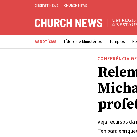
DESERET NEWS
|
CHURCH NEWS
Líderes e Ministérios
Templos
Fé
AS NOTÍCIAS
CONFERÊNCIA G
Relem
Micha
profet
Veja recursos da
Teh para enrique