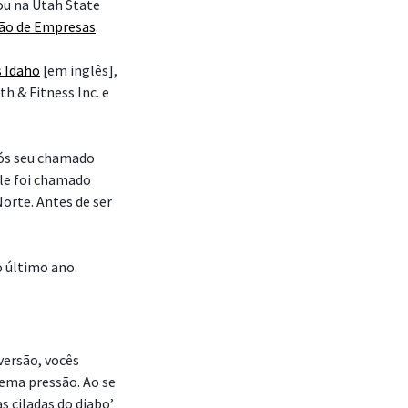
ou na Utah State
ão de Empresas
.
s Idaho
[em inglês],
h & Fitness Inc. e
pós seu chamado
le foi chamado
orte. Antes de ser
o último ano.
versão, vocês
ema pressão. Ao se
s ciladas do diabo’