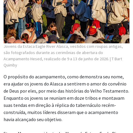
Jovens da Estaca Eagle River Alasca, vestidos com roupas antigas,
são fotografados durante as cerimônias de abertura do
Acampamento Hesed, realizado de 9 a 13 de junho de 2026.
| T Bart
Quimby
O propósito do acampamento, como demonstra seu nome,
era ajudar os jovens do Alasca a sentirem o amor do convênio
de Deus por eles, por meio das histórias do Velho Testamento.
Enquanto os jovens se reuniam em doze tribos e montavam
suas tendas em direção à réplica do tabernáculo recém-
construída, muitos líderes disseram que o acampamento
havia alcançado seu objetivo.