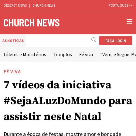
DESERET NEWS
|
CHURCH NEWS
PORTUGUÊS
FAÇA LOGIN
AS NOTÍCIAS
Líderes e Ministérios
Templos
Fé viva
"Vem, e Segue-M
FÉ VIVA
7 vídeos da iniciativa
#SejaALuzDoMundo para
assistir neste Natal
Durante a época de festas, mostre amor e bondade