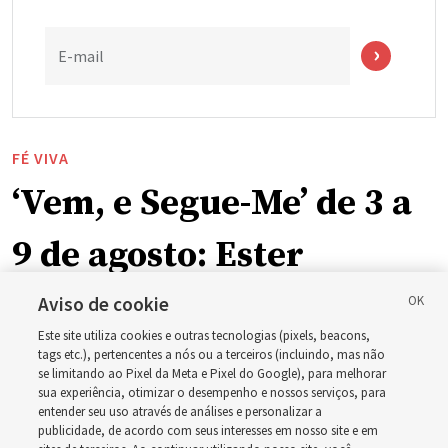
E-mail
FÉ VIVA
‘Vem, e Segue-Me’ de 3 a
9 de agosto: Ester
Aviso de cookie
O guia de estudo desta semana inclui a história da
Este site utiliza cookies e outras tecnologias (pixels, beacons,
rainha Ester, que arriscou a própria vida para salvar seu
tags etc.), pertencentes a nós ou a terceiros (incluindo, mas não
povo
se limitando ao Pixel da Meta e Pixel do Google), para melhorar
sua experiência, otimizar o desempenho e nossos serviços, para
entender seu uso através de análises e personalizar a
2 agosto 2026, 1:00 p.m. MDT
Compartilhar
publicidade, de acordo com seus interesses em nosso site e em