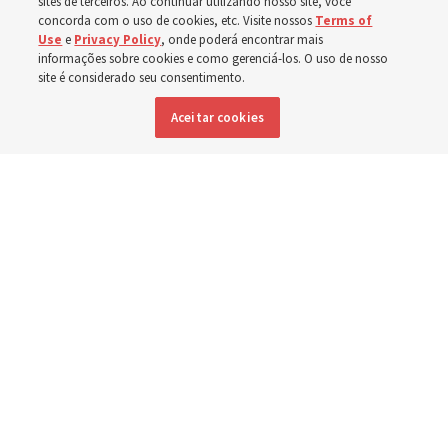
sites de terceiros. Ao continuar utilizando nosso site, você
concorda com o uso de cookies, etc. Visite nossos
Terms of
Use
e
Privacy Policy
, onde poderá encontrar mais
informações sobre cookies e como gerenciá-los. O uso de nosso
Inglês
|
Espanhol
|
Francês
DISPONÍVEL EM:
site é considerado seu consentimento.
Aceitar cookies
"For Such a Time as This" [Para tal tempo como este], por Elspeth