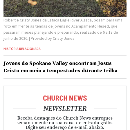
Robert e Cristy Jones da Estaca Eagle River Alasca, posam para uma
foto em frente às tendas de jovens no Acampamento Hesed, que
passaram meses planejando e preparando, realizado de 6 a 13 de
junho de 2026.
| Provided by Cristy Jones
HISTÓRIA RELACIONADA
Jovens de Spokane Valley encontram Jesus
Cristo em meio a tempestades durante trilha
NEWSLETTER
Receba destaques do Church News entregues
semanalmente na sua caixa de entrada grátis.
Digite seu endereço de e-mail abaixo.