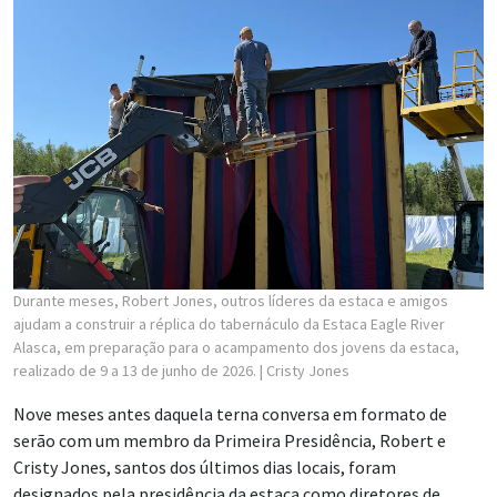
Durante meses, Robert Jones, outros líderes da estaca e amigos
ajudam a construir a réplica do tabernáculo da Estaca Eagle River
Alasca, em preparação para o acampamento dos jovens da estaca,
realizado de 9 a 13 de junho de 2026.
| Cristy Jones
Nove meses antes daquela terna conversa em formato de
serão com um membro da Primeira Presidência, Robert e
Cristy Jones, santos dos últimos dias locais, foram
designados pela presidência da estaca como diretores de