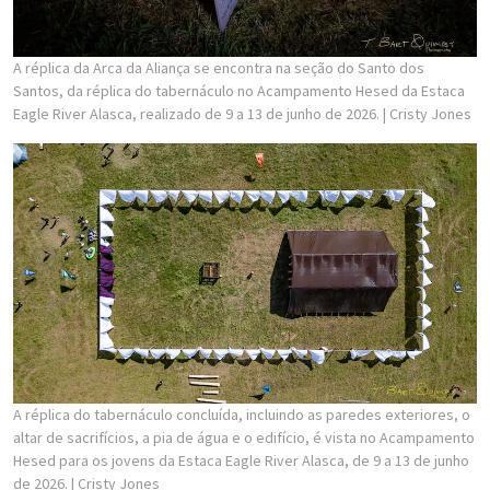
A réplica da Arca da Aliança se encontra na seção do Santo dos
Santos, da réplica do tabernáculo no Acampamento Hesed da Estaca
Eagle River Alasca, realizado de 9 a 13 de junho de 2026.
| Cristy Jones
A réplica do tabernáculo concluída, incluindo as paredes exteriores, o
altar de sacrifícios, a pia de água e o edifício, é vista no Acampamento
Hesed para os jovens da Estaca Eagle River Alasca, de 9 a 13 de junho
de 2026.
| Cristy Jones