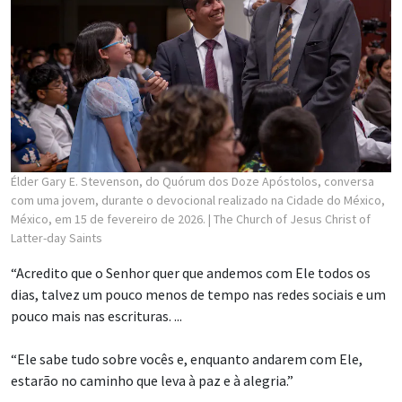
Élder Gary E. Stevenson, do Quórum dos Doze Apóstolos, conversa
com uma jovem, durante o devocional realizado na Cidade do México,
México, em 15 de fevereiro de 2026.
| The Church of Jesus Christ of
Latter-day Saints
“Acredito que o Senhor quer que andemos com Ele todos os
dias, talvez um pouco menos de tempo nas redes sociais e um
pouco mais nas escrituras. ...
“Ele sabe tudo sobre vocês e, enquanto andarem com Ele,
estarão no caminho que leva à paz e à alegria.”