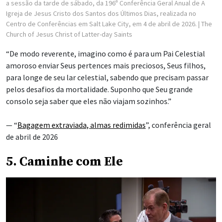
a sessão da tarde de sábado, da 196ª Conferência Geral Anual de A
Igreja de Jesus Cristo dos Santos dos Últimos Dias, realizada no
Centro de Conferências em Salt Lake City, em 4 de abril de 2026.
| The
Church of Jesus Christ of Latter-day Saints
“De modo reverente, imagino como é para um Pai Celestial
amoroso enviar Seus pertences mais preciosos, Seus filhos,
para longe de seu lar celestial, sabendo que precisam passar
pelos desafios da mortalidade. Suponho que Seu grande
consolo seja saber que eles não viajam sozinhos.”
— “
Bagagem extraviada, almas redimidas
”, conferência geral
de abril de 2026
5. Caminhe com Ele