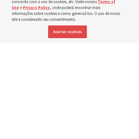
em toda a Ásia
concorda com o uso de cookies, etc. Visite nossos
Terms of
Use
e
Privacy Policy
, onde poderá encontrar mais
informações sobre cookies e como gerenciá-los. O uso de nosso
Nos últimos meses, a Igreja doou equipamentos, fundos
site é considerado seu consentimento.
e um novo edifício para melhorar o atendimento
Aceitar cookies
materno-infantil, da Mongólia à Tailândia
5 agosto 2026, 6:01 p.m. MDT
Compartilhar
Inglês
|
Espanhol
DISPONÍVEL EM: