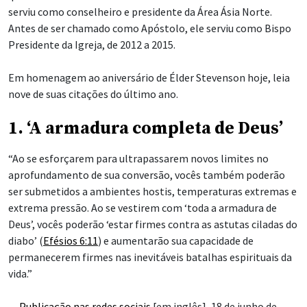
serviu como conselheiro e presidente da Área Ásia Norte.
Antes de ser chamado como Apóstolo, ele serviu como Bispo
Presidente da Igreja, de 2012 a 2015.
Em homenagem ao aniversário de Élder Stevenson hoje, leia
nove de suas citações do último ano.
1. ‘A armadura completa de Deus’
“Ao se esforçarem para ultrapassarem novos limites no
aprofundamento de sua conversão, vocês também poderão
ser submetidos a ambientes hostis, temperaturas extremas e
extrema pressão. Ao se vestirem com ‘toda a armadura de
Deus’, vocês poderão ‘estar firmes
contra as astutas ciladas do
diabo’ (
Efésios 6:11
) e aumentarão sua capacidade de
permanecerem firmes nas inevitáveis batalhas espirituais da
vida.”
—
Publicação nas redes sociais
[em inglês], 18 de junho de