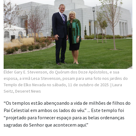
Élder Gary E. Stevenson, do Quórum dos Doze Apóstolos, e sua
esposa, a irmã Lesa Stevenson, posam para uma foto nos jardins do
Templo de Elko Nevada no sábado, 11 de outubro de 2025.
| Laura
Seitz, Deseret News
“Os templos estão abençoando a vida de milhões de filhos do
Pai Celestial em ambos os lados do véu.” ... Este templo foi
“projetado para fornecer espaço para as belas ordenanças
sagradas do Senhor que acontecem aqui.”