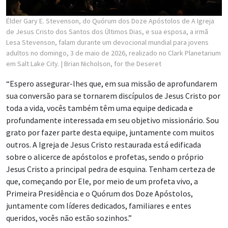
Élder Gary E. Stevenson, do Quórum dos Doze Apóstolos de A Igreja
de Jesus Cristo dos Santos dos Últimos Dias, e sua esposa, a irmã
Lesa Stevenson, falam durante um devocional mundial para jovens
adultos no domingo, 3 de maio de 2026, realizado no Clark Planetarium
em Salt Lake City.
| Brian Nicholson, for the Deseret
“Espero assegurar-lhes que, em sua missão de aprofundarem
sua conversão para se tornarem discípulos de Jesus Cristo por
toda a vida, vocês também têm uma equipe dedicada e
profundamente interessada em seu objetivo missionário. Sou
grato por fazer parte desta equipe, juntamente com muitos
outros. A Igreja de Jesus Cristo restaurada está edificada
sobre o alicerce de apóstolos e profetas, sendo o próprio
Jesus Cristo a principal pedra de esquina. Tenham certeza de
que, começando por Ele, por meio de um profeta vivo, a
Primeira Presidência e o Quórum dos Doze Apóstolos,
juntamente com líderes dedicados, familiares e entes
queridos, vocês não estão sozinhos.”