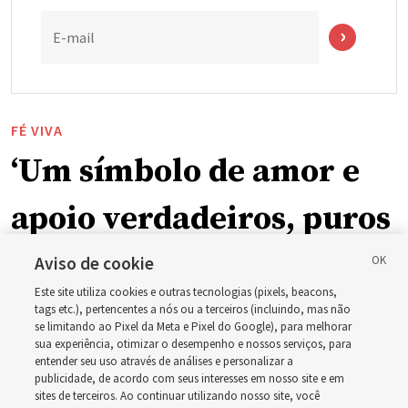
E-mail
FÉ VIVA
‘Um símbolo de amor e
apoio verdadeiros, puros
e humanos’: Como a
Aviso de cookie
Este site utiliza cookies e outras tecnologias (pixels, beacons,
Igreja está apoiando
tags etc.), pertencentes a nós ou a terceiros (incluindo, mas não
se limitando ao Pixel da Meta e Pixel do Google), para melhorar
sua experiência, otimizar o desempenho e nossos serviços, para
crianças, bebês e mães
entender seu uso através de análises e personalizar a
publicidade, de acordo com seus interesses em nosso site e em
sites de terceiros. Ao continuar utilizando nosso site, você