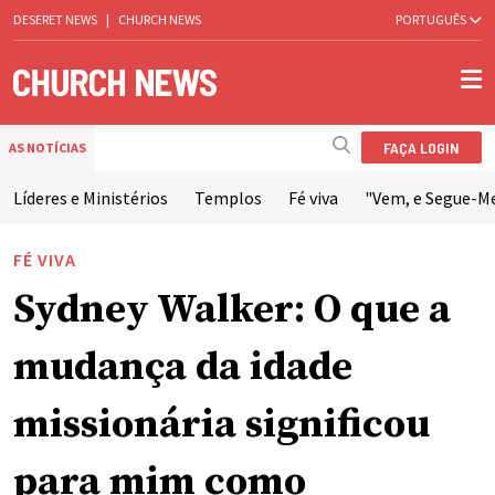
DESERET NEWS
|
CHURCH NEWS
PORTUGUÊS
FAÇA LOGIN
AS NOTÍCIAS
Líderes e Ministérios
Templos
Fé viva
"Vem, e Segue-M
FÉ VIVA
Sydney Walker: O que a
mudança da idade
missionária significou
para mim como