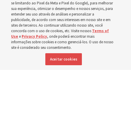
A dedicação do Templo Cody Wyoming em outubro será
se limitando ao Pixel da Meta e Pixel do Google), para melhorar
a primeira realizada por Élder Clark G. Gilbert
sua experiência, otimizar o desempenho e nossos serviços, para
entender seu uso através de análises e personalizar a
publicidade, de acordo com seus interesses em nosso site e em
7 agosto 2026, 2:40 p.m. MDT
Compartilhar
sites de terceiros. Ao continuar utilizando nosso site, você
concorda com o uso de cookies, etc. Visite nossos
Terms of
Use
e
Privacy Policy
, onde poderá encontrar mais
informações sobre cookies e como gerenciá-los. O uso de nosso
site é considerado seu consentimento.
Inglês
|
Espanhol
DISPONÍVEL EM:
Aceitar cookies