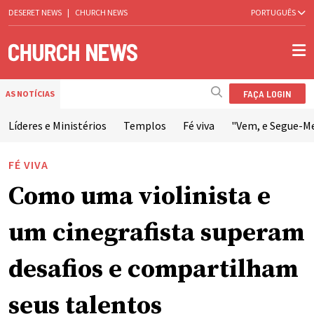
DESERET NEWS
|
CHURCH NEWS
PORTUGUÊS
FAÇA LOGIN
AS NOTÍCIAS
Líderes e Ministérios
Templos
Fé viva
"Vem, e Segue-M
FÉ VIVA
Como uma violinista e
um cinegrafista superam
desafios e compartilham
seus talentos