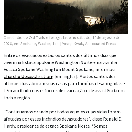
O incêndio de Old Trails é fotografado no sábado, 1º de agosto de
2026, em Spokane, Washington.
| Young Kwak, Associated Press
Entre os evacuados estão os santos dos últimos dias que
vivem na Estaca Spokane Washington Norte e na vizinha
Estaca Spokane Washington Mount Spokane, informou
ChurchofJesusChrist.org
[em inglês]. Muitos santos dos
últimos dias abriram suas casas para famílias desabrigadas e
têm auxiliado nos esforços de evacuação e de assistência em
toda a região.
“Continuamos orando por todos aqueles cujas vidas foram
afetadas por estes incêndios devastadores”, disse Ronald D.
Hardy, presidente da estaca Spokane Norte. “Somos