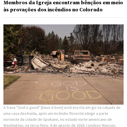
Membros da Igreja encontram bênçãos em meio
às provações dos incêndios no Colorado
A frase "God is good" [Deus é bom] está escrita em giz na calçada de
uma casa destruída, após um incêndio florestal atingir a parte
noroeste da cidade de Spokane, no estado norte-americano de
Washington, na terça-feira, 4 de agosto de 2026.
| Lindsey Wasson,