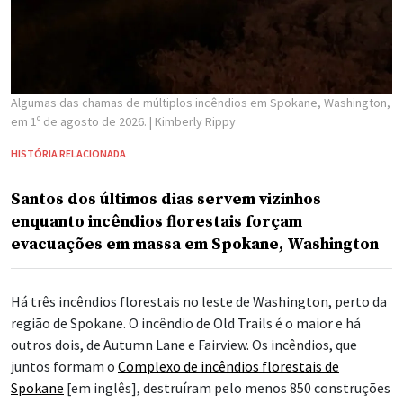
Algumas das chamas de múltiplos incêndios em Spokane, Washington,
em 1º de agosto de 2026.
| Kimberly Rippy
HISTÓRIA RELACIONADA
Santos dos últimos dias servem vizinhos
enquanto incêndios florestais forçam
evacuações em massa em Spokane, Washington
Há três incêndios florestais no leste de Washington, perto da
região de Spokane. O incêndio de Old Trails é o maior e há
outros dois, de Autumn Lane e Fairview. Os incêndios, que
juntos formam o
Complexo de incêndios florestais de
Spokane
[em inglês], destruíram pelo menos 850 construções