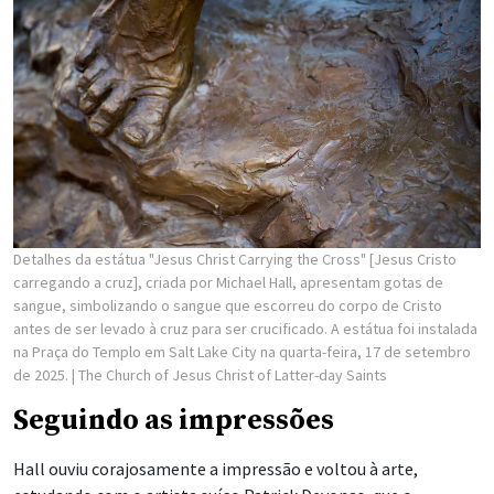
Detalhes da estátua "Jesus Christ Carrying the Cross" [Jesus Cristo
carregando a cruz], criada por Michael Hall, apresentam gotas de
sangue, simbolizando o sangue que escorreu do corpo de Cristo
antes de ser levado à cruz para ser crucificado. A estátua foi instalada
na Praça do Templo em Salt Lake City na quarta-feira, 17 de setembro
de 2025.
| The Church of Jesus Christ of Latter-day Saints
Seguindo as impressões
Hall ouviu corajosamente a impressão e voltou à arte,