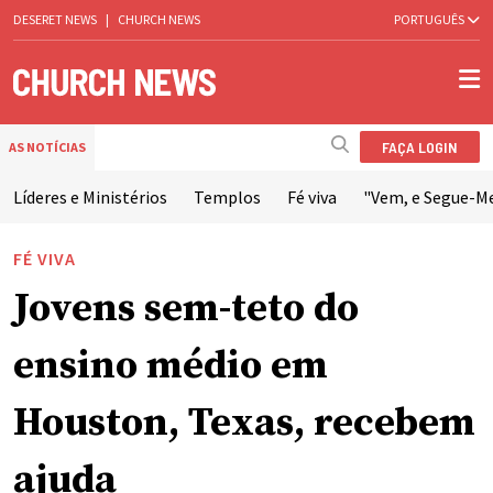
DESERET NEWS
|
CHURCH NEWS
PORTUGUÊS
FAÇA LOGIN
AS NOTÍCIAS
Líderes e Ministérios
Templos
Fé viva
"Vem, e Segue-M
FÉ VIVA
Jovens sem-teto do
ensino médio em
Houston, Texas, recebem
ajuda