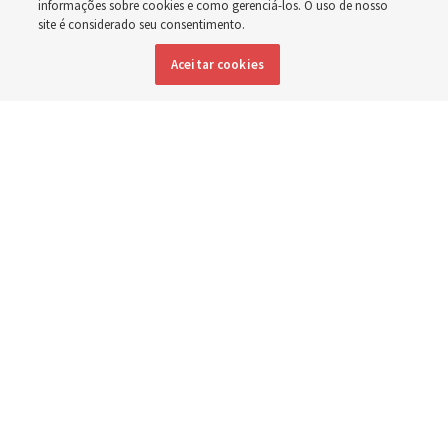
Washington
informações sobre cookies e como gerenciá-los. O uso de nosso
site é considerado seu consentimento.
Aceitar cookies
Membros da Igreja estão entre os evacuados; capelas
são abertas para oferecerem abrigo
3 agosto 2026, 6:16 p.m. MDT
Compartilhar
Inglês
|
Espanhol
|
Francês
DISPONÍVEL EM: