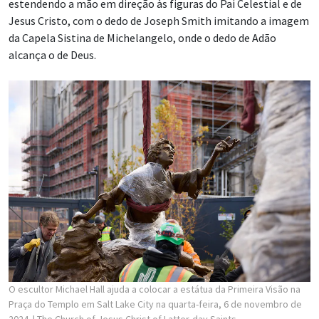
estendendo a mão em direção às figuras do Pai Celestial e de
Jesus Cristo, com o dedo de Joseph Smith imitando a imagem
da Capela Sistina de Michelangelo, onde o dedo de Adão
alcança o de Deus.
O escultor Michael Hall ajuda a colocar a estátua da Primeira Visão na
Praça do Templo em Salt Lake City na quarta-feira, 6 de novembro de
2024.
| The Church of Jesus Christ of Latter-day Saints