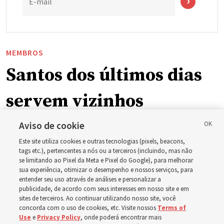
E-mail
MEMBROS
Santos dos últimos dias
servem vizinhos
enquanto incêndios
Aviso de cookie
Este site utiliza cookies e outras tecnologias (pixels, beacons,
florestais forçam
tags etc.), pertencentes a nós ou a terceiros (incluindo, mas não
se limitando ao Pixel da Meta e Pixel do Google), para melhorar
sua experiência, otimizar o desempenho e nossos serviços, para
evacuações em massa
entender seu uso através de análises e personalizar a
publicidade, de acordo com seus interesses em nosso site e em
sites de terceiros. Ao continuar utilizando nosso site, você
em Spokane,
concorda com o uso de cookies, etc. Visite nossos
Terms of
Use
e
Privacy Policy
, onde poderá encontrar mais