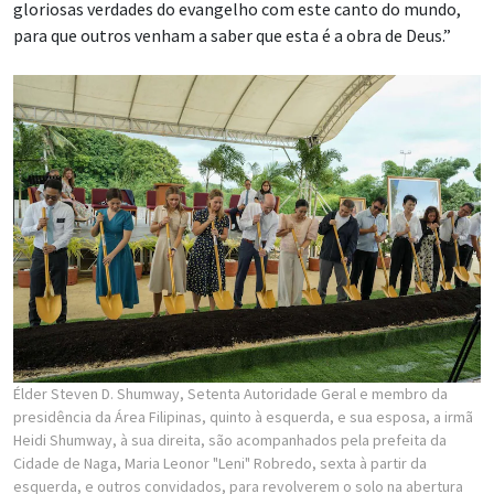
gloriosas verdades do evangelho com este canto do mundo,
para que outros venham a saber que esta é a obra de Deus.”
Élder Steven D. Shumway, Setenta Autoridade Geral e membro da
presidência da Área Filipinas, quinto à esquerda, e sua esposa, a irmã
Heidi Shumway, à sua direita, são acompanhados pela prefeita da
Cidade de Naga, Maria Leonor "Leni" Robredo, sexta à partir da
esquerda, e outros convidados, para revolverem o solo na abertura