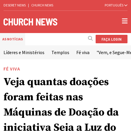
DESERET NEWS
|
CHURCH NEWS
PORTUGUÊS
FAÇA LOGIN
AS NOTÍCIAS
Líderes e Ministérios
Templos
Fé viva
"Vem, e Segue-M
FÉ VIVA
Veja quantas doações
foram feitas nas
Máquinas de Doação da
iniciativa Seja a Luz do