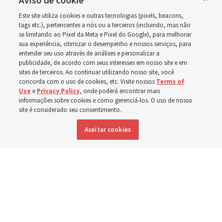
deficiência ao redor do
Aviso de cookie
Este site utiliza cookies e outras tecnologias (pixels, beacons,
mundo, incluindo no
tags etc.), pertencentes a nós ou a terceiros (incluindo, mas não
se limitando ao Pixel da Meta e Pixel do Google), para melhorar
sua experiência, otimizar o desempenho e nossos serviços, para
Brasil
entender seu uso através de análises e personalizar a
publicidade, de acordo com seus interesses em nosso site e em
sites de terceiros. Ao continuar utilizando nosso site, você
Esforços no Brasil, Indonésia, El Salvador e Argentina
concorda com o uso de cookies, etc. Visite nossos
Terms of
Use
e
Privacy Policy
, onde poderá encontrar mais
têm se concentrado no cuidado de pessoas com
informações sobre cookies e como gerenciá-los. O uso de nosso
deficiência
site é considerado seu consentimento.
Aceitar cookies
6 agosto 2026, 6:59 p.m. MDT
Compartilhar
Inglês
|
Espanhol
|
Francês
DISPONÍVEL EM: