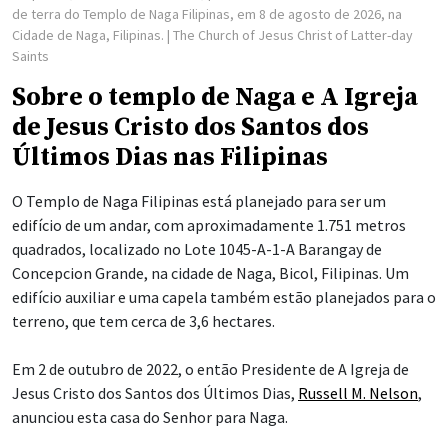
de terra do Templo de Naga Filipinas, em 8 de agosto de 2026, na
Cidade de Naga, Filipinas.
| The Church of Jesus Christ of Latter-day
Saints
Sobre o templo de Naga e A Igreja
de Jesus Cristo dos Santos dos
Últimos Dias nas Filipinas
O Templo de Naga Filipinas está planejado para ser um
edifício de um andar, com aproximadamente 1.751 metros
quadrados, localizado no Lote 1045-A-1-A Barangay de
Concepcion Grande, na cidade de Naga, Bicol, Filipinas. Um
edifício auxiliar e uma capela também estão planejados para o
terreno, que tem cerca de 3,6 hectares.
Em 2 de outubro de 2022, o então Presidente de A Igreja de
Jesus Cristo dos Santos dos Últimos Dias,
Russell M. Nelson
,
anunciou esta casa do Senhor para Naga.