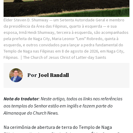
Élder Steven D. Shumway — um Setenta Autoridade Geral e membro
da presidência da Área das Filipinas, quarto à esquerda — e sua
esposa, Irmã Heidi Shumway, terceira à esquerda, são acompanhados
pela prefeita de Naga City, Maria Leonor "Leni" Robredo, quinta à
esquerda, e outros convidados para lançar a pedra fundamental do
Templo de Naga nas Filipinas em 8 de agosto de 2026, em Naga City,
Filipinas.
The Church of Jesus Christ of Latter-day Saints
Por
Joel Randall
Nota do tradutor
: Neste artigo, todos os links nas referências
aos templos do Senhor estão em inglês e fazem parte do
Almanaque do Church News.
Na cerimônia de abertura de terra do Templo de Naga