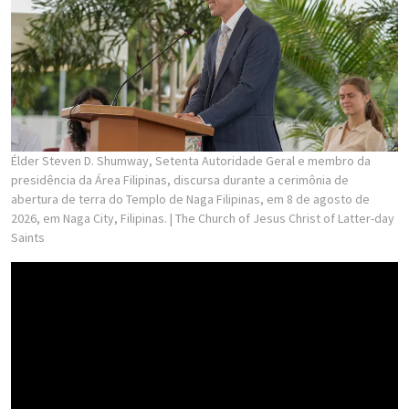
Élder Steven D. Shumway, Setenta Autoridade Geral e membro da
presidência da Área Filipinas, discursa durante a cerimônia de
abertura de terra do Templo de Naga Filipinas, em 8 de agosto de
2026, em Naga City, Filipinas.
| The Church of Jesus Christ of Latter-day
Saints