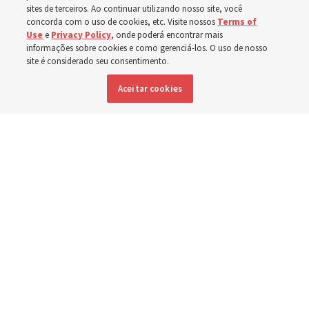
próximo ano, Donny Anderson, um professor do
sites de terceiros. Ao continuar utilizando nosso site, você
concorda com o uso de cookies, etc. Visite nossos
Terms of
Instituto, discute o Novo Testamento
Use
e
Privacy Policy
, onde poderá encontrar mais
informações sobre cookies e como gerenciá-los. O uso de nosso
site é considerado seu consentimento.
6 agosto 2026, 7:55 p.m. MDT
Compartilhar
Aceitar cookies
Inglês
|
Espanhol
DISPONÍVEL EM: