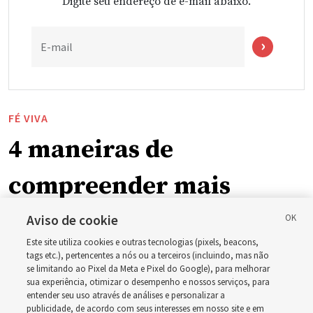
Digite seu endereço de e-mail abaixo.
E-mail
FÉ VIVA
4 maneiras de
compreender mais
plenamente o Salvador
Aviso de cookie
Este site utiliza cookies e outras tecnologias (pixels, beacons,
no Novo Testamento
tags etc.), pertencentes a nós ou a terceiros (incluindo, mas não
se limitando ao Pixel da Meta e Pixel do Google), para melhorar
sua experiência, otimizar o desempenho e nossos serviços, para
entender seu uso através de análises e personalizar a
Em preparação para o estudo do ‘Vem, e Segue-Me’ do
publicidade, de acordo com seus interesses em nosso site e em