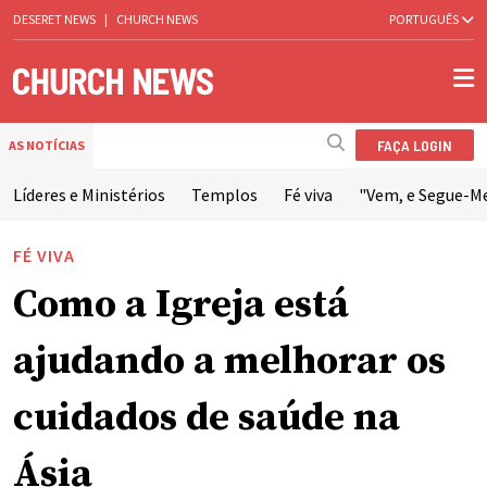
DESERET NEWS
|
CHURCH NEWS
PORTUGUÊS
FAÇA LOGIN
AS NOTÍCIAS
Líderes e Ministérios
Templos
Fé viva
"Vem, e Segue-M
FÉ VIVA
Como a Igreja está
ajudando a melhorar os
cuidados de saúde na
Ásia