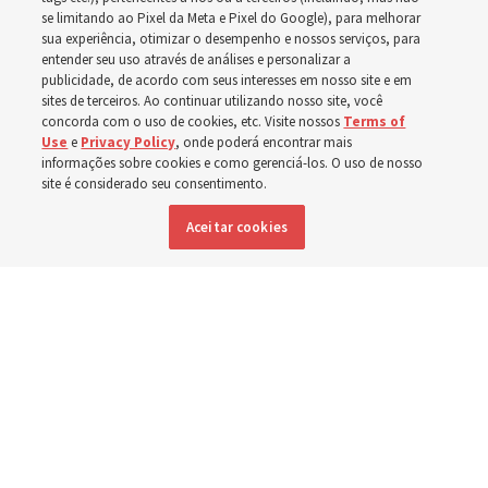
florestais forçam
se limitando ao Pixel da Meta e Pixel do Google), para melhorar
sua experiência, otimizar o desempenho e nossos serviços, para
evacuações em massa
entender seu uso através de análises e personalizar a
publicidade, de acordo com seus interesses em nosso site e em
em Spokane,
sites de terceiros. Ao continuar utilizando nosso site, você
concorda com o uso de cookies, etc. Visite nossos
Terms of
Use
e
Privacy Policy
, onde poderá encontrar mais
Washington
informações sobre cookies e como gerenciá-los. O uso de nosso
site é considerado seu consentimento.
Aceitar cookies
Membros da Igreja estão entre os evacuados; capelas
são abertas para oferecerem abrigo
3 agosto 2026, 6:16 p.m. MDT
Compartilhar
Inglês
|
Espanhol
|
Francês
DISPONÍVEL EM: