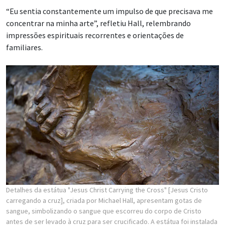
“Eu sentia constantemente um impulso de que precisava me
concentrar na minha arte”, refletiu Hall, relembrando
impressões espirituais recorrentes e orientações de
familiares.
Detalhes da estátua "Jesus Christ Carrying the Cross" [Jesus Cristo
carregando a cruz], criada por Michael Hall, apresentam gotas de
sangue, simbolizando o sangue que escorreu do corpo de Cristo
antes de ser levado à cruz para ser crucificado. A estátua foi instalada