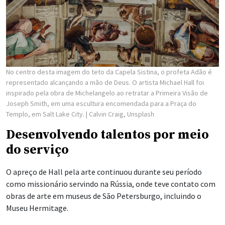
No centro desta imagem do teto da Capela Sistina, o profeta Adão é
representado alcançando a mão de Deus. O artista Michael Hall foi
inspirado pela obra de Michelangelo ao retratar a Primeira Visão de
Joseph Smith, em uma escultura encomendada para a Praça do
Templo, em Salt Lake City.
| Calvin Craig, Unsplash
Desenvolvendo talentos por meio
do serviço
O apreço de Hall pela arte continuou durante seu período
como missionário servindo na Rússia, onde teve contato com
obras de arte em museus de São Petersburgo, incluindo o
Museu Hermitage.