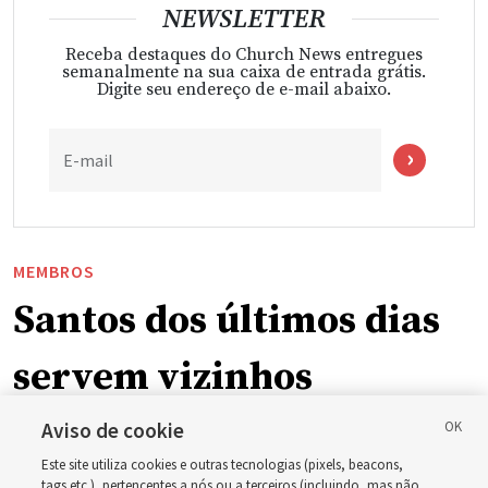
NEWSLETTER
Receba destaques do Church News entregues
semanalmente na sua caixa de entrada grátis.
Digite seu endereço de e-mail abaixo.
E-mail
MEMBROS
Santos dos últimos dias
servem vizinhos
enquanto incêndios
Aviso de cookie
Este site utiliza cookies e outras tecnologias (pixels, beacons,
tags etc.), pertencentes a nós ou a terceiros (incluindo, mas não