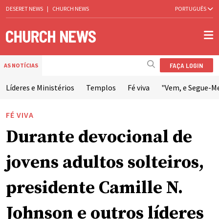
DESERET NEWS
|
CHURCH NEWS
PORTUGUÊS
FAÇA LOGIN
AS NOTÍCIAS
Líderes e Ministérios
Templos
Fé viva
"Vem, e Segue-M
FÉ VIVA
Durante devocional de
jovens adultos solteiros,
presidente Camille N.
Johnson e outros líderes