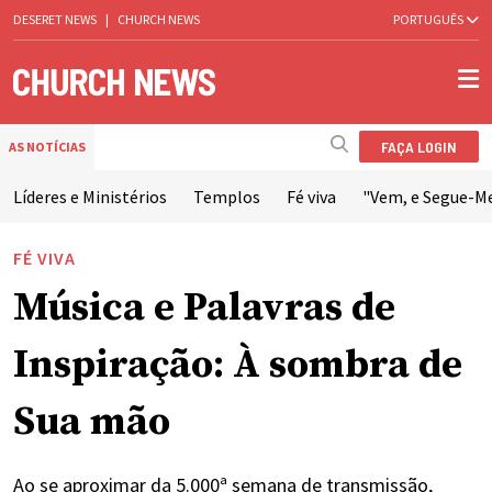
DESERET NEWS
|
CHURCH NEWS
PORTUGUÊS
FAÇA LOGIN
AS NOTÍCIAS
Líderes e Ministérios
Templos
Fé viva
"Vem, e Segue-M
FÉ VIVA
Música e Palavras de
Inspiração: À sombra de
Sua mão
Ao se aproximar da 5.000ª semana de transmissão,