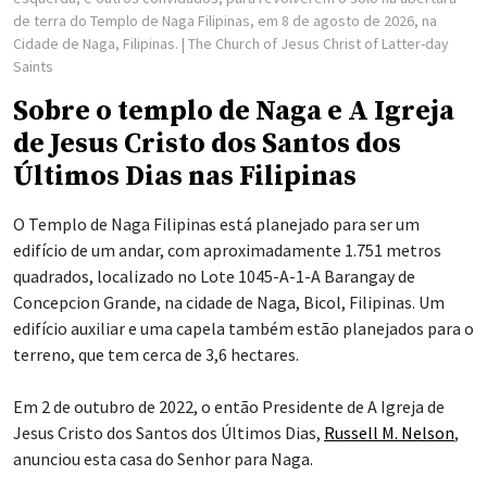
de terra do Templo de Naga Filipinas, em 8 de agosto de 2026, na
Cidade de Naga, Filipinas.
| The Church of Jesus Christ of Latter-day
Saints
Sobre o templo de Naga e A Igreja
de Jesus Cristo dos Santos dos
Últimos Dias nas Filipinas
O Templo de Naga Filipinas está planejado para ser um
edifício de um andar, com aproximadamente 1.751 metros
quadrados, localizado no Lote 1045-A-1-A Barangay de
Concepcion Grande, na cidade de Naga, Bicol, Filipinas. Um
edifício auxiliar e uma capela também estão planejados para o
terreno, que tem cerca de 3,6 hectares.
Em 2 de outubro de 2022, o então Presidente de A Igreja de
Jesus Cristo dos Santos dos Últimos Dias,
Russell M. Nelson
,
anunciou esta casa do Senhor para Naga.