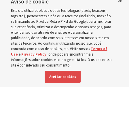
como ala ou ramo, em
Aviso de cookie
Este site utiliza cookies e outras tecnologias (pixels, beacons,
relação à nova
tags etc.), pertencentes a nós ou a terceiros (incluindo, mas não
se limitando ao Pixel da Meta e Pixel do Google), para melhorar
sua experiência, otimizar o desempenho e nossos serviços, para
programação dominical
entender seu uso através de análises e personalizar a
publicidade, de acordo com seus interesses em nosso site e em
sites de terceiros. Ao continuar utilizando nosso site, você
Os vídeos incluem instruções de Élder Bednar, Élder
concorda com o uso de cookies, etc. Visite nossos
Terms of
Use
e
Privacy Policy
, onde poderá encontrar mais
Kearon e de outros líderes da Igreja
informações sobre cookies e como gerenciá-los. O uso de nosso
site é considerado seu consentimento.
8 agosto 2026, 4:18 p.m. MDT
Compartilhar
Aceitar cookies
Inglês
|
Espanhol
DISPONÍVEL EM: