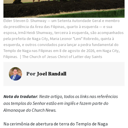
Élder Steven D. Shumway — um Setenta Autoridade Geral e membro
da presidência da Área das Filipinas, quarto à esquerda — e sua
esposa, Irmã Heidi Shumway, terceira à esquerda, são acompanhados
pela prefeita de Naga City, Maria Leonor "Leni" Robredo, quinta à
esquerda, e outros convidados para lançar a pedra fundamental do
Templo de Naga nas Filipinas em 8 de agosto de 2026, em Naga City,
Filipinas.
The Church of Jesus Christ of Latter-day Saints
Por
Joel Randall
Nota do tradutor
: Neste artigo, todos os links nas referências
aos templos do Senhor estão em inglês e fazem parte do
Almanaque do Church News.
Na cerimônia de abertura de terra do Templo de Naga