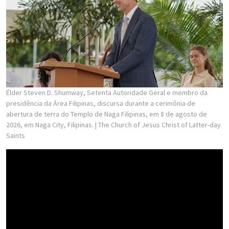
Élder Steven D. Shumway, Setenta Autoridade Geral e membro da
presidência da Área Filipinas, discursa durante a cerimônia de
abertura de terra do Templo de Naga Filipinas, em 8 de agosto de
2026, em Naga City, Filipinas.
| The Church of Jesus Christ of Latter-day
Saints