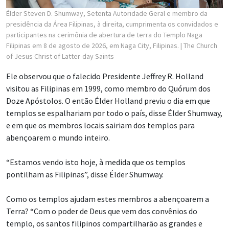
Élder Steven D. Shumway, Setenta Autoridade Geral e membro da
presidência da Área Filipinas, à direita, cumprimenta os convidados e
participantes na cerimônia de abertura de terra do Templo Naga
Filipinas em 8 de agosto de 2026, em Naga City, Filipinas.
| The Church
of Jesus Christ of Latter-day Saints
Ele observou que o falecido Presidente Jeffrey R. Holland
visitou as Filipinas em 1999, como membro do Quórum dos
Doze Apóstolos. O então Élder Holland previu o dia em que
templos se espalhariam por todo o país, disse Élder Shumway,
e em que os membros locais sairiam dos templos para
abençoarem o mundo inteiro.
“Estamos vendo isto hoje, à medida que os templos
pontilham as Filipinas”, disse Élder Shumway.
Como os templos ajudam estes membros a abençoarem a
Terra? “Com o poder de Deus que vem dos convênios do
templo, os santos filipinos compartilharão as grandes e