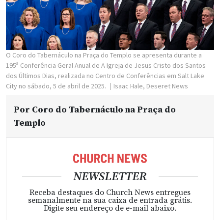
O Coro do Tabernáculo na Praça do Templo se apresenta durante a
195ª Conferência Geral Anual de A Igreja de Jesus Cristo dos Santos
dos Últimos Dias, realizada no Centro de Conferências em Salt Lake
City no sábado, 5 de abril de 2025.
Isaac Hale, Deseret News
Por
Coro do Tabernáculo na Praça do
Templo
NEWSLETTER
Receba destaques do Church News entregues
semanalmente na sua caixa de entrada grátis.
Digite seu endereço de e-mail abaixo.