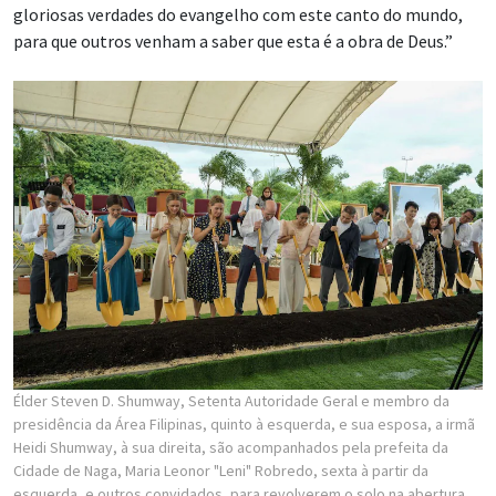
gloriosas verdades do evangelho com este canto do mundo,
para que outros venham a saber que esta é a obra de Deus.”
Élder Steven D. Shumway, Setenta Autoridade Geral e membro da
presidência da Área Filipinas, quinto à esquerda, e sua esposa, a irmã
Heidi Shumway, à sua direita, são acompanhados pela prefeita da
Cidade de Naga, Maria Leonor "Leni" Robredo, sexta à partir da
esquerda, e outros convidados, para revolverem o solo na abertura