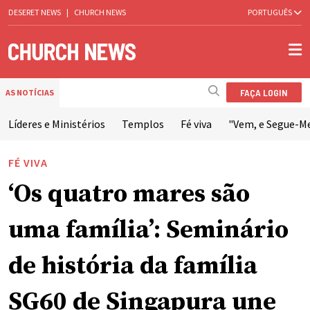
DESERET NEWS
|
CHURCH NEWS
PORTUGUÊS
FAÇA LOGIN
AS NOTÍCIAS
Líderes e Ministérios
Templos
Fé viva
"Vem, e Segue-M
FÉ VIVA
‘Os quatro mares são
uma família’: Seminário
de história da família
SG60 de Singapura une