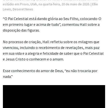
estúdio em Provo, Utah, na quarta-feira, 20 de maio de 2026.
| Ellie
Lewis, Deseret News
“O Pai Celestial está dando glória ao Seu Filho, colocando-O
em primeiro lugar e acima de tudo”, comentou Hall sobre a
disposição das figuras.
No processo de criação, Hall refletiu sobre os milagres que
vivenciou, incluindo o recebimento de revelações, mais paz
em sua vida e a alegria e felicidade de saber que o Pai Celestial
e Jesus Cristo o conhecem e o amam.
Esse conhecimento do amor de Deus, “eu não trocaria por
nada.”