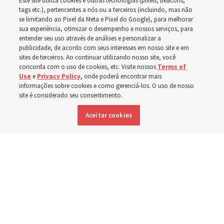
Este site utiliza cookies e outras tecnologias (pixels, beacons,
florestais forçam
tags etc.), pertencentes a nós ou a terceiros (incluindo, mas não
se limitando ao Pixel da Meta e Pixel do Google), para melhorar
sua experiência, otimizar o desempenho e nossos serviços, para
evacuações em massa
entender seu uso através de análises e personalizar a
publicidade, de acordo com seus interesses em nosso site e em
sites de terceiros. Ao continuar utilizando nosso site, você
em Spokane,
concorda com o uso de cookies, etc. Visite nossos
Terms of
Use
e
Privacy Policy
, onde poderá encontrar mais
Washington
informações sobre cookies e como gerenciá-los. O uso de nosso
site é considerado seu consentimento.
Aceitar cookies
Membros da Igreja estão entre os evacuados; capelas
são abertas para oferecerem abrigo
3 agosto 2026, 6:16 p.m. MDT
Compartilhar
Inglês
|
Espanhol
|
Francês
DISPONÍVEL EM: