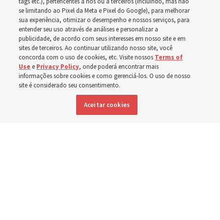
mundo, incluindo no
tags etc.), pertencentes a nós ou a terceiros (incluindo, mas não
se limitando ao Pixel da Meta e Pixel do Google), para melhorar
sua experiência, otimizar o desempenho e nossos serviços, para
Brasil
entender seu uso através de análises e personalizar a
publicidade, de acordo com seus interesses em nosso site e em
sites de terceiros. Ao continuar utilizando nosso site, você
Esforços no Brasil, Indonésia, El Salvador e Argentina
concorda com o uso de cookies, etc. Visite nossos
Terms of
Use
e
Privacy Policy
, onde poderá encontrar mais
têm se concentrado no cuidado de pessoas com
informações sobre cookies e como gerenciá-los. O uso de nosso
deficiência
site é considerado seu consentimento.
Aceitar cookies
6 agosto 2026, 6:59 p.m. MDT
Compartilhar
Inglês
|
Espanhol
|
Francês
DISPONÍVEL EM: