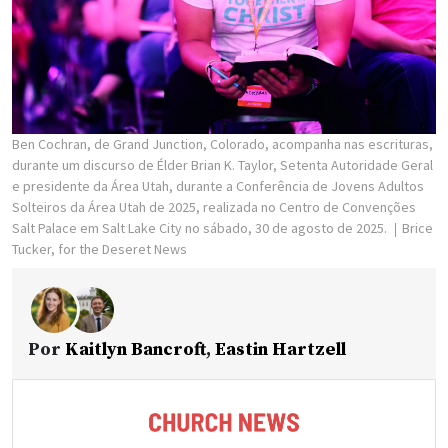
Ben Cochran, de Grand Junction, Colorado, acompanha nas escrituras,
durante um discurso de Élder Brian K. Taylor, Setenta Autoridade Geral
e presidente da Área Utah, durante a Conferência de Jovens Adultos
Solteiros da Área Utah de 2025, realizada no Centro de Convenções
Salt Palace em Salt Lake City no sábado, 30 de agosto de 2025.
Brice
Tucker, for the Deseret News
Por
Kaitlyn Bancroft
,
Eastin Hartzell