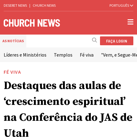
DESERET NEWS
|
CHURCH NEWS
PORTUGUÊS
FAÇA LOGIN
AS NOTÍCIAS
Líderes e Ministérios
Templos
Fé viva
"Vem, e Segue-M
FÉ VIVA
Destaques das aulas de
‘crescimento espiritual’
na Conferência do JAS de
Utah