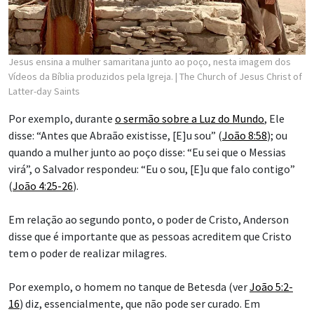
Jesus ensina a mulher samaritana junto ao poço, nesta imagem dos
Vídeos da Bíblia produzidos pela Igreja.
| The Church of Jesus Christ of
Latter-day Saints
Por exemplo, durante
o sermão sobre a Luz do Mundo
, Ele
disse: “Antes que Abraão existisse, [E]u sou” (
João 8:58
); ou
quando a mulher junto ao poço disse: “Eu sei que o Messias
virá”, o Salvador respondeu: “Eu o sou, [E]u que falo contigo”
(
João 4:25-26
).
Em relação ao segundo ponto, o poder de Cristo, Anderson
disse que é importante que as pessoas acreditem que Cristo
tem o poder de realizar milagres.
Por exemplo, o homem no tanque de Betesda (ver
João 5:2-
16
) diz, essencialmente, que não pode ser curado. Em