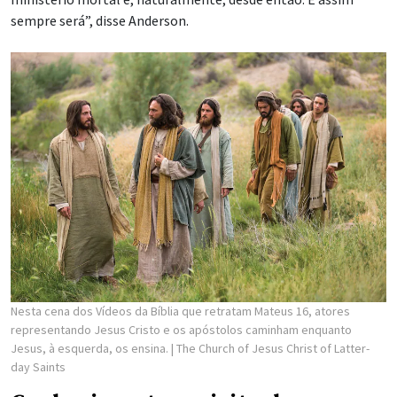
sempre será”, disse Anderson.
Nesta cena dos Vídeos da Bíblia que retratam Mateus 16, atores
representando Jesus Cristo e os apóstolos caminham enquanto
Jesus, à esquerda, os ensina.
| The Church of Jesus Christ of Latter-
day Saints