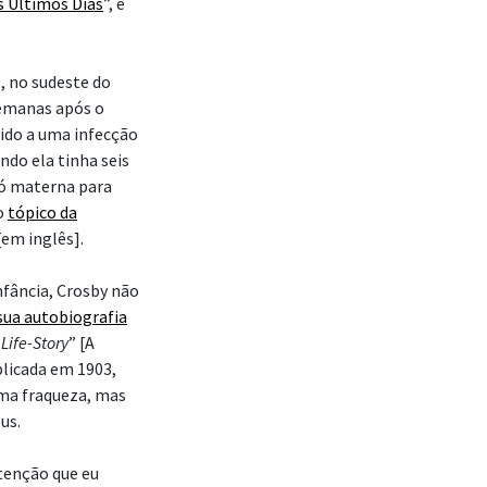
s Últimos Dias
”, e
, no sudeste do
semanas após o
vido a uma infecção
ndo ela tinha seis
vó materna para
o
tópico da
em inglês].
nfância, Crosby não
ua autobiografia
Life-Story
” [A
blicada em 1903,
ma fraqueza, mas
us.
tenção que eu