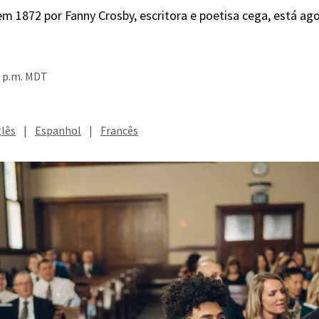
em 1872 por Fanny Crosby, escritora e poetisa cega, está ag
7 p.m. MDT
glês
|
Espanhol
|
Francês