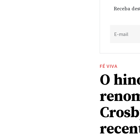
Receba des
E-mail
FÉ VIVA
O hino
renom
Crosb
recen