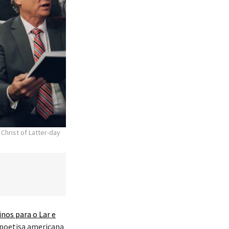
Christ of Latter-day
inos para o Lar e
e poetisa americana