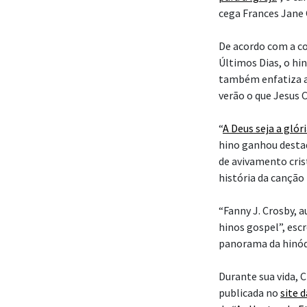
cega Frances Jane
De acordo com a co
Últimos Dias, o hin
também enfatiza a 
verão o que Jesus 
“
A Deus seja a glór
hino ganhou desta
de avivamento cris
história da canção
“Fanny J. Crosby, au
hinos gospel”, esc
panorama da hinódi
Durante sua vida, 
publicada no
site 