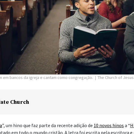
m em bancos da igreja e cantam como congregação.
The Church of Jesus 
ate Church
ia
”, um hino que faz parte da recente adição de
10 novos hinos
a “
H
antado em todo o mundo cristão. A letra foi escrita pela escritora 