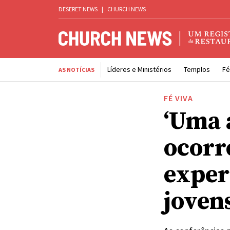
DESERET NEWS
|
CHURCH NEWS
Líderes e Ministérios
Templos
Fé
AS NOTÍCIAS
FÉ VIVA
‘Uma 
ocorre
exper
joven