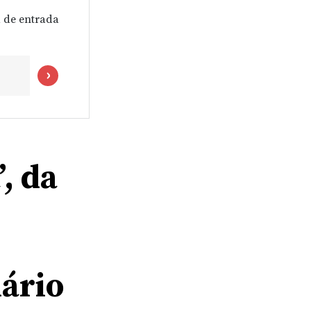
 de entrada
’, da
nário