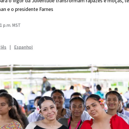
para o Vigor da Juventude transformam rapazes e moças, te
an e o presidente Farnes
31 p.m. MST
glês
|
Espanhol