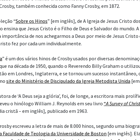
 Crosby, também conhecida como Fanny Crosby, em 1872.
leção “
Sobre os Hinos
” [em inglês], de A Igreja de Jesus Cristo d
o ensina que Jesus Cristo é o Filho de Deus e Salvador do mundo. A
importância de nos achegarmos a Deus por meio de Jesus Cristo 
Cristo fez por cada um individualmente.
ia
” é um dos vários hinos de Crosby usados por diversas denominaçõ
que na década de 1950, quando o Reverendo Billy Graham o utiliz
tão em Londres, Inglaterra, e se tornou um sucesso instantâneo, 
 no
site do Ministério de Discipulado da Igreja Metodista Unida
[em 
tora de ‘A Deus seja a glória’, foi, de longe, a escritora mais prolífi
reveu o hinólogo William J. Reynolds em seu livro
“
A Survey of Chri
a cristã – em inglês], publicado em 1963.
Crosby escreveu a letra de mais de 8.000 hinos, segundo uma biogra
da
Faculdade de Teologia da Universidade de Boston
[em inglês]. Ela