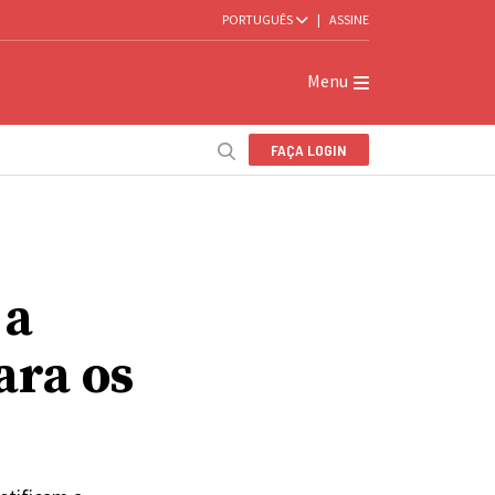
PORTUGUÊS
|
ASSINE
Menu
FAÇA LOGIN
 a
ara os