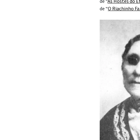
de “
As Hostes do E
de “
O Riachinho Fa