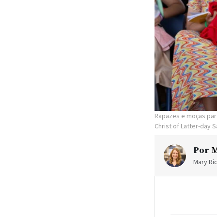
Rapazes e moças par
Christ of Latter-day S
Por
M
Mary Ric