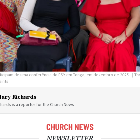
ticipam de uma conferência do FSY em Tonga, em dezembro de 2025.
Th
aints
ary Richards
hards is a reporter for the Church News
NEWSLETTER