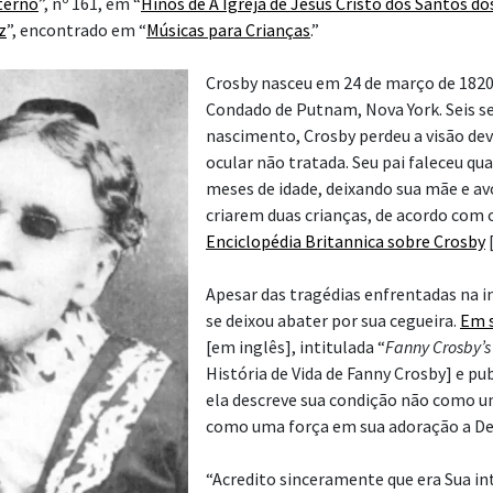
terno
”, nº 161, em “
Hinos de A Igreja de Jesus Cristo dos Santos do
z
”, encontrado em “
Músicas para Crianças
.”
Crosby nasceu em 24 de março de 1820
Condado de Putnam, Nova York. Seis 
nascimento, Crosby perdeu a visão de
ocular não tratada. Seu pai faleceu qua
meses de idade, deixando sua mãe e a
criarem duas crianças, de acordo com 
Enciclopédia Britannica sobre Crosby
[
Apesar das tragédias enfrentadas na i
se deixou abater por sua cegueira.
Em s
[em inglês], intitulada “
Fanny Crosby’s 
História de Vida de Fanny Crosby] e pu
ela descreve sua condição não como u
como uma força em sua adoração a De
“Acredito sinceramente que era Sua in