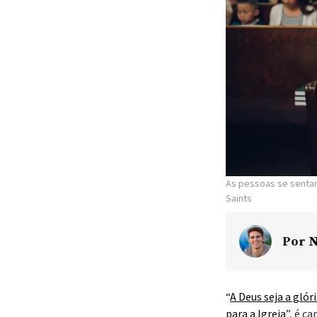
As pessoas se senta
Saints
Por
N
“
A Deus seja a glór
para a Igreja
”, é c