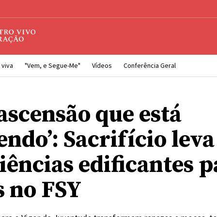
 viva
"Vem, e Segue-Me"
Vídeos
Conferência Geral
ascensão que está
ndo’: Sacrifício leva
iências edificantes p
s no FSY