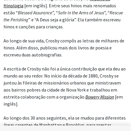
Hinologia
[em inglês]. Entre seus hinos mais renomados
estão “
Blessed Assurance
”, “
Safe in the Arms of Jesus
”, “
Rescue
the Perishing
” e “A Deus seja a glória”. Ela também escreveu
hinos e canções para crianças.
Ao longo de sua vida, Crosby compôs as letras de milhares de
hinos. Além disso, publicou mais dois livros de poesia e
escreveu duas autobiografias.
A escrita de Crosby não foi a única contribuição que ela deu ao
mundo ao seu redor. No início da década de 1880, Crosby se
juntou às fileiras de missionários urbanos que ministravam
aos bairros pobres da cidade de Nova York e trabalhou em
estreita colaboração com a organização
Bowery Mission
[em
inglês].
Ao longo dos 30 anos seguintes, ela se mudou para diferentes
áreas carentes de Manhattan e Brooklyn, para prestar