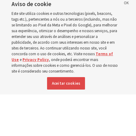
cuidados e auxílio aos necessitados. Ela era frequentemente
Aviso de cookie
chamada de “Tia Fanny” pelos demais na organização,
Este site utiliza cookies e outras tecnologias (pixels, beacons,
conforme relatado na
biografia on-line de Crosby da
Bowery
tags etc.), pertencentes a nós ou a terceiros (incluindo, mas não
Mission
[em inglês].
se limitando ao Pixel da Meta e Pixel do Google), para melhorar
sua experiência, otimizar o desempenho e nossos serviços, para
entender seu uso através de análises e personalizar a
Aos 94 anos, Crosby morreu de um derrame cerebral em
publicidade, de acordo com seus interesses em nosso site e em
Bridgeport, Connecticut, em 12 de fevereiro de 1915. Mais de
sites de terceiros. Ao continuar utilizando nosso site, você
100 anos após sua morte, igrejas em todo o mundo incluem
concorda com o uso de cookies, etc. Visite nossos
Terms of
sua música em suas reuniões.
Use
e
Privacy Policy
, onde poderá encontrar mais
informações sobre cookies e como gerenciá-los. O uso de nosso
site é considerado seu consentimento.
A Deus seja a glória
Aceitar cookies
1. A Deus seja a glória — ao mundo amou!
Ao nosso resgate, Seu Filho enviou.
Jesus derramou o Seu sangue por nós
E todos devemos seguir Sua voz.
Glória a Deus! Glória a Deus! Alegria sem par!
Glória a Deus! Glória a Deus! Sua lei nos traz paz!