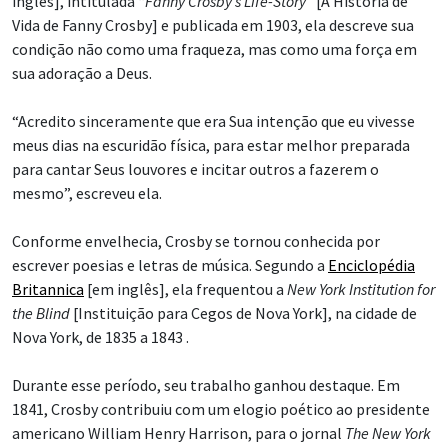
inglês], intitulada “
Fanny Crosby’s Life-Story
” [A História de
Vida de Fanny Crosby] e publicada em 1903, ela descreve sua
condição não como uma fraqueza, mas como uma força em
sua adoração a Deus.
“Acredito sinceramente que era Sua intenção que eu vivesse
meus dias na escuridão física, para estar melhor preparada
para cantar Seus louvores e incitar outros a fazerem o
mesmo”, escreveu ela.
Conforme envelhecia, Crosby se tornou conhecida por
escrever poesias e letras de música. Segundo a
Enciclopédia
Britannica
[em inglês], ela frequentou a
New York Institution for
the Blind
[Instituição para Cegos de Nova York], na cidade de
Nova York, de 1835 a 1843 .
Durante esse período, seu trabalho ganhou destaque. Em
1841, Crosby contribuiu com um elogio poético ao presidente
americano William Henry Harrison, para o jornal
The New York