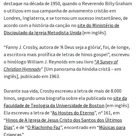
destaque na década de 1950, quando o Reverendo Billy Graham
o utilizou em sua campanha de avivamento cristão em
Londres, Inglaterra, e se tornou um sucesso instantâneo, de
acordo com a história da canção no
site do Ministério de
Discipulado da Igreja Metodista Unida
[em inglês].
“Fanny J. Crosby, autora de ‘A Deus seja a glória’, foi, de longe,
a escritora mais prolífica de letras de hinos gospel”, escreveu
o hinólogo William J. Reynolds em seu livro
“
A Survey of
Christian Hymnody
” [Um panorama da hinódia cristã – em
inglês], publicado em 1963.
Durante sua vida, Crosby escreveu a letra de mais de 8.000
hinos, segundo uma biografia sobre ela publicada no
site da
Faculdade de Teologia da Universidade de Boston
[em inglês].
Ela escreveu a letra de “
As Hostes do Eterno
”, nº 161, em
“
Hinos de A Igreja de Jesus Cristo dos Santos dos Últimos
Dias
”, e de “
O Riachinho Faz
”, encontrado em “
Músicas para
Crianças
.”