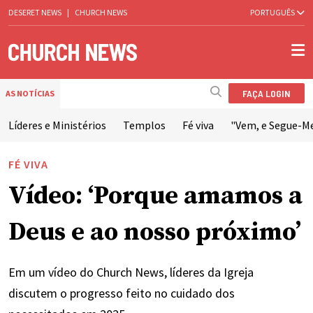
DESERET NEWS
|
CHURCH NEWS
PORTUGUÊS
FAÇA LOGIN
AS NOTÍCIAS
Líderes e Ministérios
Templos
Fé viva
"Vem, e Segue-M
FÉ VIVA
Vídeo: ‘Porque amamos a
Deus e ao nosso próximo’
Em um vídeo do Church News, líderes da Igreja
discutem o progresso feito no cuidado dos