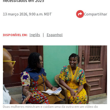
necessitados em 2025
13 março 2026, 9:00 a.m. MDT
Compartilhar
Inglês
|
Espanhol
DISPONÍVEL EM:
Duas mulheres ministram e cuidam uma da outra em um vídeo do