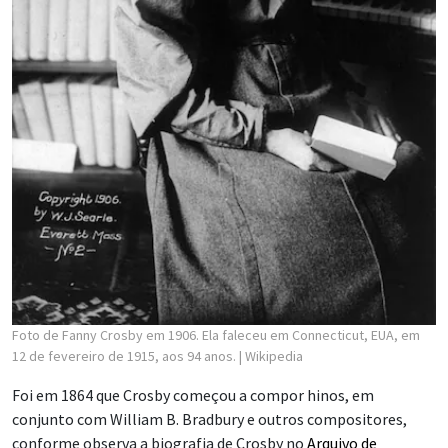
Foto de Fanny Crosby em 1906. Ela faleceu em Connecticut, EUA, em
12 de fevereiro de 1915, aos 94 anos.
| Wikipedia
Foi em 1864 que Crosby começou a compor hinos, em
conjunto com William B. Bradbury e outros compositores,
conforme observa a biografia de Crosby no
Arquivo de