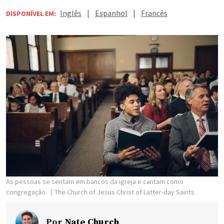
Inglês
|
Espanhol
|
Francês
DISPONÍVEL EM:
As pessoas se sentam em bancos da igreja e cantam como
congregação.
The Church of Jesus Christ of Latter-day Saints
Por
Nate Church