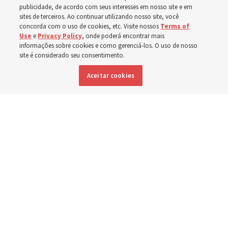
publicidade, de acordo com seus interesses em nosso site e em
sites de terceiros. Ao continuar utilizando nosso site, você
Esforços no Brasil, Indonésia, El Salvador e Argentina
concorda com o uso de cookies, etc. Visite nossos
Terms of
Use
e
Privacy Policy
, onde poderá encontrar mais
têm se concentrado no cuidado de pessoas com
informações sobre cookies e como gerenciá-los. O uso de nosso
deficiência
site é considerado seu consentimento.
Aceitar cookies
6 agosto 2026, 6:59 p.m. MDT
Compartilhar
Inglês
|
Espanhol
|
Francês
DISPONÍVEL EM: