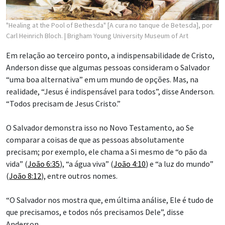
"Healing at the Pool of Bethesda" [A cura no tanque de Betesda], por
Carl Heinrich Bloch.
| Brigham Young University Museum of Art
Em relação ao terceiro ponto, a indispensabilidade de Cristo,
Anderson disse que algumas pessoas consideram o Salvador
“uma boa alternativa” em um mundo de opções. Mas, na
realidade, “Jesus é indispensável para todos”, disse Anderson.
“Todos precisam de Jesus Cristo.”
O Salvador demonstra isso no Novo Testamento, ao Se
comparar a coisas de que as pessoas absolutamente
precisam; por exemplo, ele chama a Si mesmo de “o pão da
vida” (
João 6:35
), “a água viva” (
João 4:10
) e “a luz do mundo”
(
João 8:12
), entre outros nomes.
“O Salvador nos mostra que, em última análise, Ele é tudo de
que precisamos, e todos nós precisamos Dele”, disse
Anderson.