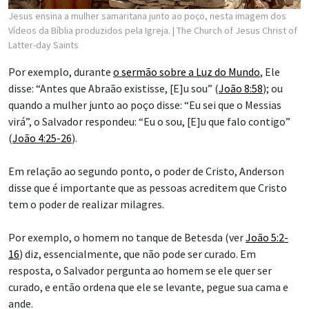
Jesus ensina a mulher samaritana junto ao poço, nesta imagem dos
Vídeos da Bíblia produzidos pela Igreja.
| The Church of Jesus Christ of
Latter-day Saints
Por exemplo, durante
o sermão sobre a Luz do Mundo
, Ele
disse: “Antes que Abraão existisse, [E]u sou” (
João 8:58
); ou
quando a mulher junto ao poço disse: “Eu sei que o Messias
virá”, o Salvador respondeu: “Eu o sou, [E]u que falo contigo”
(
João 4:25-26
).
Em relação ao segundo ponto, o poder de Cristo, Anderson
disse que é importante que as pessoas acreditem que Cristo
tem o poder de realizar milagres.
Por exemplo, o homem no tanque de Betesda (ver
João 5:2-
16
) diz, essencialmente, que não pode ser curado. Em
resposta, o Salvador pergunta ao homem se ele quer ser
curado, e então ordena que ele se levante, pegue sua cama e
ande.