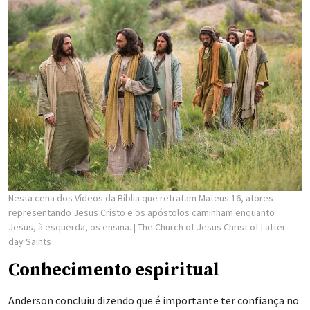
Nesta cena dos Vídeos da Bíblia que retratam Mateus 16, atores
representando Jesus Cristo e os apóstolos caminham enquanto
Jesus, à esquerda, os ensina.
| The Church of Jesus Christ of Latter-
day Saints
Conhecimento espiritual
Anderson concluiu dizendo que é importante ter confiança no