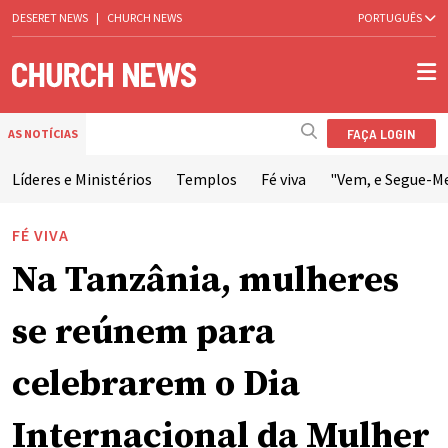
DESERET NEWS
|
CHURCH NEWS
PORTUGUÊS
FAÇA LOGIN
AS NOTÍCIAS
Líderes e Ministérios
Templos
Fé viva
"Vem, e Segue-M
FÉ VIVA
Na Tanzânia, mulheres
se reúnem para
celebrarem o Dia
Internacional da Mulher