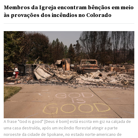
Membros da Igreja encontram bênçãos em meio
às provações dos incêndios no Colorado
A frase "God is good" [Deus é bom] está escrita em giz na calçada de
uma casa destruída, após um incêndio florestal atingir a parte
noroeste da cidade de Spokane, no estado norte-americano de