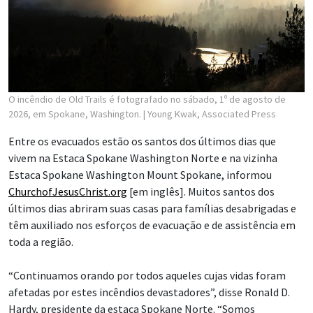
O incêndio de Old Trails é fotografado no sábado, 1º de agosto de
2026, em Spokane, Washington.
| Young Kwak, Associated Press
Entre os evacuados estão os santos dos últimos dias que
vivem na Estaca Spokane Washington Norte e na vizinha
Estaca Spokane Washington Mount Spokane, informou
ChurchofJesusChrist.org
[em inglês]. Muitos santos dos
últimos dias abriram suas casas para famílias desabrigadas e
têm auxiliado nos esforços de evacuação e de assistência em
toda a região.
“Continuamos orando por todos aqueles cujas vidas foram
afetadas por estes incêndios devastadores”, disse Ronald D.
Hardy, presidente da estaca Spokane Norte. “Somos