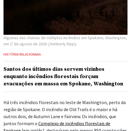
Algumas das chamas de múltiplos incêndios em Spokane, Washington,
em 1º de agosto de 2026.
| Kimberly Rippy
HISTÓRIA RELACIONADA
Santos dos últimos dias servem vizinhos
enquanto incêndios florestais forçam
evacuações em massa em Spokane, Washington
Há três incêndios florestais no leste de Washington, perto da
região de Spokane. O incêndio de Old Trails é o maior e há
outros dois, de Autumn Lane e Fairview. Os incêndios, que
juntos formam o
Complexo de incêndios florestais de
Spokane
[em inglês], destruíram pelo menos 850 construções