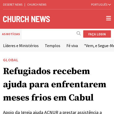
DESERET NEWS
|
CHURCH NEWS
PORTUGUÊS
FAÇA LOGIN
AS NOTÍCIAS
Líderes e Ministérios
Templos
Fé viva
"Vem, e Segue-M
GLOBAL
Refugiados recebem
ajuda para enfrentarem
meses frios em Cabul
Apoio da Igreja ajuda ACNUR a prestar assistência a