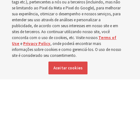
tags etc.), pertencentes a nós ou a terceiros (incluindo, mas não
A dedicação do Templo Cody Wyoming em outubro será
se limitando ao Pixel da Meta e Pixel do Google), para melhorar
a primeira realizada por Élder Clark G. Gilbert
sua experiência, otimizar o desempenho e nossos serviços, para
entender seu uso através de análises e personalizar a
publicidade, de acordo com seus interesses em nosso site e em
7 agosto 2026, 2:40 p.m. MDT
Compartilhar
sites de terceiros. Ao continuar utilizando nosso site, você
concorda com o uso de cookies, etc. Visite nossos
Terms of
Use
e
Privacy Policy
, onde poderá encontrar mais
informações sobre cookies e como gerenciá-los. O uso de nosso
site é considerado seu consentimento.
Inglês
|
Espanhol
DISPONÍVEL EM:
Aceitar cookies